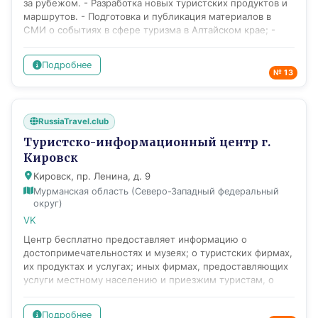
за рубежом. - Разработка новых туристских продуктов и
содействие развитию сферы туризма на Южном Урале.
маршрутов. - Подготовка и публикация материалов в
СМИ о событиях в сфере туризма в Алтайском крае; -
Организация и проведение пресс-туров; - Формирование
и мониторинг баз данных (туристских ресурсов, средств
Подробнее
размещения, объектов питания и т.д.); - Проведение
№ 13
маркетинговых исследований в области туризма; -
Создание специализированного интернет-портала,
печатной представительской и справочной продукции.
RussiaTravel.club
Планы и перспективы развития: - Разработка и
изготовление буклетов, карт и другой справочной
Туристско-информационный центр г.
информации об Алтайском крае.
Кировск
Кировск, пр. Ленина, д. 9
Мурманская область (Северо-Западный федеральный
округ)
VK
Центр бесплатно предоставляет информацию о
достопримечательностях и музеях; о туристских фирмах,
их продуктах и услугах; иных фирмах, предоставляющих
услуги местному населению и приезжим туристам, о
метеорологических условиях; средствах размещения;
·средствах досуга и отдыха; событийных мероприятиях
Подробнее