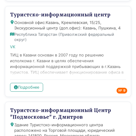
«Музей 29 Зимней Универсиады 2019 года» и любой
желающий может прикоснуться к истории игр. Наша
Туристско-информационный центр
главная задача – показать всем гостям, что Красноярск
Основной офис:Казань, Кремлевская, 15/25,
является душой и силой Сибири!
Экскурсионный центр (доп.офис): Казань, Пушкина, 4
Республика Татарстан (Приволжский федеральный
округ)
VK
ТИЦ в Казани основан в 2007 году по решению
исполкома г. Казани в целях обеспечения
информационной поддержкой прибывающих в г.Казань
туристов. ТИЦ обеспечивает функционирование офиса в
центре города и туристско-информационных стоек в
международном аэропорту "Казань". Поддержка гостей
Подробнее
города и республики осуществляется на русском и
№ 9
минимум на двух иностранных языках (обязательно –
английском) – информацию о том, что посетить, о
режиме работы объектов показа, музеев, где поесть, как
Туристско-информационный Центр
пройти, как проехать и т.п. Ежемесячно тиражом 25000
"Подмосковье" г. Дмитров
экз. (годовой тираж - 300 000 экз) издается
туристическая карта г. Казани, которая кроме офиса ТИЦ
Здание Туристско-информационного центра
распространяется бесплатно в 185 отелях города и на
расположено на Торговой площади, юридический
трех стойках в международном аэропорту г. Казани. На
адрес: 141800, Россия, Московская область,