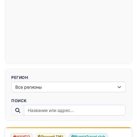
РЕГИОН
ПОИСК
НАИТО
Лучший ТИЦ
RussiaTravel.club