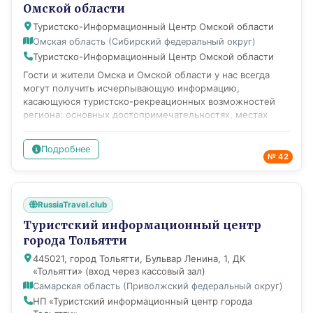
Омской области
и маркетинговой деятельности. Основные цели ГБУ РД
"Туристический центр Республики Дагестан" проводит
Туристско-Информационный Центр Омской области
активную работу по развитию въездного и внутреннего
Омская область (Сибирский федеральный округ)
туризма, занимается продвижением Республики
Туристско-Информационный Центр Омской области
Дагестан на российском и международном
Гости и жители Омска и Омской области у нас всегда
туристических рынках, оказывает туристские
могут получить исчерпывающую информацию,
информационно-консультативные услуги жителям и
касающуюся туристско-рекреационных возможностей
гостям Республики Дагестан.
региона: основных достопримечательностях, местах
отдыха, туристической инфраструктуре, экскурсиях,
музеях. В нашем Центре вы сможете получить: •
Подробнее
консультации и помощь туристу • актуальную
№ 42
информацию о событиях в городе и области • экскурсии
по городу с экскурсоводами и переводчиками •
путеводители и карты на русском и английском языках
RussiaTravel.club
(бесплатно) • "Карту гостя" со скидочными
предложениями в самые знаковые места города •
Туристский информационный центр
помощь в выборе достопримечательностей, музеев и
города Тольятти
средств размещения ТИЦ Омской области организует
445021, город Тольятти, Бульвар Ленина, 1, ДК
туристические события, среди которых: - Медиа-
«Тольятти» (вход через кассовый зал)
экспедиции в рамках проекта "Амбассадор туризма"; -
Самарская область (Приволжский федеральный округ)
Омские волонтеры туризма; - Всероссийская акция
"Экскурсионный флешмоб"; - Серия событийных
НП «Туристский информационный центр города