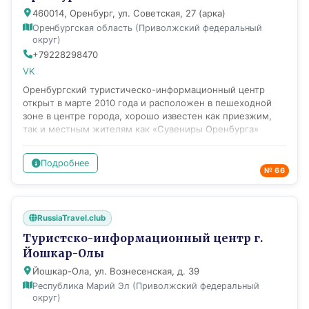
интересного посмотреть, где вкусно поесть, где
460014, Оренбург, ул. Советская, 27 (арка)
остановиться на ночлег.
Оренбургская область (Приволжский федеральный
округ)
+79228298470
VK
Оренбургский туристическо-информационный центр
открыт в марте 2010 года и расположен в пешеходной
зоне в центре города, хорошо известен как приезжим,
так и местным жителям как «Сувениры Оренбурга»
благодаря собранному здесь полному ассортименту
имеющихся в Оренбуржье сувенирных изделий, книг,
Подробнее
карт, атласов, открыток, рассказывающих о городе и
№ 66
области. ТИЦ предоставляет информацию о том, что
можно посмотреть в городе, об организациях и частных
лицах, осуществляющих экскурсионную деятельность.
RussiaTravel.club
Сотрудники центра ответят на основные вопросы по
истории города и подскажут, что нужно обязательно
Туристско-информационный центр г.
посмотреть в Оренбурге. Сама арка, ведущая в
Йошкар-Олы
инфоцентр, давно стала излюбленным мотивом для
Йошкар-Ола, ул. Вознесенская, д. 39
фотосъемки туристов и горожан – благодаря
оформлению: на стенах представлен «краткий курс»
Республика Марий Эл (Приволжский федеральный
округ)
истории Оренбурга, план-схема центральной части