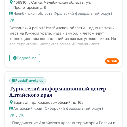
456910,г. Сатка, Челябинская область, ул.
морских прогулок по Кронштадтскому рейду с
Пролетарская д.8
посещением фортов. Центр осуществляет бесплатное
информационное обслуживание туристов и жителей
Челябинская область (Уральский федеральный округ)
города, а также проводит бесплатные лекции и
VK
тематические беседы.
Саткинский район Челябинской области – одно из таких
мест на Южном Урале, куда и зимой, и летом едут
коллекционеры впечатлений из разных уголков мира. На
его территории находится более 40 памятников
природы, истории, археологии и культуры.
Познакомиться с достопримечательностями горного
Подробнее
Урала и сделать свой выбор вам поможет Центр туризма
№ 160
и гостеприимства Саткинского муниципального района.
Центр туризма и гостеприимства – это не только
«навигатор» в сфере туристических услуг, но и
RussiaTravel.club
«генератор» идей. Одна из задач Центра – поиск новых
направлений работы в сфере туризма. Специалисты
Туристский информационный центр
Центра готовы предложить гостям города Сатки самые
Алтайского края
яркие, незабываемые событийные мероприятия, а так же
Барнаул, пр. Красноармейский, д. 16а
познакомить с культурно-познавательными,
экологическими, промышленными, экстремальными
Алтайский край (Сибирский федеральный округ)
турами. Основная цель Центра туризма и гостеприимства
VK
,
OK
— продвижение туристских объектов Челябинской
- Продвижение Алтайского края на территории России и
области на внутреннем и мировом рынках услуг,