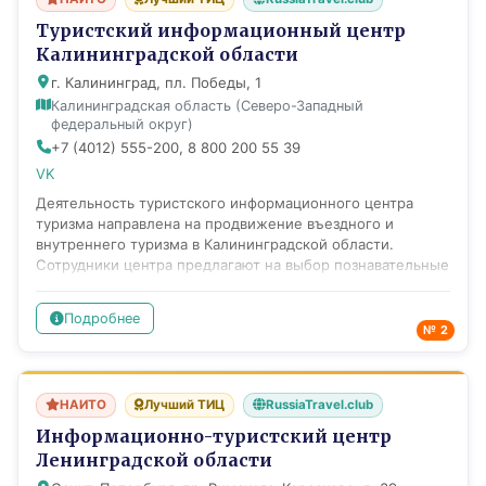
Туристский информационный центр
Калининградской области
г. Калининград, пл. Победы, 1
Калининградская область (Северо-Западный
федеральный округ)
+7 (4012) 555-200, 8 800 200 55 39
VK
Деятельность туристского информационного центра
туризма направлена на продвижение въездного и
внутреннего туризма в Калининградской области.
Сотрудники центра предлагают на выбор познавательные
и развлекательные экскурсии по Калининграду и
области, оказывают помощь в поиске проката
Подробнее
автомобилей и велосипедов, аренды автобусов, найме
№ 2
экскурсоводов и переводчиков, консультируют туристов
о транспорте и средствах размещения, городском,
сельском, семейном, активном и деловом туризме в
НАИТО
Лучший ТИЦ
RussiaTravel.club
регионе, событийных и культурных мероприятиях. На
информационных стойках в офисах ТИЦ региона,
Информационно-туристский центр
аэропорту "Храброво", интернет-портале центра можно
Ленинградской области
найти всю полезную информацию о регионе, карты-