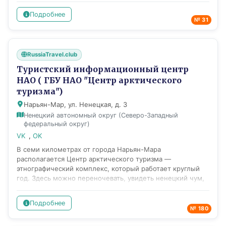
обеспечивает продвижение Республики Карелия на
Подробнее
внутреннем и международном туристском рынке, а
№ 31
также реализацию полномочий органов исполнительной
власти Республики Карелия по созданию условий для
развития туризма.
RussiaTravel.club
Туристский информационный центр
НАО ( ГБУ НАО "Центр арктического
туризма")
Нарьян-Мар, ул. Ненецкая, д. 3
Ненецкий автономный округ (Северо-Западный
федеральный округ)
VK
,
OK
В семи километрах от города Нарьян-Мара
располагается Центр арктического туризма —
этнографический комплекс, который работает круглый
год. Здесь можно переночевать, увидеть ненецкий чум,
пообщаться с северным оленем и узнать больше о жизни
коренных народов Севера. На территории центра есть
Подробнее
возможность арендовать беседку, баню и ненецкий чум
№ 180
для комфортного отдыха. тер.Туристического