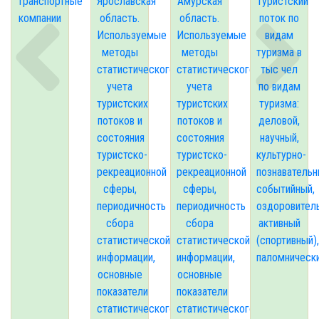
Транспортные
Ярославская
Амурская
Туристский
компании
область.
область.
поток по
Используемые
Используемые
видам
методы
методы
туризма в
статистического
статистического
тыс чел
учета
учета
по видам
туристских
туристских
туризма:
потоков и
потоков и
деловой,
состояния
состояния
научный,
туристско-
туристско-
культурно-
рекреационной
рекреационной
познавательн
сферы,
сферы,
событийный,
периодичность
периодичность
оздоровител
сбора
сбора
активный
статистической
статистической
(спортивный),
информации,
информации,
паломническ
основные
основные
показатели
показатели
статистического
статистического