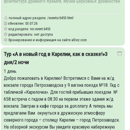
архитектура древнего Кремля, Музей церковных древностей.
Масленица – лакомица, Масленица – забавица, Масленица -
полный адрес раздела:
/events/6453.html
обновлен: 03.07.26
код раздела: vor.event.6453
редактировать: нет доступа
бронирование и информация на сайте allrez.com
Тур «А в новый год в Карелии, как в сказке!»3
дня/2 ночи
1 день.
Добро пожаловать в Карелию! Встретимся с Вами на ж/д
вокзале города Петрозаводска у 9 вагона поезда №18. Гид с
табличкой «Карелочка». Для гостей прибывших поездом №
658 встреча с гидом в 08:30 на первом этаже здания ж/д
вокзала. Завтрак в кафе города за доп.плату А теперь мы
предлагаем Вам окунуться в дружескую атмосферу
северного города – столицу Карелии – город Петрозаводск.
На обзорной экскурсии Вы увидите красивую набережную