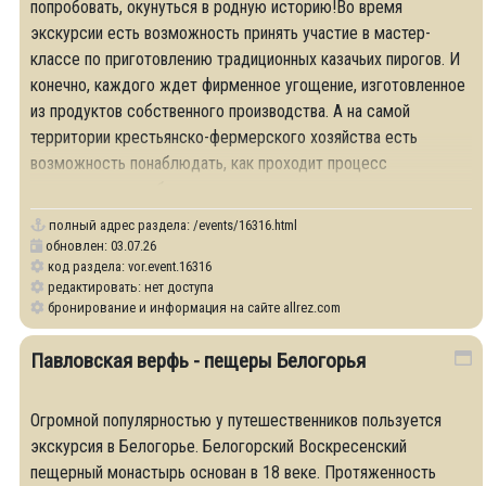
попробовать, окунуться в родную историю!Во время
экскурсии есть возможность принять участие в мастер-
классе по приготовлению традиционных казачьих пирогов. И
конечно, каждого ждет фирменное угощение, изготовленное
из продуктов собственного производства. А на самой
территории крестьянско-фермерского хозяйства есть
возможность понаблюдать, как проходит процесс
реконструкции небольшого поселения
полный адрес раздела:
/events/16316.html
обновлен: 03.07.26
код раздела: vor.event.16316
редактировать: нет доступа
бронирование и информация на сайте allrez.com
Павловская верфь - пещеры Белогорья
Огромной популярностью у путешественников пользуется
экскурсия в Белогорье. Белогорский Воскресенский
пещерный монастырь основан в 18 веке. Протяженность