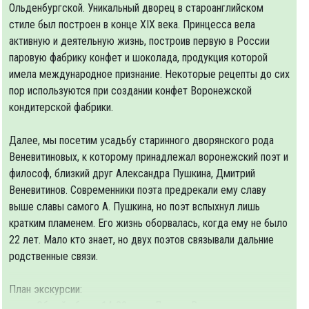
Ольденбургской. Уникальный дворец в староанглийском
стиле был построен в конце XIX века. Принцесса вела
активную и деятельную жизнь, построив первую в России
паровую фабрику конфет и шоколада, продукция которой
имела международное признание. Некоторые рецепты до сих
пор используются при создании конфет Воронежской
кондитерской фабрики.
Далее, мы посетим усадьбу старинного дворянского рода
Веневитиновых, к которому принадлежал воронежский поэт и
философ, близкий друг Александра Пушкина, Дмитрий
Веневитинов. Современники поэта предрекали ему славу
выше славы самого А. Пушкина, но поэт вспыхнул лишь
кратким пламенем. Его жизнь оборвалась, когда ему не было
22 лет. Мало кто знает, но двух поэтов связывали дальние
родственные связи.
План экскурсии:
Общий сбор в 14-30 на пл.Ленина. В