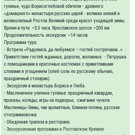
гулянье, чудо Борисоглебовой обители - древнего
«домашнего» монастыря русских царей - великих князей и
великолепный Ростов Великий среди красот уходящей зимы.
Время в пути: ~3,5 часа. Ярославское шоссе ~200 км.
Продолжительность экскурсии: ~14 часов
Программа тура:
- Встреча «Радуемся, да любуемся – гостей состречаем…»
Приветствие гостей жданных, дорогих, желанных - Петрушка
с помощниками в красочных костюмах с приветливыми
словами и угощением (хлеб-соль по русскому обычаю,
праздничный стопарик).
- Экскурсия в монастырь Бориса и Глеба.
- Масленичное уличное гулянье: праздничный кавардак,
проказы, коляды, игры на подворье, сжигание чучела
Масленицы-Зимы, чаи ароматные, блинная поляна, русская
стограммовочка.
- Обеденная трапеза в ресторане.
- Экскурсионная программа в Ростовском Кремле: