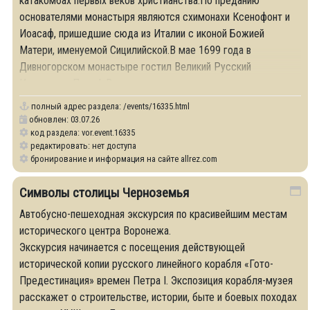
катакомбах первых веков христианства.По преданию
основателями монастыря являются схимонахи Ксенофонт и
Иоасаф, пришедшие сюда из Италии с иконой Божией
Матери, именуемой Сицилийской.В мае 1699 года в
Дивногорском монастыре гостил Великий Русский
Император Петр I .Во время
полный адрес раздела:
/events/16335.html
обновлен: 03.07.26
код раздела: vor.event.16335
редактировать: нет доступа
бронирование и информация на сайте allrez.com
Символы столицы Черноземья
Автобусно-пешеходная экскурсия по красивейшим местам
исторического центра Воронежа.
Экскурсия начинается с посещения действующей
исторической копии русского линейного корабля «Гото-
Предестинация» времен Петра I. Экспозиция корабля-музея
расскажет о строительстве, истории, быте и боевых походах