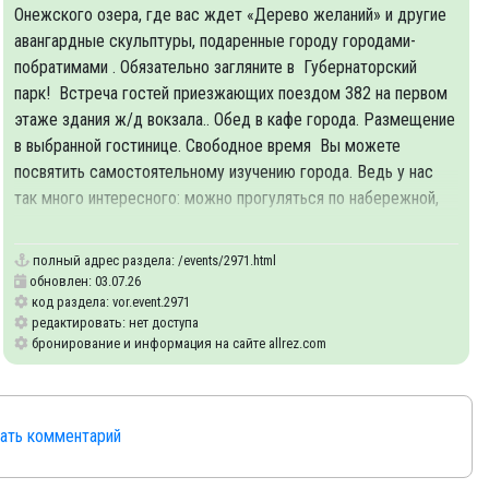
Онежского озера, где вас ждет «Дерево желаний» и другие
авангардные скульптуры, подаренные городу городами-
побратимами . Обязательно загляните в Губернаторский
парк! Встреча гостей приезжающих поездом 382 на первом
этаже здания ж/д вокзала.. Обед в кафе города. Размещение
в выбранной гостинице. Свободное время Вы можете
посвятить самостоятельному изучению города. Ведь у нас
так много интересного: можно прогуляться по набережной,
можно сходить на каток, а можно просто начать готовиться к
полный адрес раздела:
/events/2971.html
обновлен: 03.07.26
код раздела: vor.event.2971
редактировать: нет доступа
бронирование и информация на сайте allrez.com
сать комментарий