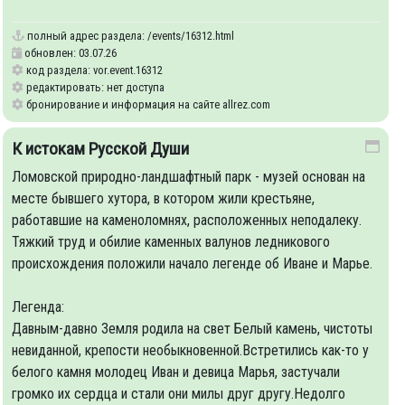
полный адрес раздела:
/events/16312.html
обновлен: 03.07.26
код раздела: vor.event.16312
редактировать: нет доступа
бронирование и информация на сайте allrez.com
К истокам Русской Души
Ломовской природно-ландшафтный парк - музей основан на
месте бывшего хутора, в котором жили крестьяне,
работавшие на каменоломнях, расположенных неподалеку.
Тяжкий труд и обилие каменных валунов ледникового
происхождения положили начало легенде об Иване и Марье.
Легенда:
Давным-давно Земля родила на свет Белый камень, чистоты
невиданной, крепости необыкновенной.Встретились как-то у
белого камня молодец Иван и девица Марья, застучали
громко их сердца и стали они милы друг другу.Недолго