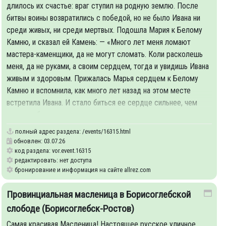
длилось их счастье: враг ступил на родную землю. После
битвы воины возвратились с победой, но не было Ивана ни
среди живых, ни среди мертвых. Подошла Мария к Белому
Камню, и сказал ей Камень: — «Много лет меня ломают
мастера-каменщики, да не могут сломать. Коли расколешь
меня, да не руками, а своим сердцем, тогда и увидишь Ивана
живым и здоровым. Прижалась Марья сердцем к Белому
Камню и вспомнила, как много лет назад на этом месте
встретила Ивана. И стало биться ее сердце сильнее, чем
когда ни было.
полный адрес раздела:
/events/16315.html
обновлен: 03.07.26
код раздела: vor.event.16315
редактировать: нет доступа
бронирование и информация на сайте allrez.com
Провинциальная масленица в Борисоглебской
слободе (Борисоглебск-Ростов)
Самая красивая Масленица! Настоящее русское уличное