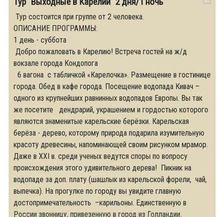
Тур "Выходные в Карелии" 2 дня/1 ночь
Тур состоится при группе от 2 человека.
ОПИСАНИЕ ПРОГРАММЫ:
1 день - суббота
Добро пожаловать в Карелию! Встреча гостей на ж/д
вокзале города Кондопога
6 вагона с табличкой «Карелочка». Размещение в гостинице
города. Обед в кафе города. Посещение водопада Кивач –
одного из крупнейших равнинных водопадов Европы. Вы так
же посетите дендрарий, украшением и гордостью которого
являются знаменитые карельские берёзки. Карельская
берёза - дерево, которому природа подарила изумительную
красоту древесины, напоминающей своим рисунком мрамор.
Даже в XXI в. среди ученых ведутся споры по вопросу
происхождения этого удивительного дерева! Пикник на
водопаде за доп. плату (шашлык из карельской форели, чай,
выпечка). На прогулке по городу вы увидите главную
достопримечательность –карильоны. Единственную в
России звонницу, привезенную в город из Голландии.