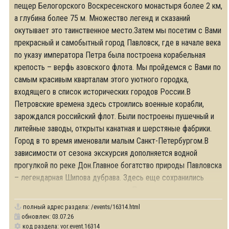
пещер Белогорского Воскресенского монастыря более 2 км,
а глубина более 75 м. Множество легенд и сказаний
окутывает это таинственное место.Затем мы посетим с Вами
прекрасный и самобытный город Павловск, где в начале века
по указу императора Петра была построена корабельная
крепость – верфь азовского флота. Мы пройдемся с Вами по
самым красивым кварталам этого уютного городка,
входящего в список исторических городов России.В
Петровские времена здесь строились военные корабли,
зарождался российский флот. Были построены пушечный и
литейные заводы, открыты канатная и шерстяные фабрики.
Город в то время именовали малым Санкт-Петербургом.В
зависимости от сезона экскурсия дополняется водной
прогулкой по реке Дон.Главное богатство природы Павловска
– легендарная Шипова дубрава. Здесь еще сохранились
исполины, которые помнят самого Петра .
полный адрес раздела:
/events/16314.html
обновлен: 03.07.26
код раздела: vor.event.16314