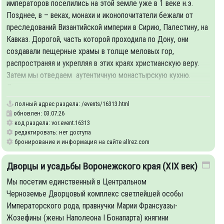
императоров поселились на этой земле уже в 1 веке н.э.
Позднее, в – веках, монахи и иконопочитатели бежали от
преследований Византийской империи в Сирию, Палестину, на
Кавказ. Дорогой, часть которой проходила по Дону, они
создавали пещерные храмы в толще меловых гор,
распространяя и укрепляя в этих краях христианскую веру.
Затем мы отведаем аутентичную монастырскую кухню.
Дальше наш путь лежит в
полный адрес раздела:
/events/16313.html
обновлен: 03.07.26
код раздела: vor.event.16313
редактировать: нет доступа
бронирование и информация на сайте allrez.com
Дворцы и усадьбы Воронежского края (XIX век)
Мы посетим единственный в Центральном
Черноземье Дворцовый комплекс светлейшей особы
Императорского рода, правнучки Марии Франсуазы-
Жозефины (жены Наполеона I Бонапарта) княгини