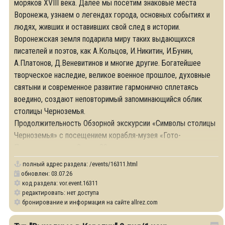
моряков XVIII века. Далее мы посетим знаковые места
Воронежа, узнаем о легендах города, основных событиях и
людях, живших и оставивших свой след в истории.
Воронежская земля подарила миру таких выдающихся
писателей и поэтов, как А.Кольцов, И.Никитин, И.Бунин,
А.Платонов, Д.Веневитинов и многие другие. Богатейшее
творческое наследие, великое военное прошлое, духовные
святыни и современное развитие гармонично сплетаясь
воедино, создают неповторимый запоминающийся облик
столицы Черноземья.
Продолжительность Обзорной экскурсии «Символы столицы
Черноземья» с посещением корабля-музея «Гото-
Предестинация» – 3 часа 30 минут.
полный адрес раздела:
/events/16311.html
обновлен: 03.07.26
код раздела: vor.event.16311
редактировать: нет доступа
бронирование и информация на сайте allrez.com