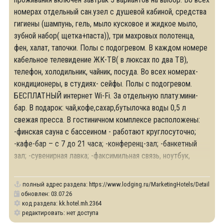
номерах отдельный сан.узел с душевой кабиной, средства
гигиены (шампунь, гель, мыло кусковое и жидкое мыло,
зубной набор( щетка+паста)), три махровых полотенца,
фен, халат, тапочки. Полы с подогревом. В каждом номере
кабельное телевидение ЖК-ТВ( в люксах по два ТВ),
телефон, холодильник, чайник, посуда. Во всех номерах-
кондиционеры, в студиях- сейфы. Полы с подогревом.
БЕСПЛАТНЫЙ интернет Wi-Fi. За отдельную плату:мини-
бар. В подарок: чай,кофе,сахар,бутылочка воды 0,5 л
свежая пресса. В гостиничном комплексе расположены:
-финская сауна с бассеином - работают круглосуточно;
-кафе-бар – с 7 до 21 часа; -конференц-зал; -банкетный
зал; -сувенирная лавка; -факсимильная связь, ноутбук,
копировальные
полный адрес раздела:
https://www.lodging.ru/MarketingHotels/Details/23
обновлен: 03.07.26
код раздела: kk.hotel.mh.2364
редактировать: нет доступа