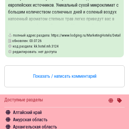
европейских источников. Уникальный сухой микроклимат с
большим количеством солнечных дней и соленый воздух
напоенный ароматом степных трав легко приведут вас в
великолепную форму. В поселке Жемчужный, где
полный адрес раздела:
https://www.lodging.ru/MarketingHotels/Details/31
обновлен: 03.07.26
код раздела: kk.hotel.mh.3124
редактировать: нет доступа
Показать / написать комментарий
Доступные разделы
Алтайский край
Амурская область
Общая информация
Архангельская область
Объекты туристского притяжения
Общая информация