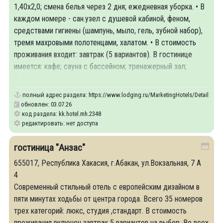
1,40х2,0; смена белья через 2 дня; ежедневная уборка. • В
каждом номере - сан.узел с душевой кабиной, феном,
средствами гигиены (шампунь, мыло, гель, зубной набор),
тремя махровыми полотенцами, халатом. • В стоимость
проживания входит: завтрак (5 вариантов). В гостинице
имеется: кафе; сауна с бассейном; тренажерный зал;
библиотечка; сувенирная лавка; конференц-зал
полный адрес раздела:
https://www.lodging.ru/MarketingHotels/Details/23
обновлен: 03.07.26
код раздела: kk.hotel.mh.2348
редактировать: нет доступа
гостиница "Анзас"
655017, Республика Хакасия, г.Абакан, ул.Вокзальная, 7 А
4
Современный стильный отель с европейским дизайном в
пяти минутах ходьбы от центра города. Всего 35 номеров
трех категорий: люкс, студия ,стандарт. В стоимость
проживания включен завтрак 5 вариантов на выбор. Во всех