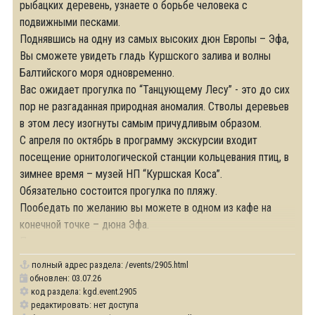
рыбацких деревень, узнаете о борьбе человека с
подвижными песками.
Поднявшись на одну из самых высоких дюн Европы – Эфа,
Вы сможете увидеть гладь Куршского залива и волны
Балтийского моря одновременно.
Вас ожидает прогулка по “Танцующему Лесу” - это до сих
пор не разгаданная природная аномалия. Стволы деревьев
в этом лесу изогнуты самым причудливым образом.
С апреля по октябрь в программу экскурсии входит
посещение орнитологической станции кольцевания птиц, в
зимнее время – музей НП “Куршская Коса”.
Обязательно состоится прогулка по пляжу.
Пообедать по желанию вы можете в одном из кафе на
конечной точке – дюна Эфа.
По окончании возвращение в
полный адрес раздела:
/events/2905.html
обновлен: 03.07.26
код раздела: kgd.event.2905
редактировать: нет доступа