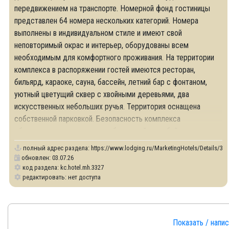
передвижением на транспорте. Номерной фонд гостиницы
представлен 64 номера нескольких категорий. Номера
выполнены в индивидуальном стиле и имеют свой
неповторимый окрас и интерьер, оборудованы всем
необходимым для комфортного проживания. На территории
комплекса в распоряжении гостей имеются ресторан,
бильярд, караоке, сауна, бассейн, летний бар с фонтаном,
уютный цветущий сквер с хвойными деревьями, два
искусственных небольших ручья. Территория оснащена
собственной парковкой. Безопасность комплекса
обеспечивается не только собственной службой охраны, но и
полный адрес раздела:
https://www.lodging.ru/MarketingHotels/Details/33
обновлен: 03.07.26
код раздела: kc.hotel.mh.3327
редактировать: нет доступа
Показать / напи