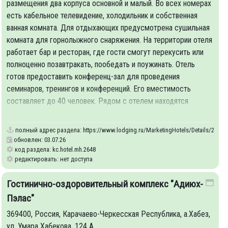
размещения два корпуса основной и малый. Во всех номерах
есть кабельное телевидение, холодильник и собственная
ванная комната. Для отдыхающих предусмотрена сушильная
комната для горнолыжного снаряжения. На территории отеля
41
работает бар и ресторан, где гости смогут перекусить или
полноценно позавтракать, пообедать и поужинать. Отель
готов предоставить конференц-зал для проведения
семинаров, тренингов и конференций. Его вместимость
составляет до 40 человек. Рядом с отелем находятся
сувенирные магазины и
полный адрес раздела:
https://www.lodging.ru/MarketingHotels/Details/2648
обновлен: 03.07.26
код раздела: kc.hotel.mh.2648
редактировать: нет доступа
Гостинично-оздоровительный комплекс "Адиюх-
Пэлас"
369400, Россия, Карачаево-Черкесская Республика, а.Хабез,
ул. Умара Хабекова, 124 А