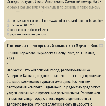
Стандарт, Студия, Люкс, Апартамент, Семейный номер. На 6-
м этаже разместился уникальный по дизайну и панорамному
виду VIP апартамент «Сюита гор».
полный адрес раздела:
https://www.lodging.ru/MarketingHotels/Details/23
обновлен: 03.07.26
код раздела: kc.hotel.mh.2341
редактировать: нет доступа
Гостинично-ресторанный комплекс «Эдельвейс»
369000, Карачаево-Черкесская Республика, пр-т Ленина,
328А
4
Черкесск - это живописный город, расположенный на
Северном Кавказе, неудивительно, что этот город привлекает
большое количество туристов ежегодно. Гостинично-
ресторанный комплекс "Эдельвейс" с радостью предложит
услуги, связанные с временным размещением. Расположен
на главной улице города, в некоторой отдаленности от
делового центра, что позволяет избежать неудобств с