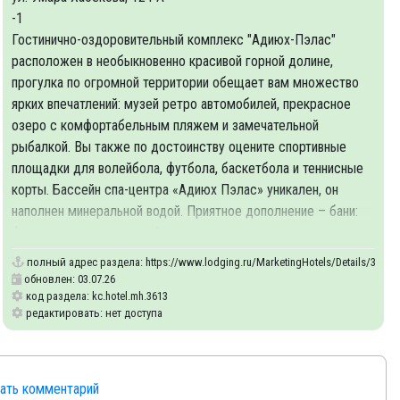
-1
Гостинично-оздоровительный комплекс "Адиюх-Пэлас"
расположен в необыкновенно красивой горной долине,
прогулка по огромной территории обещает вам множество
ярких впечатлений: музей ретро автомобилей, прекрасное
озеро с комфортабельным пляжем и замечательной
рыбалкой. Вы также по достоинству оцените спортивные
площадки для волейбола, футбола, баскетбола и теннисные
корты. Бассейн спа-центра «Адиюх Пэлас» уникален, он
наполнен минеральной водой. Приятное дополнение – бани:
финская сауна и турецкий хамам.
27
полный адрес раздела:
https://www.lodging.ru/MarketingHotels/Details/3613
обновлен: 03.07.26
код раздела: kc.hotel.mh.3613
редактировать: нет доступа
сать комментарий