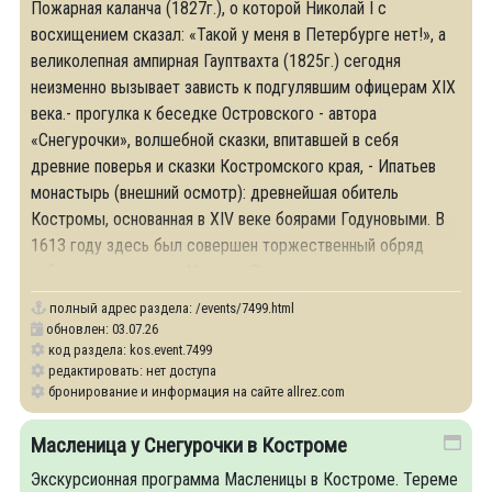
Пожарная каланча (1827г.), о которой Николай I с
восхищением сказал: «Такой у меня в Петербурге нет!», а
великолепная ампирная Гауптвахта (1825г.) сегодня
неизменно вызывает зависть к подгулявшим офицерам XIX
века.- прогулка к беседке Островского - автора
«Снегурочки», волшебной сказки, впитавшей в себя
древние поверья и сказки Костромского края, - Ипатьев
монастырь (внешний осмотр): древнейшая обитель
Костромы, основанная в XIV веке боярами Годуновыми. В
1613 году здесь был совершен торжественный обряд
избрания на царство Михаила Романова, и
полный адрес раздела:
/events/7499.html
обновлен: 03.07.26
код раздела: kos.event.7499
редактировать: нет доступа
бронирование и информация на сайте allrez.com
Масленица у Снегурочки в Костроме
Экскурсионная программа Масленицы в Костроме. Тереме