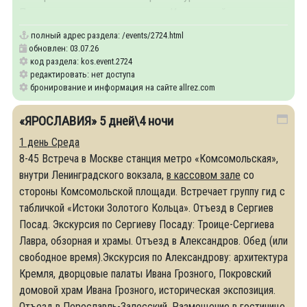
Посещение музея- заповедника «Ипатьевский
полный адрес раздела:
/events/2724.html
обновлен: 03.07.26
код раздела: kos.event.2724
редактировать: нет доступа
бронирование и информация на сайте allrez.com
«ЯРОСЛАВИЯ» 5 дней\4 ночи
1 день
Среда
8-45 Встреча в Москве станция метро «Комсомольская»,
внутри Ленинградского вокзала,
в кассовом зале
со
стороны Комсомольской площади. Встречает группу гид с
табличкой «Истоки Золотого Кольца». Отъезд в Сергиев
Посад. Экскурсия по Сергиеву Посаду: Троице-Сергиева
Лавра, обзорная и храмы. Отъезд в Александров. Обед (или
свободное время).Экскурсия по Александрову: архитектура
Кремля, дворцовые палаты Ивана Грозного, Покровский
домовой храм Ивана Грозного, историческая экспозиция.
Отъезд в Переславль-Залесский. Размещение в гостинице