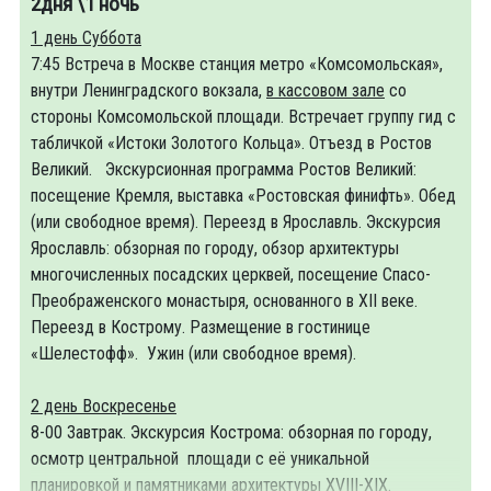
2дня \1 ночь
1 день
Суббота
7:45 Встреча в Москве станция метро «Комсомольская»,
внутри Ленинградского вокзала,
в кассовом зале
со
стороны Комсомольской площади. Встречает группу гид с
табличкой «Истоки Золотого Кольца». Отъезд в Ростов
Великий. Экскурсионная программа Ростов Великий:
посещение Кремля, выставка «Ростовская финифть». Обед
(или свободное время). Переезд в Ярославль. Экскурсия
Ярославль: обзорная по городу, обзор архитектуры
многочисленных посадских церквей, посещение Спасо-
Преображенского монастыря, основанного в XII веке.
Переезд в Кострому. Размещение в гостинице
«Шелестофф». Ужин (или свободное время).
2
день
Воскресенье
8-00 Завтрак. Экскурсия Кострома: обзорная по городу,
осмотр центральной площади с её уникальной
планировкой и памятниками архитектуры XVIII-XIX.