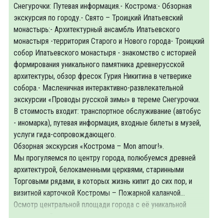
Снегурочки: Путевая информация.- Кострома:- Обзорная
экскурсия по городу.- Свято – Троицкий Ипатьевский
монастырь:- Архитектурный ансамбль Ипатьевского
монастыря -территория Старого и Нового города- Троицкий
собор Ипатьевского монастыря - знакомство с историей
формирования уникального памятника древнерусской
архитектуры, обзор фресок Гурия Никитина в четверике
собора.- Масленичная интерактивно-развлекательной
экскурсии «Проводы русской зимы» в тереме Снегурочки.
В стоимость входит: транспортное обслуживание (автобус
- иномарка), путевая информация, входные билеты в музей,
услуги гида-сопровождающего.
Обзорная экскурсия «Кострома – Mon amour!».
Мы прогуляемся по центру города, полюбуемся древней
архитектурой, белокаменными церквями, старинными
Торговыми рядами, в которых жизнь кипит до сих пор, и
визитной карточкой Костромы – Пожарной каланчой…
Осмотр центральной площади города с её уникальной
планировкой и памятниками