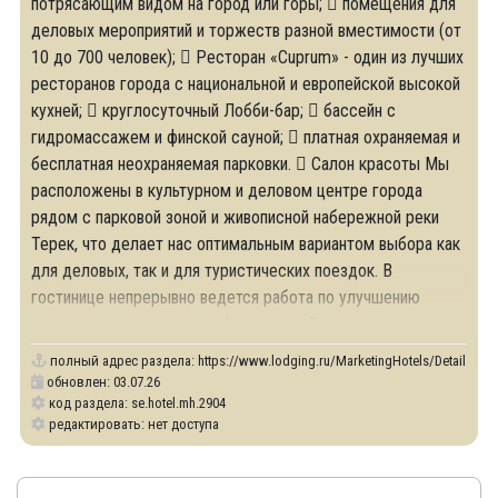
потрясающим видом на город или горы;  помещения для
деловых мероприятий и торжеств разной вместимости (от
10 до 700 человек);  Ресторан «Cuprum» - один из лучших
ресторанов города с национальной и европейской высокой
кухней;  круглосуточный Лобби-бар;  бассейн с
гидромассажем и финской сауной;  платная охраняемая и
бесплатная неохраняемая парковки.  Салон красоты Мы
расположены в культурном и деловом центре города
рядом с парковой зоной и живописной набережной реки
Терек, что делает нас оптимальным вариантом выбора как
для деловых, так и для туристических поездок. В
гостинице непрерывно ведется работа по улучшению
оснащения, сервиса и комфорта гостей.
полный адрес раздела:
https://www.lodging.ru/MarketingHotels/Details/29
обновлен: 03.07.26
код раздела: se.hotel.mh.2904
редактировать: нет доступа