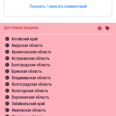
Показать / написать комментарий
Доступные разделы
Алтайский край
Амурская область
Общая информация
Архангельская область
Объекты туристского притяжения
Общая информация
Астраханская область
Инфрастуктура туризма
Объекты туристского притяжения
Общая информация
Белгородская область
Туризм в цифрах
Инфрастуктура туризма
Объекты туристского притяжения
Общая информация
Брянская область
Чем заняться
Туризм в цифрах
Инфрастуктура туризма
Объекты туристского притяжения
Общая информация
Владимирская область
Средства размещения
Чем заняться
Туризм в цифрах
Инфрастуктура туризма
Объекты туристского притяжения
Общая информация
Волгоградская область
Новости
Средства размещения
Чем заняться
Туризм в цифрах
Инфрастуктура туризма
Объекты туристского притяжения
Общая информация
Вологодская область
Новости
Экскурсии
Чем заняться
Туризм в цифрах
Инфрастуктура туризма
Объекты туристского притяжения
Общая информация
Воронежская область
Средства размещения
Экскурсии
Чем заняться
Туризм в цифрах
Инфрастуктура туризма
Объекты туристского притяжения
Общая информация
Забайкальский край
Новости
Средства размещения
Средства размещения
Чем заняться
Туризм в цифрах
Инфрастуктура туризма
Объекты туристского притяжения
Общая информация
Ивановская область
Новости
Новости
Средства размещения
Чем заняться
Туризм в цифрах
Инфрастуктура туризма
Объекты туристского притяжения
Общая информация