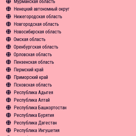
Мурманская область
Новости
Экскурсии
Чем заняться
Туризм в цифрах
Средства размещения
Объекты туристского притяжения
Общая информация
Ненецкий автономный округ
Средства размещения
Экскурсии
Чем заняться
Новости
Туризм в цифрах
Объекты туристского притяжения
Общая информация
Нижегородская область
Новости
Средства размещения
Экскурсии
Экскурсии
Инфрастуктура туризма
Объекты туристского притяжения
Общая информация
Новгородская область
Новости
Средства размещения
Средства размещения
Туризм в цифрах
Инфрастуктура туризма
Объекты туристского притяжения
Общая информация
Новосибирская область
Новости
Новости
Чем заняться
Туризм в цифрах
Инфрастуктура туризма
Объекты туристского притяжения
Общая информация
Омская область
Экскурсии
Чем заняться
Туризм в цифрах
Инфрастуктура туризма
Объекты туристского притяжения
Общая информация
Оренбургская область
Средства размещения
Экскурсии
Чем заняться
Туризм в цифрах
Инфрастуктура туризма
Объекты туристского притяжения
Общая информация
Орловская область
Новости
Средства размещения
Новости
Чем заняться
Туризм в цифрах
Инфрастуктура туризма
Объекты туристского притяжения
Общая информация
Пензенская область
Новости
Экскурсии
Чем заняться
Туризм в цифрах
Инфрастуктура туризма
Объекты туристского притяжения
Общая информация
Пермский край
Средства размещения
Экскурсии
Чем заняться
Туризм в цифрах
Инфрастуктура туризма
Объекты туристского притяжения
Общая информация
Приморский край
Новости
Средства размещения
Средства размещения
Чем заняться
Туризм в цифрах
Инфрастуктура туризма
Объекты туристского притяжения
Общая информация
Псковская область
Новости
Новости
Средства размещения
Чем заняться
Туризм в цифрах
Инфрастуктура туризма
Объекты туристского притяжения
Общая информация
Республика Адыгея
Средства размещения
Чем заняться
Туризм в цифрах
Инфрастуктура туризма
Объекты туристского притяжения
Общая информация
Республика Алтай
Новости
Экскурсии
Чем заняться
Туризм в цифрах
Инфрастуктура туризма
Объекты туристского притяжения
Общая информация
Республика Башкортостан
Средства размещения
Экскурсии
Чем заняться
Туризм в цифрах
Инфрастуктура туризма
Объекты туристского притяжения
Общая информация
Республика Бурятия
Средства размещения
Экскурсии
Чем заняться
Туризм в цифрах
Инфрастуктура туризма
Объекты туристского притяжения
Общая информация
Республика Дагестан
Новости
Средства размещения
Средства размещения
Чем заняться
Туризм в цифрах
Инфрастуктура туризма
Объекты туристского притяжения
Общая информация
Республика Ингушетия
Новости
Новости
Экскурсии
Чем заняться
Туризм в цифрах
Инфрастуктура туризма
Объекты туристского притяжения
Общая информация