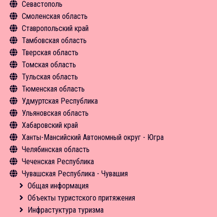
Севастополь
Экскурсии
Чем заняться
Туризм в цифрах
Инфрастуктура туризма
Инфрастуктура туризма
Общая информация
Смоленская область
Средства размещения
Экскурсии
Чем заняться
Туризм в цифрах
Чем заняться
Объекты туристского притяжения
Общая информация
Ставропольский край
Новости
Средства размещения
Экскурсии
Чем заняться
Средства размещения
Инфрастуктура туризма
Объекты туристского притяжения
Общая информация
Тамбовская область
Новости
Средства размещения
Средства размещения
Новости
Туризм в цифрах
Инфрастуктура туризма
Объекты туристского притяжения
Общая информация
Тверская область
Новости
Новости
Чем заняться
Туризм в цифрах
Инфрастуктура туризма
Объекты туристского притяжения
Общая информация
Томская область
Экскурсии
Чем заняться
Туризм в цифрах
Инфрастуктура туризма
Объекты туристского притяжения
Общая информация
Тульская область
Средства размещения
Средства размещения
Чем заняться
Туризм в цифрах
Инфрастуктура туризма
Объекты туристского притяжения
Общая информация
Тюменская область
Новости
Новости
Экскурсии
Чем заняться
Туризм в цифрах
Инфрастуктура туризма
Объекты туристского притяжения
Общая информация
Удмуртская Республика
Средства размещения
Средства размещения
Чем заняться
Туризм в цифрах
Инфрастуктура туризма
Объекты туристского притяжения
Общая информация
Ульяновская область
Новости
Новости
Экскурсии
Чем заняться
Туризм в цифрах
Инфрастуктура туризма
Объекты туристского притяжения
Общая информация
Хабаровский край
Новости
Экскурсии
Чем заняться
Туризм в цифрах
Инфрастуктура туризма
Объекты туристского притяжения
Общая информация
Ханты-Мансийский Автономный округ - Югра
Средства размещения
Средства размещения
Чем заняться
Туризм в цифрах
Инфрастуктура туризма
Объекты туристского притяжения
Общая информация
Челябинская область
Новости
Новости
Экскурсии
Чем заняться
Туризм в цифрах
Инфрастуктура туризма
Объекты туристского притяжения
Общая информация
Чеченская Республика
Средства размещения
Средства размещения
Чем заняться
Чем заняться
Инфрастуктура туризма
Объекты туристского притяжения
Общая информация
Чувашская Республика - Чувашия
Новости
Экскурсии
Средства размещения
Туризм в цифрах
Инфрастуктура туризма
Объекты туристского притяжения
Общая информация
Средства размещения
Чем заняться
Туризм в цифрах
Инфрастуктура туризма
Объекты туристского притяжения
Общая информация
Новости
Средства размещения
Чем заняться
Туризм в цифрах
Инфрастуктура туризма
Объекты туристского притяжения
Новости
Средства размещения
Чем заняться
Туризм в цифрах
Инфрастуктура туризма