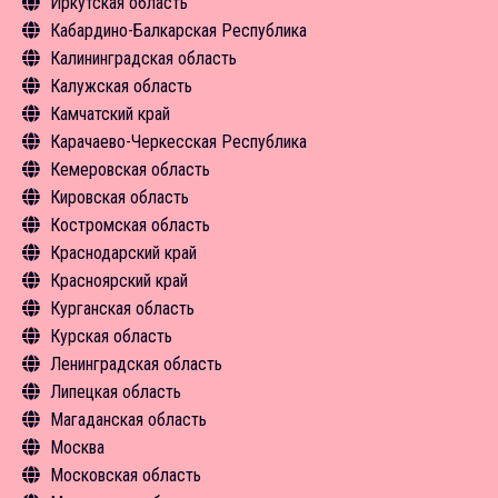
Иркутская область
Экскурсии
Чем заняться
Туризм в цифрах
Инфрастуктура туризма
Объекты туристского притяжения
Общая информация
Кабардино-Балкарская Республика
Средства размещения
Экскурсии
Чем заняться
Туризм в цифрах
Инфрастуктура туризма
Объекты туристского притяжения
Общая информация
Калининградская область
Новости
Средства размещения
Экскурсии
Чем заняться
Туризм в цифрах
Инфрастуктура туризма
Объекты туристского притяжения
Общая информация
Калужская область
Новости
Средства размещения
Экскурсии
Чем заняться
Чем заняться
Инфрастуктура туризма
Объекты туристского притяжения
Общая информация
Камчатский край
Новости
Средства размещения
Средства размещения
Экскурсии
Туризм в цифрах
Инфрастуктура туризма
Объекты туристского притяжения
Общая информация
Карачаево-Черкесская Республика
Новости
Новости
Средства размещения
Чем заняться
Туризм в цифрах
Инфрастуктура туризма
Объекты туристского притяжения
Общая информация
Кемеровская область
Новости
Средства размещения
Чем заняться
Туризм в цифрах
Инфрастуктура туризма
Объекты туристского притяжения
Общая информация
Кировская область
Новости
Средства размещения
Чем заняться
Туризм в цифрах
Инфрастуктура туризма
Объекты туристского притяжения
Общая информация
Костромская область
Новости
Экскурсии
Чем заняться
Чем заняться
Инфрастуктура туризма
Объекты туристского притяжения
Общая информация
Краснодарский край
Средства размещения
Экскурсии
Новости
Туризм в цифрах
Инфрастуктура туризма
Объекты туристского притяжения
Общая информация
Красноярский край
Новости
Средства размещения
Чем заняться
Туризм в цифрах
Инфрастуктура туризма
Объекты туристского притяжения
Общая информация
Курганская область
Средства размещения
Чем заняться
Туризм в цифрах
Инфрастуктура туризма
Объекты туристского притяжения
Общая информация
Курская область
Средства размещения
Чем заняться
Туризм в цифрах
Инфрастуктура туризма
Объекты туристского притяжения
Общая информация
Ленинградская область
Средства размещения
Чем заняться
Туризм в цифрах
Инфрастуктура туризма
Объекты туристского притяжения
Общая информация
Липецкая область
Экскурсии
Чем заняться
Туризм в цифрах
Инфрастуктура туризма
Объекты туристского притяжения
Общая информация
Магаданская область
Новости
Средства размещения
Чем заняться
Туризм в цифрах
Инфрастуктура туризма
Объекты туристского притяжения
Общая информация
Москва
Новости
Средства размещения
Чем заняться
Туризм в цифрах
Инфрастуктура туризма
Объекты туристского притяжения
Общая информация
Московская область
Новости
Средства размещения
Чем заняться
Туризм в цифрах
Инфрастуктура туризма
Чем заняться
Общая информация