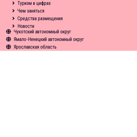
Новости
Экскурсии
Чем заняться
Туризм в цифрах
Средства размещения
Средства размещения
Чем заняться
Новости
Средства размещения
Новости
Чукотский автономный округ
Ямало-Ненецкий автономный округ
Общая информация
Ярославская область
Объекты туристского притяжения
Общая информация
Объекты туристского притяжения
Общая информация
Инфрастуктура туризма
Объекты туристского притяжения
Туризм в цифрах
Инфрастуктура туризма
Чем заняться
Туризм в цифрах
Средства размещения
Чем заняться
Новости
Экскурсии
Средства размещения
Новости