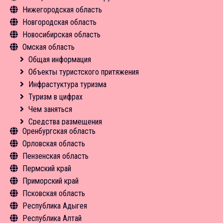
Нижегородская область
Новости
Средства размещения
Экскурсии
Экскурсии
Инфрастуктура туризма
Объекты туристского притяжения
Общая информация
Новгородская область
Новости
Средства размещения
Средства размещения
Туризм в цифрах
Инфрастуктура туризма
Объекты туристского притяжения
Общая информация
Новосибирская область
Новости
Новости
Чем заняться
Туризм в цифрах
Инфрастуктура туризма
Объекты туристского притяжения
Общая информация
Омская область
Экскурсии
Чем заняться
Туризм в цифрах
Инфрастуктура туризма
Объекты туристского притяжения
Общая информация
Средства размещения
Экскурсии
Чем заняться
Туризм в цифрах
Инфрастуктура туризма
Объекты туристского притяжения
Общая информация
Новости
Средства размещения
Новости
Чем заняться
Туризм в цифрах
Инфрастуктура туризма
Объекты туристского притяжения
Новости
Экскурсии
Чем заняться
Туризм в цифрах
Инфрастуктура туризма
Средства размещения
Экскурсии
Чем заняться
Туризм в цифрах
Новости
Средства размещения
Средства размещения
Чем заняться
Новости
Новости
Средства размещения
Оренбургская область
Орловская область
Общая информация
Пензенская область
Объекты туристского притяжения
Общая информация
Пермский край
Инфрастуктура туризма
Объекты туристского притяжения
Общая информация
Приморский край
Туризм в цифрах
Инфрастуктура туризма
Объекты туристского притяжения
Общая информация
Псковская область
Чем заняться
Туризм в цифрах
Инфрастуктура туризма
Объекты туристского притяжения
Общая информация
Республика Адыгея
Средства размещения
Чем заняться
Туризм в цифрах
Инфрастуктура туризма
Объекты туристского притяжения
Общая информация
Республика Алтай
Новости
Экскурсии
Чем заняться
Туризм в цифрах
Инфрастуктура туризма
Объекты туристского притяжения
Общая информация