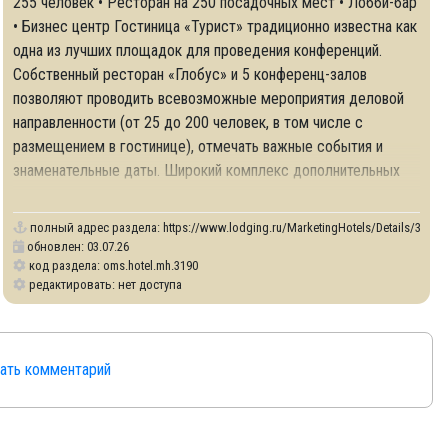
255 человек • Ресторан на 250 посадочных мест • Лобби-бар
• Бизнес центр Гостиница «Турист» традиционно известна как
одна из лучших площадок для проведения конференций.
64
Собственный ресторан «Глобус» и 5 конференц-залов
позволяют проводить всевозможные мероприятия деловой
направленности (от 25 до 200 человек, в том числе с
размещением в гостинице), отмечать важные события и
знаменательные даты. Широкий комплекс дополнительных
услуг, таких как
полный адрес раздела:
https://www.lodging.ru/MarketingHotels/Details/3190
обновлен: 03.07.26
код раздела: oms.hotel.mh.3190
редактировать: нет доступа
сать комментарий