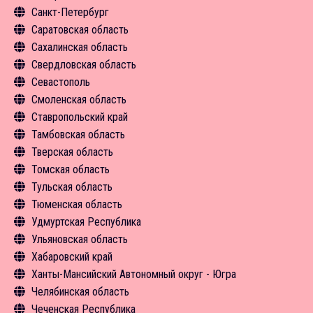
Санкт-Петербург
Экскурсии
Чем заняться
Туризм в цифрах
Новости
Объекты туристского притяжения
Общая информация
Саратовская область
Средства размещения
Средства размещения
Чем заняться
Инфрастуктура туризма
Объекты туристского притяжения
Общая информация
Сахалинская область
Новости
Новости
Средства размещения
Туризм в цифрах
Инфрастуктура туризма
Объекты туристского притяжения
Общая информация
Свердловская область
Новости
Чем заняться
Туризм в цифрах
Инфрастуктура туризма
Объекты туристского притяжения
Общая информация
Севастополь
Экскурсии
Чем заняться
Туризм в цифрах
Инфрастуктура туризма
Инфрастуктура туризма
Общая информация
Смоленская область
Средства размещения
Экскурсии
Чем заняться
Туризм в цифрах
Чем заняться
Объекты туристского притяжения
Общая информация
Ставропольский край
Новости
Средства размещения
Экскурсии
Чем заняться
Средства размещения
Инфрастуктура туризма
Объекты туристского притяжения
Общая информация
Тамбовская область
Новости
Средства размещения
Средства размещения
Новости
Туризм в цифрах
Инфрастуктура туризма
Объекты туристского притяжения
Общая информация
Тверская область
Новости
Новости
Чем заняться
Туризм в цифрах
Инфрастуктура туризма
Объекты туристского притяжения
Общая информация
Томская область
Экскурсии
Чем заняться
Туризм в цифрах
Инфрастуктура туризма
Объекты туристского притяжения
Общая информация
Тульская область
Средства размещения
Средства размещения
Чем заняться
Туризм в цифрах
Инфрастуктура туризма
Объекты туристского притяжения
Общая информация
Тюменская область
Новости
Новости
Экскурсии
Чем заняться
Туризм в цифрах
Инфрастуктура туризма
Объекты туристского притяжения
Общая информация
Удмуртская Республика
Средства размещения
Средства размещения
Чем заняться
Туризм в цифрах
Инфрастуктура туризма
Объекты туристского притяжения
Общая информация
Ульяновская область
Новости
Новости
Экскурсии
Чем заняться
Туризм в цифрах
Инфрастуктура туризма
Объекты туристского притяжения
Общая информация
Хабаровский край
Новости
Экскурсии
Чем заняться
Туризм в цифрах
Инфрастуктура туризма
Объекты туристского притяжения
Общая информация
Ханты-Мансийский Автономный округ - Югра
Средства размещения
Средства размещения
Чем заняться
Туризм в цифрах
Инфрастуктура туризма
Объекты туристского притяжения
Общая информация
Челябинская область
Новости
Новости
Экскурсии
Чем заняться
Туризм в цифрах
Инфрастуктура туризма
Объекты туристского притяжения
Общая информация
Чеченская Республика
Средства размещения
Средства размещения
Чем заняться
Чем заняться
Инфрастуктура туризма
Объекты туристского притяжения
Общая информация