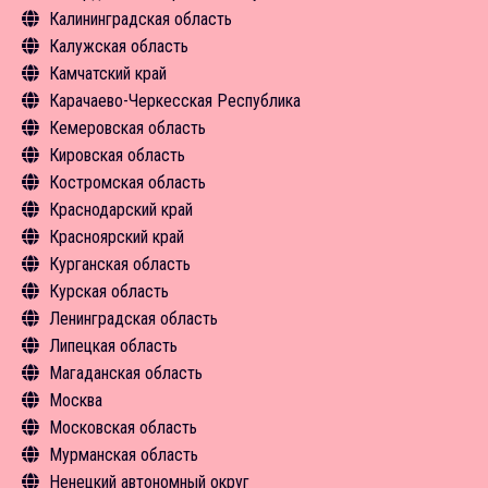
Калининградская область
Новости
Средства размещения
Экскурсии
Чем заняться
Туризм в цифрах
Инфрастуктура туризма
Объекты туристского притяжения
Общая информация
Калужская область
Новости
Средства размещения
Экскурсии
Чем заняться
Чем заняться
Инфрастуктура туризма
Объекты туристского притяжения
Общая информация
Камчатский край
Новости
Средства размещения
Средства размещения
Экскурсии
Туризм в цифрах
Инфрастуктура туризма
Объекты туристского притяжения
Общая информация
Карачаево-Черкесская Республика
Новости
Новости
Средства размещения
Чем заняться
Туризм в цифрах
Инфрастуктура туризма
Объекты туристского притяжения
Общая информация
Кемеровская область
Новости
Средства размещения
Чем заняться
Туризм в цифрах
Инфрастуктура туризма
Объекты туристского притяжения
Общая информация
Кировская область
Новости
Средства размещения
Чем заняться
Туризм в цифрах
Инфрастуктура туризма
Объекты туристского притяжения
Общая информация
Костромская область
Новости
Экскурсии
Чем заняться
Чем заняться
Инфрастуктура туризма
Объекты туристского притяжения
Общая информация
Краснодарский край
Средства размещения
Экскурсии
Новости
Туризм в цифрах
Инфрастуктура туризма
Объекты туристского притяжения
Общая информация
Красноярский край
Новости
Средства размещения
Чем заняться
Туризм в цифрах
Инфрастуктура туризма
Объекты туристского притяжения
Общая информация
Курганская область
Средства размещения
Чем заняться
Туризм в цифрах
Инфрастуктура туризма
Объекты туристского притяжения
Общая информация
Курская область
Средства размещения
Чем заняться
Туризм в цифрах
Инфрастуктура туризма
Объекты туристского притяжения
Общая информация
Ленинградская область
Средства размещения
Чем заняться
Туризм в цифрах
Инфрастуктура туризма
Объекты туристского притяжения
Общая информация
Липецкая область
Экскурсии
Чем заняться
Туризм в цифрах
Инфрастуктура туризма
Объекты туристского притяжения
Общая информация
Магаданская область
Новости
Средства размещения
Чем заняться
Туризм в цифрах
Инфрастуктура туризма
Объекты туристского притяжения
Общая информация
Москва
Новости
Средства размещения
Чем заняться
Туризм в цифрах
Инфрастуктура туризма
Объекты туристского притяжения
Общая информация
Московская область
Новости
Средства размещения
Чем заняться
Туризм в цифрах
Инфрастуктура туризма
Чем заняться
Общая информация
Мурманская область
Новости
Экскурсии
Чем заняться
Туризм в цифрах
Средства размещения
Объекты туристского притяжения
Общая информация
Ненецкий автономный округ
Средства размещения
Экскурсии
Чем заняться
Новости
Туризм в цифрах
Объекты туристского притяжения
Общая информация