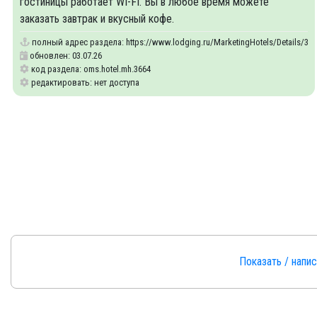
гостиницы работает WI-FI. Вы в любое время можете
заказать завтрак и вкусный кофе.
полный адрес раздела:
https://www.lodging.ru/MarketingHotels/Details/36
обновлен: 03.07.26
код раздела: oms.hotel.mh.3664
редактировать: нет доступа
Показать / напи