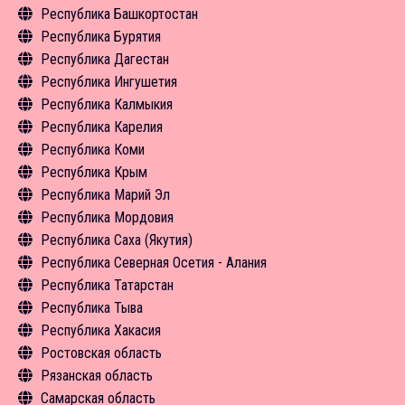
Республика Башкортостан
Средства размещения
Экскурсии
Чем заняться
Туризм в цифрах
Инфрастуктура туризма
Объекты туристского притяжения
Общая информация
Республика Бурятия
Средства размещения
Экскурсии
Чем заняться
Туризм в цифрах
Инфрастуктура туризма
Объекты туристского притяжения
Общая информация
Республика Дагестан
Новости
Средства размещения
Средства размещения
Чем заняться
Туризм в цифрах
Инфрастуктура туризма
Объекты туристского притяжения
Общая информация
Республика Ингушетия
Новости
Новости
Экскурсии
Чем заняться
Туризм в цифрах
Инфрастуктура туризма
Объекты туристского притяжения
Общая информация
Республика Калмыкия
Средства размещения
Средства размещения
Чем заняться
Экскурсии
Инфрастуктура туризма
Объекты туристского притяжения
Общая информация
Республика Карелия
Новости
Средства размещения
Средства размещения
Туризм в цифрах
Инфрастуктура туризма
Объекты туристского притяжения
Общая информация
Республика Коми
Новости
Чем заняться
Туризм в цифрах
Инфрастуктура туризма
Объекты туристского притяжения
Общая информация
Республика Крым
Средства размещения
Чем заняться
Туризм в цифрах
Инфрастуктура туризма
Объекты туристского притяжения
Общая информация
Республика Марий Эл
Новости
Средства размещения
Чем заняться
Туризм в цифрах
Инфрастуктура туризма
Объекты туристского притяжения
Общая информация
Республика Мордовия
Новости
Чем заняться
Туризм в цифрах
Туризм в цифрах
Объекты туристского притяжения
Общая информация
Республика Саха (Якутия)
Новости
Чем заняться
Чем заняться
Инфрастуктура туризма
Объекты туристского притяжения
Общая информация
Республика Северная Осетия - Алания
Экскурсии
Средства размещения
Туризм в цифрах
Инфрастуктура туризма
Объекты туристского притяжения
Общая информация
Республика Татарстан
Средства размещения
Новости
Чем заняться
Туризм в цифрах
Инфрастуктура туризма
Объекты туристского притяжения
Общая информация
Республика Тыва
Новости
Средства размещения
Чем заняться
Туризм в цифрах
Инфрастуктура туризма
Объекты туристского притяжения
Общая информация
Республика Хакасия
Новости
Средства размещения
Чем заняться
Туризм в цифрах
Инфрастуктура туризма
Объекты туристского притяжения
Общая информация
Ростовская область
Новости
Средства размещения
Чем заняться
Туризм в цифрах
Инфрастуктура туризма
Объекты туристского притяжения
Общая информация
Рязанская область
Новости
Экскурсии
Чем заняться
Туризм в цифрах
Инфрастуктура туризма
Объекты туристского притяжения
Экскурсии
Самарская область
Новости
Средства размещения
Чем заняться
Туризм в цифрах
Инфрастуктура туризма
Средства размещения
Общая информация