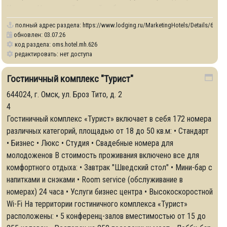
Колчака, Никольский казачий собор, театры.
полный адрес раздела:
https://www.lodging.ru/MarketingHotels/Details/626
обновлен: 03.07.26
код раздела: oms.hotel.mh.626
редактировать: нет доступа
82
Гостиничный комплекс "Турист"
644024, г. Омск, ул. Броз Тито, д. 2
4
Гостиничный комплекс «Турист» включает в себя 172 номера
различных категорий, площадью от 18 до 50 кв.м: • Стандарт
• Бизнес • Люкс • Студия • Свадебные номера для
молодоженов В стоимость проживания включено все для
комфортного отдыха: • Завтрак "Шведский стол" • Мини-бар с
напитками и снэками • Room service (обслуживание в
номерах) 24 часа • Услуги бизнес центра • Высокоскоростной
Wi-Fi На территории гостиничного комплекса «Турист»
расположены: • 5 конференц-залов вместимостью от 15 до