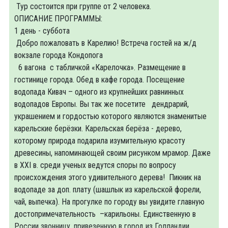
Тур состоится при группе от 2 человека.
ОПИСАНИЕ ПРОГРАММЫ:
1 день - суббота
Добро пожаловать в Карелию! Встреча гостей на ж/д
вокзале города Кондопога
6 вагона с табличкой «Карелочка». Размещение в
гостинице города. Обед в кафе города. Посещение
водопада Кивач – одного из крупнейших равнинных
водопадов Европы. Вы так же посетите дендрарий,
украшением и гордостью которого являются знаменитые
карельские берёзки. Карельская берёза - дерево,
которому природа подарила изумительную красоту
древесины, напоминающей своим рисунком мрамор. Даже
в XXI в. среди ученых ведутся споры по вопросу
происхождения этого удивительного дерева! Пикник на
водопаде за доп. плату (шашлык из карельской форели,
чай, выпечка). На прогулке по городу вы увидите главную
достопримечательность –карильоны. Единственную в
России звонницу, привезенную в город из Голландии.