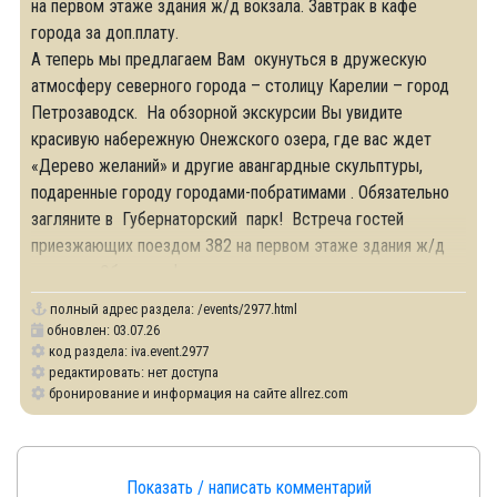
на первом этаже здания ж/д вокзала. Завтрак в кафе
города за доп.плату.
А теперь мы предлагаем Вам окунуться в дружескую
атмосферу северного города – столицу Карелии – город
Петрозаводск. На обзорной экскурсии Вы увидите
красивую набережную Онежского озера, где вас ждет
«Дерево желаний» и другие авангардные скульптуры,
подаренные городу городами-побратимами . Обязательно
загляните в Губернаторский парк! Встреча гостей
приезжающих поездом 382 на первом этаже здания ж/д
вокзала. Обед в кафе
полный адрес раздела:
/events/2977.html
обновлен: 03.07.26
код раздела: iva.event.2977
редактировать: нет доступа
бронирование и информация на сайте allrez.com
Показать / написать комментарий