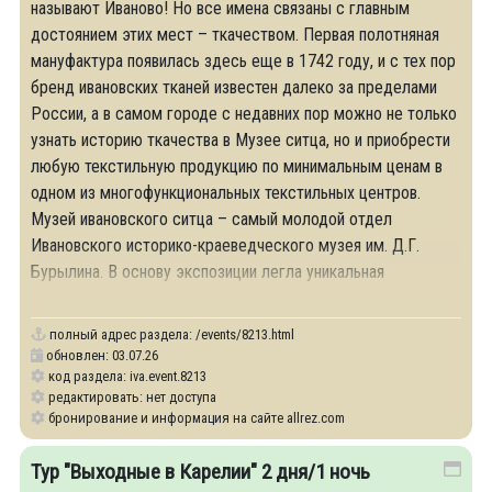
называют Иваново! Но все имена связаны с главным
достоянием этих мест – ткачеством. Первая полотняная
мануфактура появилась здесь еще в 1742 году, и с тех пор
бренд ивановских тканей известен далеко за пределами
России, а в самом городе с недавних пор можно не только
узнать историю ткачества в Музее ситца, но и приобрести
любую текстильную продукцию по минимальным ценам в
одном из многофункциональных текстильных центров.
Музей ивановского ситца – самый молодой отдел
Ивановского историко-краеведческого музея им. Д.Г.
Бурылина. В основу экспозиции легла уникальная
текстильная коллекция, насчитывающая
полный адрес раздела:
/events/8213.html
обновлен: 03.07.26
код раздела: iva.event.8213
редактировать: нет доступа
бронирование и информация на сайте allrez.com
Тур "Выходные в Карелии" 2 дня/1 ночь