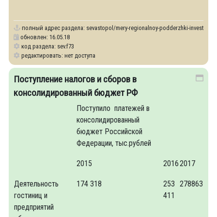
организации, осуществляющие
полный адрес раздела:
sevastopol/mery-regionalnoy-podderzhki-investorov-v
обновлен: 16.05.18
код раздела: sev.f73
редактировать: нет доступа
Поступление налогов и сборов в
консолидированный бюджет РФ
Поступило платежей в
консолидированный
бюджет Российской
Федерации, тыс.рублей
2015
2016
2017
Деятельность
174 318
253
278863
гостиниц и
411
предприятий