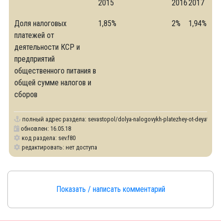
2015
2016
2017
Доля налоговых
1,85%
2%
1,94%
платежей от
деятельности КСР и
предприятий
общественного питания в
общей сумме налогов и
сборов
полный адрес раздела:
sevastopol/dolya-nalogovykh-platezhey-ot-deyatelnost
обновлен: 16.05.18
код раздела: sev.f80
редактировать: нет доступа
Показать / написать комментарий