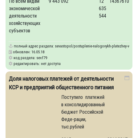
По всем видам
9 443 092
12
14367610
экономической
635
деятельности
544
хозяйствующих
субъектов
полный адрес раздела:
sevastopol/postuplenie-nalogovykh-platezhey-v-kons
обновлен: 16.05.18
код раздела: sev.f79
редактировать: нет доступа
Доля налоговых платежей от деятельности
КСР и предприятий общественного питания
Поступило платежей
в консолидированный
бюджет Российской
Феде-рации,
тыс.рублей