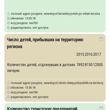
полный адрес раздела:
sevastopol/turistskiy-potok-po-vidam-turizma
обновлен: 15.05.18
код раздела: sev.f65
редактировать: нет доступа
Число детей, прибывших на территорию
региона
2015
2016
2017
Количество детей, отдохнувших в детских
7492
8150
12000
лагерях
полный адрес раздела:
sevastopol/chislo-detey-pribyvshikh-na-territoriyu-re
обновлен: 15.05.18
код раздела: sev.f66
редактировать: нет доступа
Количество туристских предприятий,