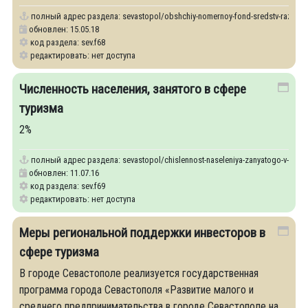
полный адрес раздела:
sevastopol/obshchiy-nomernoy-fond-sredstv-razmes
обновлен: 15.05.18
код раздела: sev.f68
редактировать: нет доступа
Численность населения, занятого в сфере
туризма
2%
полный адрес раздела:
sevastopol/chislennost-naseleniya-zanyatogo-v-sfere
обновлен: 11.07.16
код раздела: sev.f69
редактировать: нет доступа
Меры региональной поддержки инвесторов в
сфере туризма
В городе Севастополе реализуется государственная
программа города Севастополя «Развитие малого и
среднего предпринимательства в городе Севастополе на