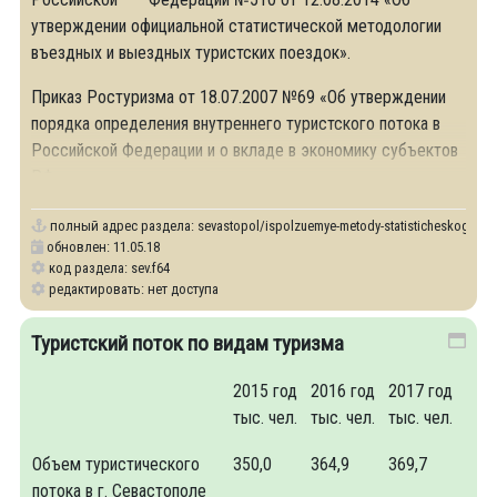
утверждении официальной статистической методологии
въездных и выездных туристских поездок».
Приказ Ростуризма от 18.07.2007 №69 «Об утверждении
порядка определения внутреннего туристского потока в
Российской Федерации и о вкладе в экономику субъектов
РФ».
полный адрес раздела:
sevastopol/ispolzuemye-metody-statisticheskogo-uch
обновлен: 11.05.18
код раздела: sev.f64
редактировать: нет доступа
Туристский поток по видам туризма
2015 год
2016 год
2017 год
тыс. чел.
тыс. чел.
тыс. чел.
Объем туристического
350,0
364,9
369,7
потока в г. Севастополе