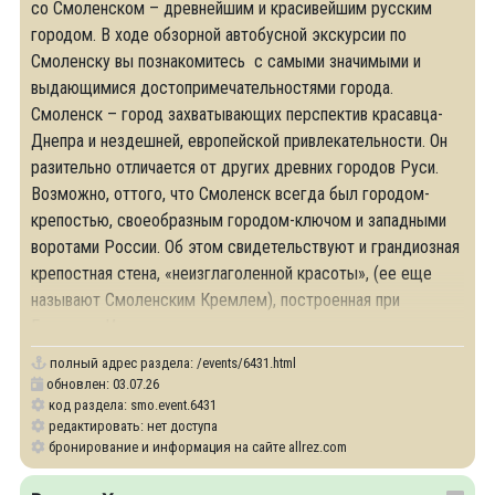
со Смоленском – древнейшим и красивейшим русским
городом. В ходе обзорной автобусной экскурсии по
Смоленску вы познакомитесь с самыми значимыми и
выдающимися достопримечательностями города.
Смоленск – город захватывающих перспектив красавца-
Днепра и нездешней, европейской привлекательности. Он
разительно отличается от других древних городов Руси.
Возможно, оттого, что Смоленск всегда был городом-
крепостью, своеобразным городом-ключом и западными
воротами России. Об этом свидетельствуют и грандиозная
крепостная стена, «неизглаголенной красоты», (ее еще
называют Смоленским Кремлем), построенная при
Годунове. И
полный адрес раздела:
/events/6431.html
обновлен: 03.07.26
код раздела: smo.event.6431
редактировать: нет доступа
бронирование и информация на сайте allrez.com