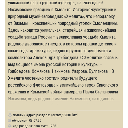
уникальный оазис русской культуры, на ежегодный
Нахимовский праздник в Хмелите. Историко-культурный и
природный музей-заповедник «Хмелита», что неподалеку
от Вязьмы – красивейший природный уголок Смоленщины.
Здесь находится уникальная, старейшая и живописнейшая
усадьба запада России – великолепная усадьба Хмелита,
родовое дворянское гнездо, в котором прошли детские и
юные годы драматурга, видного русского дипломата и
композитора Александра Грибоедова. С Хмелитой связаны
выдающиеся имена русской истории и культуры –
Грибоедова, Хомякова, Нахимова, Уварова, Булгакова… В
Хмелите частенько гостили родители будущего
российского флотоводца и величайшего героя Синопского
сражения и Крымской войны, адмирала Павла Степановича
Нахимова, ведь родовое имение Нахимовых, находилось
совсем рядом, в усадьбе Городок. Усадьба в Городке не
полный адрес раздела:
/events/12881.html
обновлен: 03.07.26
код раздела: smo.event.12881