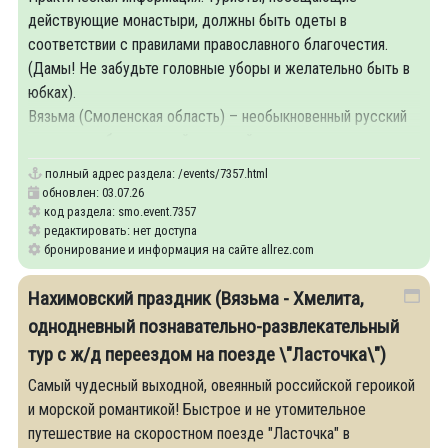
действующие монастыри, должны быть одеты в
соответствии с правилами православного благочестия.
(Дамы! Не забудьте головные уборы и желательно быть в
юбках).
Вязьма (Смоленская область) – необыкновенный русский
город с необыкновенной историей, самые трагичные
полный адрес раздела:
/events/7357.html
обновлен: 03.07.26
код раздела: smo.event.7357
редактировать: нет доступа
бронирование и информация на сайте allrez.com
Нахимовский праздник (Вязьма - Хмелита,
однодневный познавательно-развлекательный
тур с ж/д переездом на поезде \"Ласточка\")
Самый чудесный выходной, овеянный российской героикой
и морской романтикой! Быстрое и не утомительное
путешествие на скоростном поезде "Ласточка" в