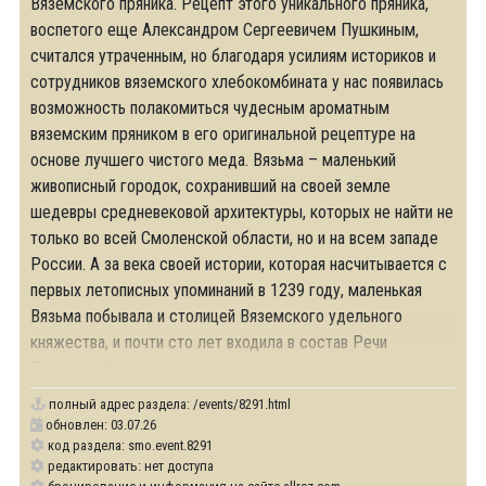
Вяземского пряника. Рецепт этого уникального пряника,
воспетого еще Александром Сергеевичем Пушкиным,
считался утраченным, но благодаря усилиям историков и
сотрудников вяземского хлебокомбината у нас появилась
возможность полакомиться чудесным ароматным
вяземским пряником в его оригинальной рецептуре на
основе лучшего чистого меда. Вязьма – маленький
живописный городок, сохранивший на своей земле
шедевры средневековой архитектуры, которых не найти не
только во всей Смоленской области, но и на всем западе
России. А за века своей истории, которая насчитывается с
первых летописных упоминаний в 1239 году, маленькая
Вязьма побывала и столицей Вяземского удельного
княжества, и почти сто лет входила в состав Речи
Посполитой, и даже
полный адрес раздела:
/events/8291.html
обновлен: 03.07.26
код раздела: smo.event.8291
редактировать: нет доступа