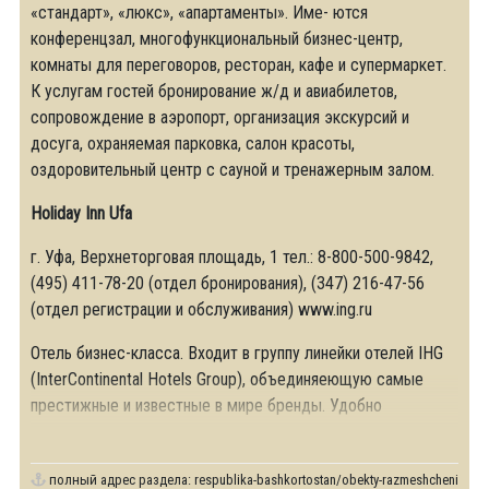
«стандарт», «люкс», «апартаменты». Име- ются
конференцзал, многофункциональный бизнес-центр,
комнаты для переговоров, ресторан, кафе и супермаркет.
К услугам гостей бронирование ж/д и авиабилетов,
сопровождение в аэропорт, организация экскурсий и
досуга, охраняемая парковка, салон красоты,
оздоровительный центр с сауной и тренажерным залом.
Holiday Inn Ufa
г. Уфа, Верхнеторговая площадь, 1 тел.: 8-800-500-9842,
(495) 411-78-20 (отдел бронирования), (347) 216-47-56
(отдел регистрации и обслуживания) www.ing.ru
Отель бизнес-класса. Входит в группу линейки отелей IHG
(InterContinental Hotels Group), объединяеющую самые
престижные и известные в мире бренды. Удобно
расположен в культурно-историческом центре города.
полный адрес раздела:
respublika-bashkortostan/obekty-razmeshcheniya