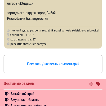
лагерь «Юлдаш»
городского округа город Сибай
Республики Башкортостан
полный адрес раздела:
respublika-bashkortostan/detskie-i-ozdorovitelnye-l
обновлен: 11.07.16
код раздела: ba.f87
редактировать: нет доступа
Показать / написать комментарий
Доступные разделы
Алтайский край
Амурская область
Общая информация
Архангельская область
Объекты туристского притяжения
Общая информация