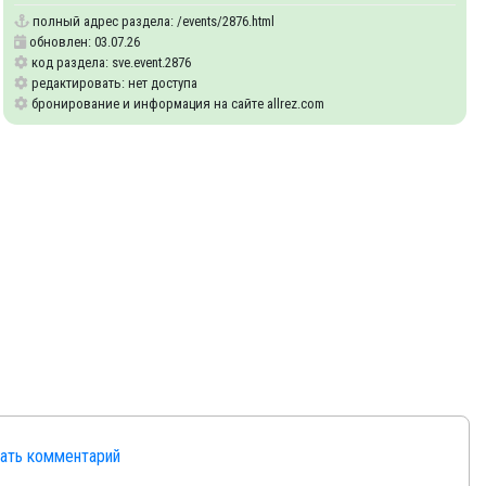
полный адрес раздела:
/events/2876.html
обновлен: 03.07.26
код раздела: sve.event.2876
редактировать: нет доступа
бронирование и информация на сайте allrez.com
сать комментарий