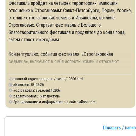
Фестиваль пройдет на четырех территориях, имеющих
отношение к Строгановым: Санкт-Петербурге, Перми, Усолье,
столице строгановских земель и Ильинском, вотчине
Строгановых. Стартует фестиваль с Большого
благотворительного фестиваля и продлится до конца года,
затем станет ежегодным.
Концептуально, события фестиваля «Строгановская
седмица», включают в себя аспекты жизни и отражают
идеологию Строгановых, среди которых:
полный адрес раздела:
/events/10206.html
обновлен: 03.07.26
код раздела: sve.event.10206
редактировать: нет доступа
бронирование и информация на сайте allrez.com
Показать / напи