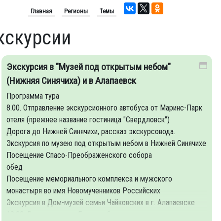
Главная
Регионы
Темы
кскурсии
Экскурсия в "Музей под открытым небом"
(Нижняя Синячиха) и в Алапаевск
Программа тура
8.00. Отправление экскурсионного автобуса от Маринс-Парк
отеля (прежнее название гостиница "Свердловск")
Дорога до Нижней Синячихи, рассказ экскурсовода.
Экскурсия по музею под открытым небом в Нижней Синячихе
Посещение Спасо-Преображенского собора
обед
Посещение мемориального комплекса и мужского
монастыря во имя Новомученников Российских
Экскурсия в Дом-музей семьи Чайковских в г. Алапаевске
19.00. Возвращение в Екатеринбург