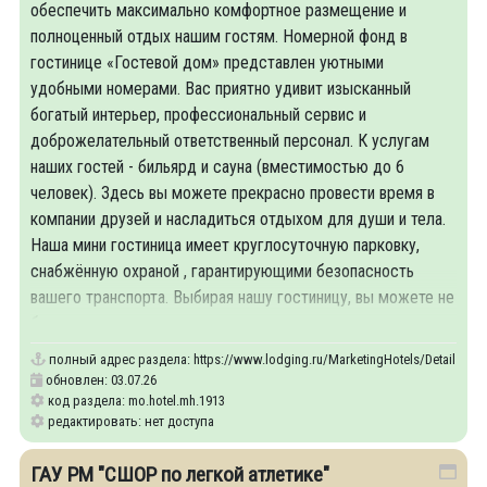
обеспечить максимально комфортное размещение и
полноценный отдых нашим гостям. Номерной фонд в
гостинице «Гостевой дом» представлен уютными
удобными номерами. Вас приятно удивит изысканный
богатый интерьер, профессиональный сервис и
доброжелательный ответственный персонал. К услугам
наших гостей - бильярд и сауна (вместимостью до 6
человек). Здесь вы можете прекрасно провести время в
компании друзей и насладиться отдыхом для души и тела.
Наша мини гостиница имеет круглосуточную парковку,
снабжённую охраной , гарантирующими безопасность
вашего транспорта. Выбирая нашу гостиницу, вы можете не
беспокоиться о сохранности своего автотранспорта.
полный адрес раздела:
https://www.lodging.ru/MarketingHotels/Details/19
обновлен: 03.07.26
код раздела: mo.hotel.mh.1913
редактировать: нет доступа
ГАУ РМ "СШОР по легкой атлетике"