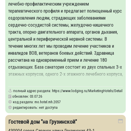
лечебно-профилактическим учреждением
терапевтического профиля и предлагает полноценный курс
оздоровления людям, страдающих заболеваниями
сердечно-сосудистой системы, желудочно-кишечного
тракта, опорно-двигательного аппарата, органов дыхания,
центральной и периферической нервной системы. В
течение многих лет мы проводим лечение участников и
инвалидов ВОВ, ветеранов боевых действий. Здравница
рассчитана на одновременный прием и лечение 180
отдыхающих. База санатория состоит из двух спальных 3-х
этажных корпусов, одного 2-х этажного лечебного корпуса,
пищеблока и нового
полный адрес раздела:
https://www.lodging.ru/MarketingHotels/Details/20
обновлен: 03.07.26
код раздела: mo.hotel.mh.2057
редактировать: нет доступа
Гостевой дом "на Грузинской"
430004 город Саранск улица Грузинская 43-1