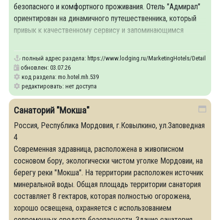
безопасного и комфортного проживания. Отель "Адмирал"
ориентирован на динамичного путешественника, который
привык к качественному сервису и запоминающимся
интерьерам.
полный адрес раздела:
https://www.lodging.ru/MarketingHotels/Details/539
обновлен: 03.07.26
код раздела: mo.hotel.mh.539
редактировать: нет доступа
Санаторий "Мокша"
Россия, Республика Мордовия, г.Ковылкино, ул.Заповедная
4
Современная здравница, расположена в живописном
сосновом бору, экологически чистом уголке Мордовии, на
берегу реки "Мокша". На территории расположен источник
минеральной воды. Общая площадь территории санатория
составляет 8 гектаров, которая полностью огорожена,
хорошо освещена, охраняется с использованием
современных средств безопасности. Здание санатория