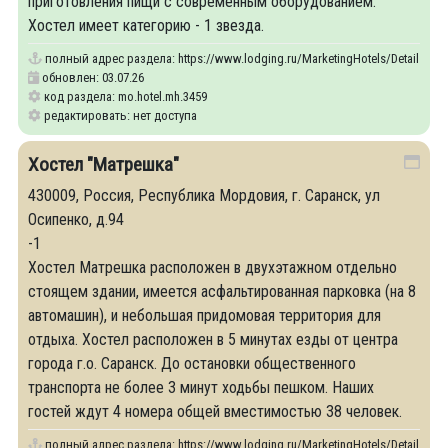
приготовления пищи с современным оборудованием.
Хостел имеет категорию - 1 звезда.
полный адрес раздела:
https://www.lodging.ru/MarketingHotels/Details/34
обновлен: 03.07.26
код раздела: mo.hotel.mh.3459
редактировать: нет доступа
Хостел "Матрешка"
430009, Россия, Республика Мордовия, г. Саранск, ул
Осипенко, д.94
-1
Хостел Матрешка расположен в двухэтажном отдельно
стоящем здании, имеется асфальтированная парковка (на 8
автомашин), и небольшая придомовая территория для
отдыха. Хостел расположен в 5 минутах езды от центра
города г.о. Саранск. До остановки общественного
транспорта не более 3 минут ходьбы пешком. Наших
гостей ждут 4 номера общей вместимостью 38 человек.
полный адрес раздела:
https://www.lodging.ru/MarketingHotels/Details/35