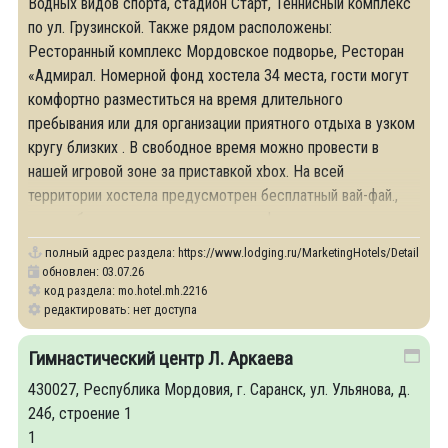
Водных видов спорта, стадион Старт, Теннисный комплекс
по ул. Грузинской. Также рядом расположены:
Ресторанный комплекс Мордовское подворье, Ресторан
«Адмирал. Номерной фонд хостела 34 места, гости могут
комфортно разместиться на время длительного
пребывания или для организации приятного отдыха в узком
кругу близких . В свободное время можно провести в
нашей игровой зоне за приставкой xbox. На всей
территории хостела предусмотрен бесплатный вай-фай.,
так же бесплатно угощаем чаем, кофе, печеньками.
полный адрес раздела:
https://www.lodging.ru/MarketingHotels/Details/22
обновлен: 03.07.26
код раздела: mo.hotel.mh.2216
редактировать: нет доступа
Гимнастический центр Л. Аркаева
430027, Республика Мордовия, г. Саранск, ул. Ульянова, д.
24б, строение 1
1