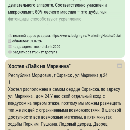
двигательного аппарата. Соответственно уникален и
микроклимат: 80% лесного массива – это дубы, чьи
фитонциды способствуют укреплению
сердечнососудистой системы нашего организма.
полный адрес раздела:
https://www.lodging.ru/MarketingHotels/Details/22
обновлен: 03.07.26
код раздела: mo.hotel.mh.2200
редактировать: нет доступа
Хостел «Лайк на Маринина"
Республика Мордовия , г.Саранск , ул.Маринина д.24
1
Хостел расположена в самом сердце Саранска, по адресу
ул. Маринина , дом 24.У нас свой отдельный вход с
пандусом на первом этаже, поэтому мы можем размещать
так же людей с ограниченными возможностями. В шаговой
доступности все возможные магазины, в пяти минутах
ходьбы Парк им. Пушкина, Ледовый дворец, Дворец