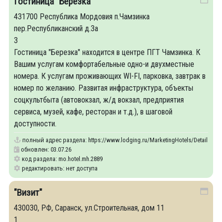
Гостиница "Березка"
431700 Республика Мордовия п.Чамзинка
пер.Республиканский д.3а
3
Гостиница "Березка" находится в центре ПГТ Чамзинка. К
Вашим услугам комфортабельные одно-и двухместные
номера. К услугам проживающих WI-FI, парковка, завтрак в
номер по желанию. Развитая инфраструктура, объекты
соцкультбыта (автовокзал, ж/д вокзал, предприятия
сервиса, музей, кафе, ресторан и т.д.), в шаговой
доступности.
полный адрес раздела:
https://www.lodging.ru/MarketingHotels/Details/28
обновлен: 03.07.26
код раздела: mo.hotel.mh.2889
редактировать: нет доступа
"Визит"
430030, РФ, Саранск, ул.Строительная, дом 11
1