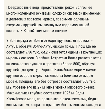
Поверхностные воды представлены рекой Волгой, ее
многочисленными рукавами, сложной системой пойменных
и дельтовых протоков, ериков, пресными, солеными
озерами и крупнейшим замкнутым водоемом нашей
планеты – Каспийским морем-озером.
У Волгограда от Волги отходит крупнейшая протока –
Ахтуба, образуя Волго-Ахтубинскую пойму. Площадь ее
составляет 7,56 тыс. км.2 и считается одним из крупнейших
мировых оазисов. В районе Астрахани Волга разветвляется
на множество рукавов и протоков (более 800), образуя
крупнейшую дельту в Европе. Каспийское море – самое
крупное озеро в мире, названное за большие размеры
морем. Площадь его без островов составляет 368 тыс.
м.2. уровень его на 27 м. ниже уровня Мирового океана.
Максимальная глубина составляет 1025 м. Воды
Каспийского моря, по сравнению с океаническими, бедны
ионами натрия, хлора, но при этом богаты ионами кальция и