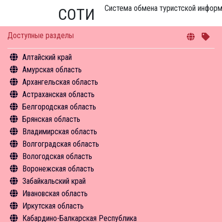
Система обмена туристской инфор
СОТИ
Доступные разделы
Алтайский край
Амурская область
Общая информация
Архангельская область
Объекты туристского притяжения
Общая информация
Астраханская область
Инфрастуктура туризма
Объекты туристского притяжения
Общая информация
Белгородская область
Туризм в цифрах
Инфрастуктура туризма
Объекты туристского притяжения
Общая информация
Брянская область
Чем заняться
Туризм в цифрах
Инфрастуктура туризма
Объекты туристского притяжения
Общая информация
Владимирская область
Средства размещения
Чем заняться
Туризм в цифрах
Инфрастуктура туризма
Объекты туристского притяжения
Общая информация
Волгоградская область
Новости
Средства размещения
Чем заняться
Туризм в цифрах
Инфрастуктура туризма
Объекты туристского притяжения
Общая информация
Вологодская область
Новости
Экскурсии
Чем заняться
Туризм в цифрах
Инфрастуктура туризма
Объекты туристского притяжения
Общая информация
Воронежская область
Средства размещения
Экскурсии
Чем заняться
Туризм в цифрах
Инфрастуктура туризма
Объекты туристского притяжения
Общая информация
Забайкальский край
Новости
Средства размещения
Средства размещения
Чем заняться
Туризм в цифрах
Инфрастуктура туризма
Объекты туристского притяжения
Общая информация
Ивановская область
Новости
Новости
Средства размещения
Чем заняться
Туризм в цифрах
Инфрастуктура туризма
Объекты туристского притяжения
Общая информация
Иркутская область
Экскурсии
Чем заняться
Туризм в цифрах
Инфрастуктура туризма
Объекты туристского притяжения
Общая информация
Кабардино-Балкарская Республика
Средства размещения
Экскурсии
Чем заняться
Туризм в цифрах
Инфрастуктура туризма
Объекты туристского притяжения
Общая информация