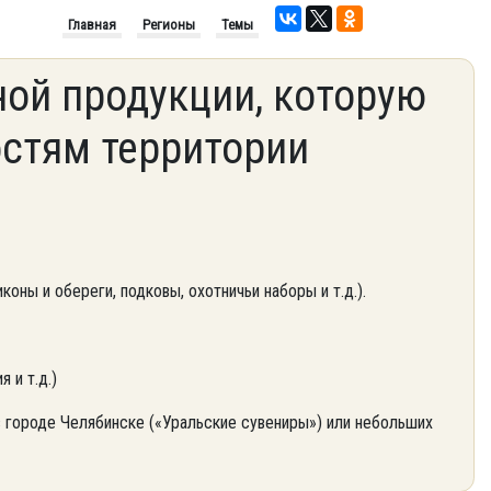
Главная
Регионы
Темы
ой продукции, которую
стям территории
коны и обереги, подковы, охотничьи наборы и т.д.).
 и т.д.)
 городе Челябинске («Уральские сувениры») или небольших