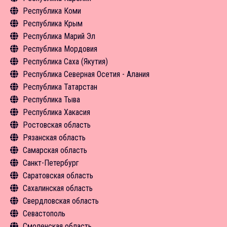
Республика Коми
Новости
Чем заняться
Туризм в цифрах
Инфрастуктура туризма
Объекты туристского притяжения
Общая информация
Республика Крым
Средства размещения
Чем заняться
Туризм в цифрах
Инфрастуктура туризма
Объекты туристского притяжения
Общая информация
Республика Марий Эл
Новости
Средства размещения
Чем заняться
Туризм в цифрах
Инфрастуктура туризма
Объекты туристского притяжения
Общая информация
Республика Мордовия
Новости
Чем заняться
Туризм в цифрах
Туризм в цифрах
Объекты туристского притяжения
Общая информация
Республика Саха (Якутия)
Новости
Чем заняться
Чем заняться
Инфрастуктура туризма
Объекты туристского притяжения
Общая информация
Республика Северная Осетия - Алания
Экскурсии
Средства размещения
Туризм в цифрах
Инфрастуктура туризма
Объекты туристского притяжения
Общая информация
Республика Татарстан
Средства размещения
Новости
Чем заняться
Туризм в цифрах
Инфрастуктура туризма
Объекты туристского притяжения
Общая информация
Республика Тыва
Новости
Средства размещения
Чем заняться
Туризм в цифрах
Инфрастуктура туризма
Объекты туристского притяжения
Общая информация
Республика Хакасия
Новости
Средства размещения
Чем заняться
Туризм в цифрах
Инфрастуктура туризма
Объекты туристского притяжения
Общая информация
Ростовская область
Новости
Средства размещения
Чем заняться
Туризм в цифрах
Инфрастуктура туризма
Объекты туристского притяжения
Общая информация
Рязанская область
Новости
Экскурсии
Чем заняться
Туризм в цифрах
Инфрастуктура туризма
Объекты туристского притяжения
Экскурсии
Самарская область
Новости
Средства размещения
Чем заняться
Туризм в цифрах
Инфрастуктура туризма
Средства размещения
Общая информация
Санкт-Петербург
Экскурсии
Чем заняться
Туризм в цифрах
Новости
Объекты туристского притяжения
Общая информация
Саратовская область
Средства размещения
Средства размещения
Чем заняться
Инфрастуктура туризма
Объекты туристского притяжения
Общая информация
Сахалинская область
Новости
Новости
Средства размещения
Туризм в цифрах
Инфрастуктура туризма
Объекты туристского притяжения
Общая информация
Свердловская область
Новости
Чем заняться
Туризм в цифрах
Инфрастуктура туризма
Объекты туристского притяжения
Общая информация
Севастополь
Экскурсии
Чем заняться
Туризм в цифрах
Инфрастуктура туризма
Инфрастуктура туризма
Общая информация
Смоленская область
Средства размещения
Экскурсии
Чем заняться
Туризм в цифрах
Чем заняться
Объекты туристского притяжения
Общая информация