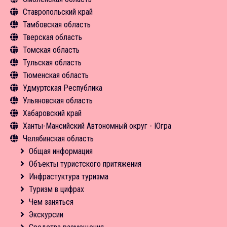
Ставропольский край
Новости
Средства размещения
Экскурсии
Чем заняться
Средства размещения
Инфрастуктура туризма
Объекты туристского притяжения
Общая информация
Тамбовская область
Новости
Средства размещения
Средства размещения
Новости
Туризм в цифрах
Инфрастуктура туризма
Объекты туристского притяжения
Общая информация
Тверская область
Новости
Новости
Чем заняться
Туризм в цифрах
Инфрастуктура туризма
Объекты туристского притяжения
Общая информация
Томская область
Экскурсии
Чем заняться
Туризм в цифрах
Инфрастуктура туризма
Объекты туристского притяжения
Общая информация
Тульская область
Средства размещения
Средства размещения
Чем заняться
Туризм в цифрах
Инфрастуктура туризма
Объекты туристского притяжения
Общая информация
Тюменская область
Новости
Новости
Экскурсии
Чем заняться
Туризм в цифрах
Инфрастуктура туризма
Объекты туристского притяжения
Общая информация
Удмуртская Республика
Средства размещения
Средства размещения
Чем заняться
Туризм в цифрах
Инфрастуктура туризма
Объекты туристского притяжения
Общая информация
Ульяновская область
Новости
Новости
Экскурсии
Чем заняться
Туризм в цифрах
Инфрастуктура туризма
Объекты туристского притяжения
Общая информация
Хабаровский край
Новости
Экскурсии
Чем заняться
Туризм в цифрах
Инфрастуктура туризма
Объекты туристского притяжения
Общая информация
Ханты-Мансийский Автономный округ - Югра
Средства размещения
Средства размещения
Чем заняться
Туризм в цифрах
Инфрастуктура туризма
Объекты туристского притяжения
Общая информация
Челябинская область
Новости
Новости
Экскурсии
Чем заняться
Туризм в цифрах
Инфрастуктура туризма
Объекты туристского притяжения
Общая информация
Средства размещения
Средства размещения
Чем заняться
Чем заняться
Инфрастуктура туризма
Объекты туристского притяжения
Общая информация
Новости
Экскурсии
Средства размещения
Туризм в цифрах
Инфрастуктура туризма
Объекты туристского притяжения
Средства размещения
Чем заняться
Туризм в цифрах
Инфрастуктура туризма
Новости
Средства размещения
Чем заняться
Туризм в цифрах
Новости
Средства размещения
Чем заняться
Новости
Экскурсии