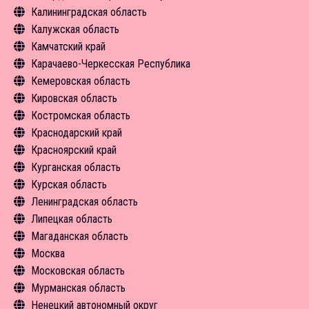
Калининградская область
Новости
Средства размещения
Экскурсии
Чем заняться
Туризм в цифрах
Инфрастуктура туризма
Объекты туристского притяжения
Общая информация
Калужская область
Новости
Средства размещения
Экскурсии
Чем заняться
Чем заняться
Инфрастуктура туризма
Объекты туристского притяжения
Общая информация
Камчатский край
Новости
Средства размещения
Средства размещения
Экскурсии
Туризм в цифрах
Инфрастуктура туризма
Объекты туристского притяжения
Общая информация
Карачаево-Черкесская Республика
Новости
Новости
Средства размещения
Чем заняться
Туризм в цифрах
Инфрастуктура туризма
Объекты туристского притяжения
Общая информация
Кемеровская область
Новости
Средства размещения
Чем заняться
Туризм в цифрах
Инфрастуктура туризма
Объекты туристского притяжения
Общая информация
Кировская область
Новости
Средства размещения
Чем заняться
Туризм в цифрах
Инфрастуктура туризма
Объекты туристского притяжения
Общая информация
Костромская область
Новости
Экскурсии
Чем заняться
Чем заняться
Инфрастуктура туризма
Объекты туристского притяжения
Общая информация
Краснодарский край
Средства размещения
Экскурсии
Новости
Туризм в цифрах
Инфрастуктура туризма
Объекты туристского притяжения
Общая информация
Красноярский край
Новости
Средства размещения
Чем заняться
Туризм в цифрах
Инфрастуктура туризма
Объекты туристского притяжения
Общая информация
Курганская область
Средства размещения
Чем заняться
Туризм в цифрах
Инфрастуктура туризма
Объекты туристского притяжения
Общая информация
Курская область
Средства размещения
Чем заняться
Туризм в цифрах
Инфрастуктура туризма
Объекты туристского притяжения
Общая информация
Ленинградская область
Средства размещения
Чем заняться
Туризм в цифрах
Инфрастуктура туризма
Объекты туристского притяжения
Общая информация
Липецкая область
Экскурсии
Чем заняться
Туризм в цифрах
Инфрастуктура туризма
Объекты туристского притяжения
Общая информация
Магаданская область
Новости
Средства размещения
Чем заняться
Туризм в цифрах
Инфрастуктура туризма
Объекты туристского притяжения
Общая информация
Москва
Новости
Средства размещения
Чем заняться
Туризм в цифрах
Инфрастуктура туризма
Объекты туристского притяжения
Общая информация
Московская область
Новости
Средства размещения
Чем заняться
Туризм в цифрах
Инфрастуктура туризма
Чем заняться
Общая информация
Мурманская область
Новости
Экскурсии
Чем заняться
Туризм в цифрах
Средства размещения
Объекты туристского притяжения
Общая информация
Ненецкий автономный округ
Средства размещения
Экскурсии
Чем заняться
Новости
Туризм в цифрах
Объекты туристского притяжения
Общая информация