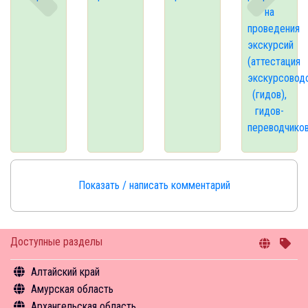
на
проведения
экскурсий
(аттестация
экскурсовод
(гидов),
гидов-
переводчиков
Показать / написать комментарий
Доступные разделы
Алтайский край
Амурская область
Общая информация
Архангельская область
Объекты туристского притяжения
Общая информация