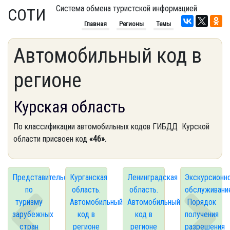
Система обмена туристской информацией
СОТИ
Главная
Регионы
Темы
Автомобильный код в
регионе
Курская область
По классификации автомобильных кодов ГИБДД Курской
области присвоен код
«46».
Представительства
Курганская
Ленинградская
Экскурсионн
по
область.
область.
обслуживани
туризму
Автомобильный
Автомобильный
Порядок
зарубежных
код в
код в
получения
стран
регионе
регионе
разрешения