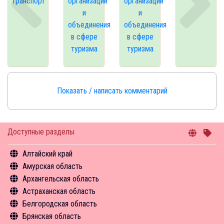
транспорт
организации
организации
и
и
объединения
объединения
в сфере
в сфере
туризма
туризма
Показать / написать комментарий
Доступные разделы
Алтайский край
Амурская область
Общая информация
Архангельская область
Объекты туристского притяжения
Общая информация
Астраханская область
Инфрастуктура туризма
Объекты туристского притяжения
Общая информация
Белгородская область
Туризм в цифрах
Инфрастуктура туризма
Объекты туристского притяжения
Общая информация
Брянская область
Чем заняться
Туризм в цифрах
Инфрастуктура туризма
Объекты туристского притяжения
Общая информация