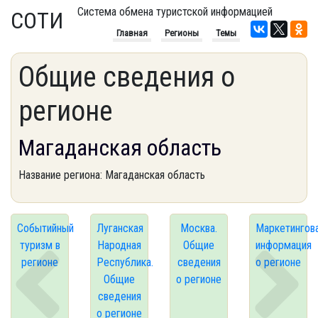
Система обмена туристской информацией
СОТИ
Главная
Регионы
Темы
Общие сведения о
регионе
Магаданская область
Название региона: Магаданская область
Событийный
Луганская
Москва.
Маркетингов
туризм в
Народная
Общие
информация
регионе
Республика.
сведения
о регионе
Общие
о регионе
сведения
о регионе