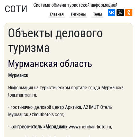
Система обмена туристской информацией
СОТИ
Главная
Регионы
Темы
Объекты делового
туризма
Мурманская область
Мурманск
Информация на туристическом портале горда Мурманска
tour.murman.ru:
- гостинично-деловой центр Арктика, AZIMUT Отель
Мурманск azimuthotels.com;
- к
онгресс-отель «Меридиан»
www.meridian-hotel.ru;