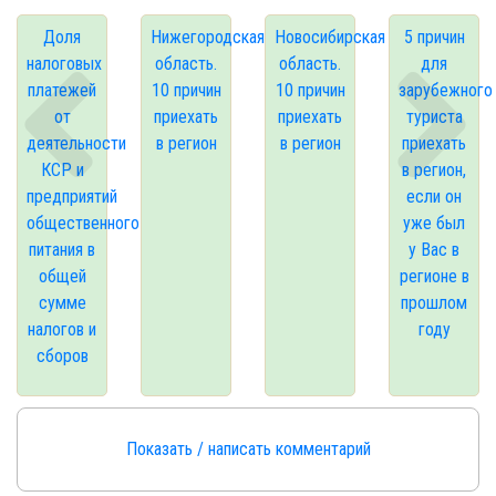
Доля
Нижегородская
Новосибирская
5 причин
налоговых
область.
область.
для
платежей
10 причин
10 причин
зарубежного
от
приехать
приехать
туриста
деятельности
в регион
в регион
приехать
КСР и
в регион,
предприятий
если он
общественного
уже был
питания в
у Вас в
общей
регионе в
сумме
прошлом
налогов и
году
сборов
Показать / написать комментарий