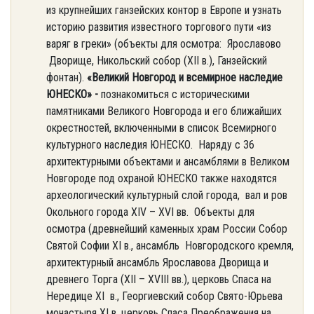
из крупнейших ганзейских контор в Европе и узнать
историю развития известного торгового пути «из
варяг в греки» (объекты для осмотра: Ярославово
Дворище, Никольский собор (XII в.), Ганзейский
фонтан).
«Великий Новгород и всемирное наследие
ЮНЕСКО» -
познакомиться с историческими
памятниками Великого Новгорода и его ближайших
окрестностей, включенными в список Всемирного
культурного наследия ЮНЕСКО. Наряду с 36
архитектурными объектами и ансамблями в Великом
Новгороде под охраной ЮНЕСКО также находятся
археологический культурный слой города, вал и ров
Окольного города XIV – XVI вв. Объекты для
осмотра (древнейший каменных храм России Собор
Святой Софии XI в., ансамбль Новгородского кремля,
архитектурный ансамбль Ярославова Дворища и
древнего Торга (XII – XVIII вв.), церковь Спаса на
Нередице XI в., Георгиевский собор Свято-Юрьева
монастыря XI в, церковь Спаса Преображения на