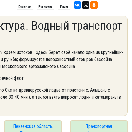
Главная
Регионы
Темы
ктура. Водный транспорт
ь краем истоков - здесь берет своё начало одна из крупнейших
к и ручьёв; формируется поверхностный сток рек бассейна
 Московского артезианского бассейна.
речной флот.
по Оке на древнерусской ладье от пристани с. Альшань с
оло 30-40 мин.), а так же взять напрокат
лодки и катамараны в
Пензенская область.
Транспортная