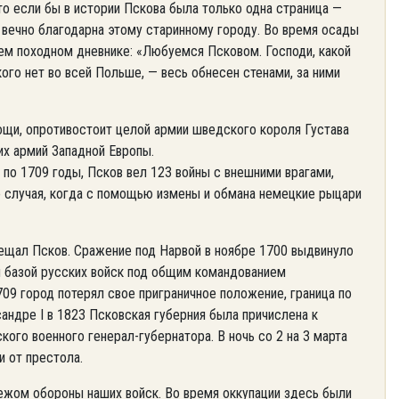
то если бы в истории Пскова была только одна страница —
ь вечно благодарна этому старинному городу. Во время осады
оем походном дневнике: «Любуемся Псковом. Господи, какой
кого нет во всей Польше, — весь обнесен стенами, за ними
ощи, опротивостоит целой армии шведского короля Густава
их армий Западной Европы.
по 1709 годы, Псков вел 123 войны с внешними врагами,
о случая, когда с помощью измены и обмана немецкие рыцари
сещал Псков. Сражение под Нарвой в ноябре 1700 выдвинуло
ся базой русских войск под общим командованием
09 город потерял свое приграничное положение, граница по
андре I в 1823 Псковская губерния была причислена к
ого военного генерал-губернатора. В ночь со 2 на 3 марта
и от престола.
ежом обороны наших войск. Во время оккупации здесь были