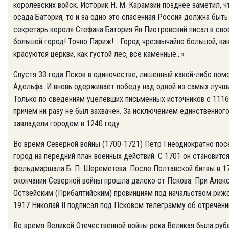
королевских войск. Историк Н. М. Карамзин позднее заметил, ч
осада Батория, то и за одно это спасенная Россия должна быт
секретарь короля Стефана Батория Ян Пиотровский писал в св
большой город! Точно Париж!... Город чрезвычайно большой, ка
красуются церкви, как густой лес, все каменные...»
Спустя 33 года Псков в одиночестве, лишенный какой-либо пом
Адольфа. И вновь одерживает победу над одной из самых лучш
Только по сведениям уцелевших письменных источников с 1116 
причем ни разу не был захвачен. За исключением единственног
завладели городом в 1240 году.
Во время Северной войны (1700-1721) Петр I неоднократно по
город на передний план военных действий. С 1701 он становит
фельдмаршала Б. П. Шереметева. После Полтавской битвы в 17
окончании Северной войны прошла далеко от Пскова. При Алекс
Остзейским (Прибалтийским) провинциям под начальством рижск
1917 Николай II подписал под Псковом телеграмму об отречени
Во время Великой Отечественной войны река Великая была руб