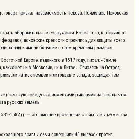
договора признал независимость Пскова. Появилась Псковская
строить оборонительные сооружения. Более того, в отличие от
 феодалов, псковские крепости строились для защиты всего
огочисленны и имели большие по тем временам размеры.
Восточной Европе, изданного в 1517 году, писал: «Земля
каких нет ни в Московии, ни в Литве». Опираясь на Остров,
ерживали натиск немцев и литовцев с запада, защищая тем
листательную победу над немецкими рыцарями на апрельском
ата русских земель.
1581-1582 гг. — это высшее проявление стойкости и мужества
осходящего врага и сами совершили 46 вылазок против