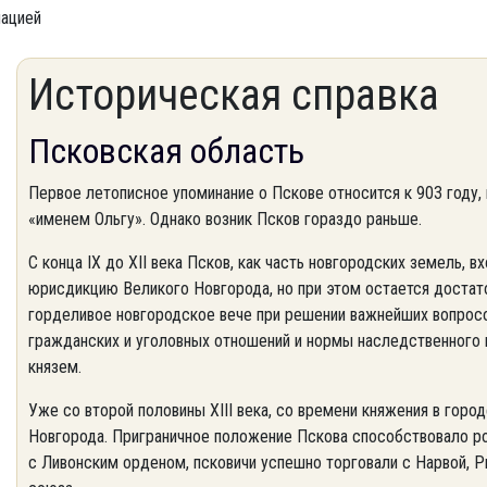
мацией
Историческая справка
Псковская область
Первое летописное упоминание о Пскове относится к 903 году,
«именем Ольгу». Однако возник Псков гораздо раньше.
С конца IX до XII века Псков, как часть новгородских земель, в
юрисдикцию Великого Новгорода, но при этом остается доста
горделивое новгородское вече при решении важнейших вопросо
гражданских и уголовных отношений и нормы наследственного 
князем.
Уже со второй половины XIII века, со времени княжения в гор
Новгорода. Приграничное положение Пскова способствовало ро
с Ливонским орденом, псковичи успешно торговали с Нарвой, Р