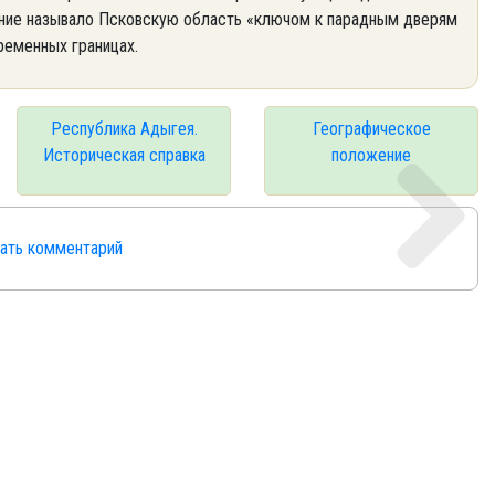
ние называло Псковскую область «ключом к парадным дверям
ременных границах.
Республика Адыгея.
Географическое
Историческая справка
положение
сать комментарий