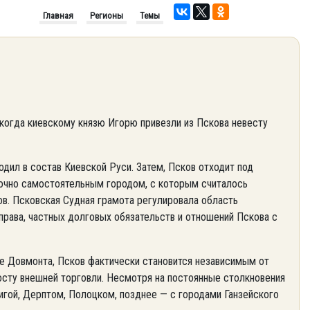
Главная
Регионы
Темы
 когда киевскому князю Игорю привезли из Пскова невесту
ходил в состав Киевской Руси. Затем, Псков отходит под
точно самостоятельным городом, с которым считалось
в. Псковская Судная грамота регулировала область
права, частных долговых обязательств и отношений Пскова с
оде Довмонта, Псков фактически становится независимым от
сту внешней торговли. Несмотря на постоянные столкновения
игой, Дерптом, Полоцком, позднее — с городами Ганзейского