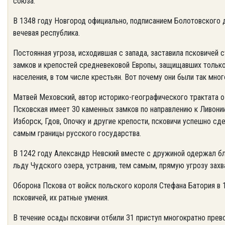
союза.
В 1348 году Новгород официально, подписанием Болотовского 
вечевая республика.
Постоянная угроза, исходившая с запада, заставила псковичей 
замков и крепостей средневековой Европы, защищавших только
населения, в том числе крестьян. Вот почему они были так мн
Матвей Меховский, автор историко-географического трактата о 
Псковская имеет 30 каменных замков по направлению к Ливонии, 
Изборск, Гдов, Опочку и другие крепости, псковичи успешно сд
самым границы русского государства.
В 1242 году Александр Невский вместе с дружиной одержал б
льду Чудского озера, устранив, тем самым, прямую угрозу захв
Оборона Пскова от войск польского короля Стефана Батория в 
псковичей, их ратные умения.
В течение осады псковичи отбили 31 приступ многократно прев