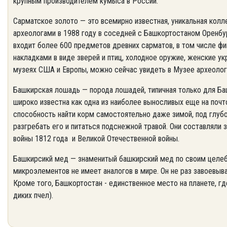
крупным производителем кумыса в России.
Сарматское золото — это всемирно известная, уникальная колл
археологами в 1988 году в соседней с Башкортостаном Оренбургс
входит более 600 предметов древних сарматов, в том числе ф
накладками в виде зверей и птиц, холодное оружие, женские у
музеях США и Европы, можно сейчас увидеть в Музее археологи
Башкирская лошадь — порода лошадей, типичная только для Ба
широко известна как одна из наиболее выносливых еще на почт
способность найти корм самостоятельно даже зимой, под глу
разгребать его и питаться подснежной травой. Они составляли
войны 1812 года и Великой Отечественной войны.
Башкирсикй мед — знаменитый башкирский мед по своим целеб
микроэлементов не имеет аналогов в мире. Он не раз завоевы
Кроме того, Башкортостан - единственное место на планете, г
диких пчел).