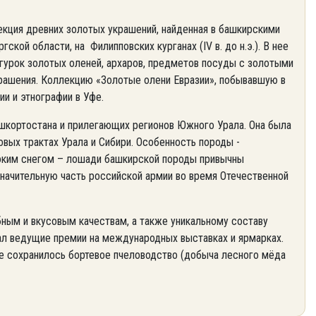
екция древних золотых украшений, найденная в башкирскими
кой области, на Филипповских курганах (IV в. до н.э.). В нее
игурок золотых оленей, архаров, предметов посуды с золотыми
крашения. Коллекцию «Золотые олени Евразии», побывавшую в
и и этнографии в Уфе.
шкортостана и прилегающих регионов Южного Урала. Она была
овых трактах Урала и Сибири. Особенность породы -
боким снегом – лошади башкирской породы привычны
 значительную часть российской армии во время Отечественной
ным и вкусовым качествам, а также уникальному составу
вал ведущие премии на международных выставках и ярмарках.
де сохранилось бортевое пчеловодство (добыча лесного мёда