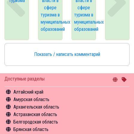
туризма
власти в
власти в
сфере
сфере
туризма в
туризма в
муниципальных
муниципальных
образований
образований
Показать / написать комментарий
Доступные разделы
Алтайский край
Амурская область
Общая информация
Архангельская область
Объекты туристского притяжения
Общая информация
Астраханская область
Инфрастуктура туризма
Объекты туристского притяжения
Общая информация
Белгородская область
Туризм в цифрах
Инфрастуктура туризма
Объекты туристского притяжения
Общая информация
Брянская область
Чем заняться
Туризм в цифрах
Инфрастуктура туризма
Объекты туристского притяжения
Общая информация