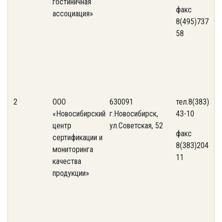
гостиничная
факс
ассоциация»
8(495)737-70-
58
2
ООО
630091
тел.8(383)204
«Новосибирский
г.Новосибирск,
43-10
центр
ул.Советская, 52
факс
сертификации и
8(383)204-43-
мониторинга
11
качества
продукции»