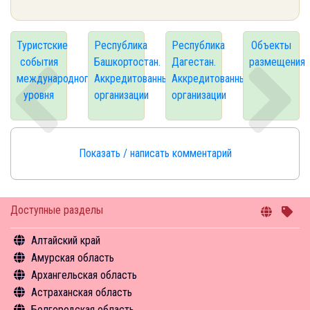
Туристские
Республика
Республика
Объекты
события
Башкортостан.
Дагестан.
размещения
международного
Аккредитованные
Аккредитованные
уровня
организации
организации
Показать / написать комментарий
Доступные разделы
Алтайский край
Амурская область
Общая информация
Архангельская область
Объекты туристского притяжения
Общая информация
Астраханская область
Инфрастуктура туризма
Объекты туристского притяжения
Общая информация
Белгородская область
Туризм в цифрах
Инфрастуктура туризма
Объекты туристского притяжения
Общая информация