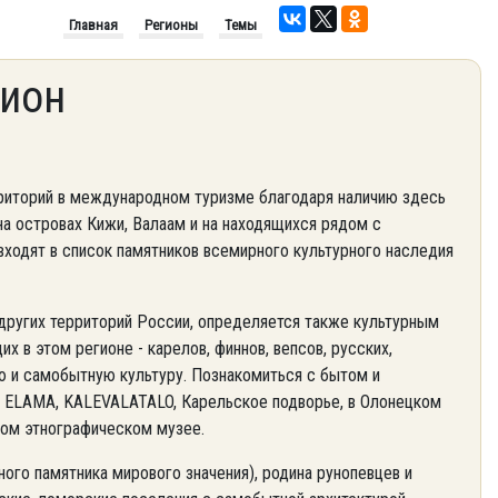
Главная
Регионы
Темы
гион
рриторий в международном туризме благодаря наличию здесь
на островах Кижи, Валаам и на находящихся рядом с
входят в список памятников всемирного культурного наследия
других территорий России, определяется также культурным
 в этом регионе - карелов, финнов, вепсов, русских,
ю и самобытную культуру. Познакомиться с бытом и
х ELAMA, KALEVALATALO, Карельское подворье, в Олонецком
ом этнографическом музее.
ного памятника мирового значения), родина рунопевцев и