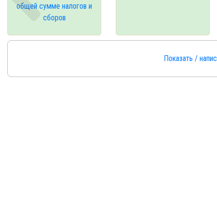
общей сумме налогов и
сборов
Показать / напи