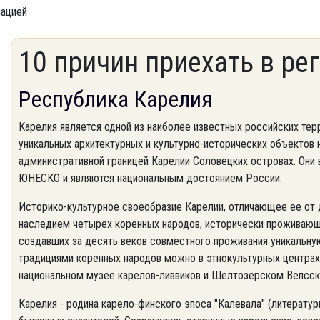
мацией
10 причин приехать в ре
Республика Карелия
Карелия является одной из наиболее известных российских те
уникальных архитектурных и культурно-исторических объектов 
административной границей Карелии Соловецких островах. Они 
ЮНЕСКО и являются национальным достоянием России.
Историко-культурное своеобразие Карелии, отличающее ее от 
наследием четырех коренных народов, исторически проживающих
создавших за десять веков совместного проживания уникальну
традициями коренных народов можно в этнокультурных центра
национальном музее карелов-ливвиков и Шелтозерском Вепсск
Карелия - родина карело-финского эпоса "Калевала" (литератур