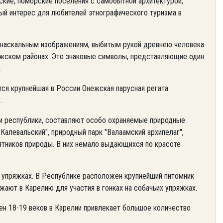
ские, поморские поселения с самобытной архитектурой,
ый интерес для любителей этнографического туризма в
 наскальным изображениям, выбитым рукой древнею человека.
жском районах. Это знаковые символы, представляющие один
.
тся крупнейшая в России Онежская парусная регата
.
ди республики, составляют особо охраняемые природные
"Калевальский", природный парк "Валаамский архипелаг",
мятников природы. В них немало выдающихся по красоте
х упряжках. В Республике расположен крупнейший питомник
ают в Карелию для участия в гонках на собачьих упряжках.
вен 18-19 веков в Карелии привлекает большое количество