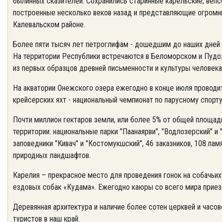
былинных сказителей. Сохранились старинные карельские, вепс
построенные несколько веков назад и представляющие огромн
Калевальском районе.
Более пяти тысяч лет петроглифам - дошедшим до наших дней
На территории Республики встречаются в Беломорском и Пудо
из первых образцов древней письменности и культуры человека
На акватории Онежского озера ежегодно в конце июля проводи
крейсерских яхт - национальный чемпионат по парусному спорту
Почти миллион гектаров земли, или более 5% от общей площа
территории: национальные парки "Паанаярви", "Водлозерский" и 
заповедники "Кивач" и "Костомукшский", 46 заказников, 108 па
природных ландшафтов.
Карелия – прекрасное место для проведения гонок на собачьи
ездовых собак «Кудама». Ежегодно каюры со всего мира приезж
Деревянная архитектура и наличие более сотен церквей и часо
туристов в наш край.