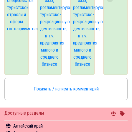
специалистов
база,
база,
туристской
регламентирующая
регламентирующая
отрасли и
туристско-
туристско-
сферы
рекреационную
рекреационную
гостеприимства
деятельность,
деятельность,
в т.ч.
в т.ч.
предприятия
предприятия
малого и
малого и
среднего
среднего
бизнеса
бизнеса
Показать / написать комментарий
Доступные разделы
Алтайский край