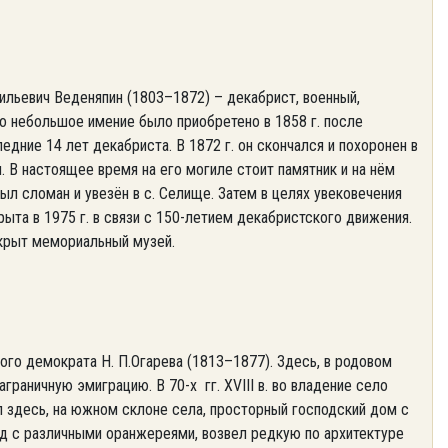
ьевич Веденяпин (1803–1872) – декабрист, военный,
то небольшое имение было приобретено в 1858 г. после
дние 14 лет декабриста. В 1872 г. он скончался и похоронен в
В настоящее время на его могиле стоит памятник и на нём
ыл сломан и увезён в с. Селище. Затем в целях увековечения
ыта в 1975 г. в связи с 150-летием декабристского движения.
ткрыт мемориальный музей.
 демократа Н. П.Огарева (1813–1877). Здесь, в родовом
аграничную эмиграцию. В 70-х гг. XVIII в. во владение село
ил здесь, на южном склоне села, просторный господский дом с
 с различными оранжереями, возвел редкую по архитектуре