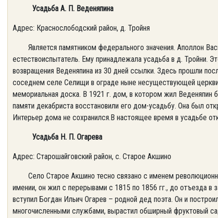
Усадьба А. П. Веденяпина
Адрес: Краснослободский район, д. Тройня
Является памятником федерального значения. Аполлон Васил
естествоиспытатель. Ему принадлежала усадьба в д. Тройни. Э
возвращения Веденяпина из 30 дней ссылки. Здесь прошли после
соседнем селе Cелищи в ограде ныне несуществующей церкви. 
мемориальная доска. В 1921 г. дом, в котором жил Веденяпин б
памяти декабриста восстановили его дом-усадьбу. Она был откр
Интерьер дома не сохранился.В настоящее время в усадьбе о
Усадьба Н. П. Огарева
Адрес: Старошайговский район, с. Старое Акшино
Село Старое Акшино тесно связано с именем революционного
имении, он жил с перерывами с 1815 по 1856 гг., до отъезда в з
вступил Богдан Ильич Огарев – родной дед поэта. Он и постро
многочисленными службами, вырастил обширный фруктовый сад