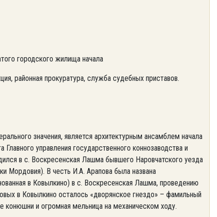
ого городского жилища начала
я, районная прокуратура, служба судебных приставов.
ального значения, является архитектурным ансамблем начала
ета Главного управления государственного коннозаводства и
дился в с. Воскресенская Лашма бывшего Наровчатского уезда
и Мордовия). В честь И.А. Арапова была названа
ованная в Ковылкино) в с. Воскресенская Лашма, проведению
повых в Ковылкино осталось «дворянское гнездо» – фамильный
е конюшни и огромная мельница на механическом ходу.