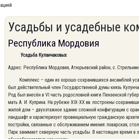
мацией
Усадьбы и усадебные ко
Республика Мордовия
Усадьба Куланчаковых
Адрес: Республика Мордовия, Атюрьевский район, с. Стрельнико
Комплекс – один из хорошо сохранившихся ансамблей усад
был действительный член Государственной думы князь Кулунчак
Род был внесён в VI часть родословной книги Пензенской губе
мать А. И. Куприна. На рубеже XIX-XX вв. построены сохранивш
жилой дом – двухэтажное здание сложной конфигурации с оран
ландшафт и характеризует провинциальную гражданскую архите
постройки, связанные с обслуживанием имения: поварская, столо
Парк занимает северную часть усадьбы. В настоящее время в