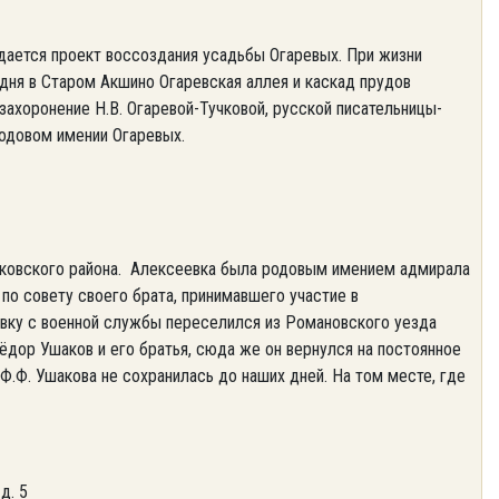
ется проект воссоздания усадьбы Огаревых. При жизни
дня в Старом Акшино Огаревская аллея и каскад прудов
захоронение Н.В. Огаревой-Тучковой, русской писательницы-
родовом имении Огаревых.
овского района. Алексеевка была родовым имением адмирала
 по совету своего брата, принимавшего участие в
авку с военной службы переселился из Романовского уезда
ёдор Ушаков и его братья, сюда же он вернулся на постоянное
 Ф.Ф. Ушакова не сохранилась до наших дней. На том месте, где
д. 5