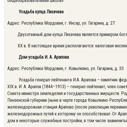
общеобразовательная школа».
Усадьба купца Лихачева
Адрес: Республика Мордовия, г. Инсар, ул. Гагарина, д. 27
Двухэтажный дом купца Лихачева является примером богат
ХХ в. В настоящее время располагаются: налоговая инспекци
Дом-усадьба И. А. Арапова
Адрес: Республика Мордовия, г. Ковылкино, ул. Гагарина, д. 33
Усадьба генерал-лейтенанта И.А. Арапова – памятник федер
XIX в. И. А. Арапов (1844–1913) – генерал-лейтенант, член сов
Совета министра земледелия и государственных имуществ. Ро
Пензенской губернии (ныне в черте города Ковылкино Республик
железнодорожная станция Арапово (после революции переимен
железнодорожных путей к которому он способствовал. От Ара
дом и некоторые служебные постройки, в том числе знамениты