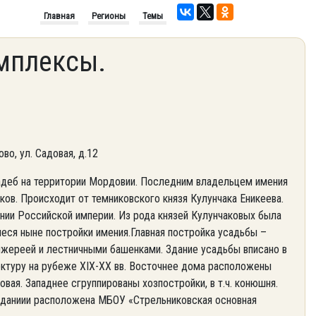
Главная
Регионы
Темы
мплексы.
во, ул. Садовая, д.12
еб на территории Мордовии. Последним владельцем имения
ов. Происходит от темниковского князя Кулунчака Еникеева.
рнии Российской империи. Из рода князей Кулунчаковых была
иеся ныне постройки имения.Главная постройка усадьбы –
жереей и лестничными башенками. Здание усадьбы вписано в
ктуру на рубеже XIX-XX вв. Восточнее дома расположены
вая. Западнее сгруппированы хозпостройки, в т.ч. конюшня.
 зданиии расположена МБОУ «Стрельниковская основная