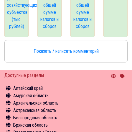
хозяйствующих
общей
общей
субъектов
сумме
сумме
(тыс.
налогов и
налогов и
рублей)
сборов
сборов
Показать / написать комментарий
Доступные разделы
Алтайский край
Амурская область
Общая информация
Архангельская область
Объекты туристского притяжения
Общая информация
Астраханская область
Инфрастуктура туризма
Объекты туристского притяжения
Общая информация
Белгородская область
Туризм в цифрах
Инфрастуктура туризма
Объекты туристского притяжения
Общая информация
Брянская область
Чем заняться
Туризм в цифрах
Инфрастуктура туризма
Объекты туристского притяжения
Общая информация