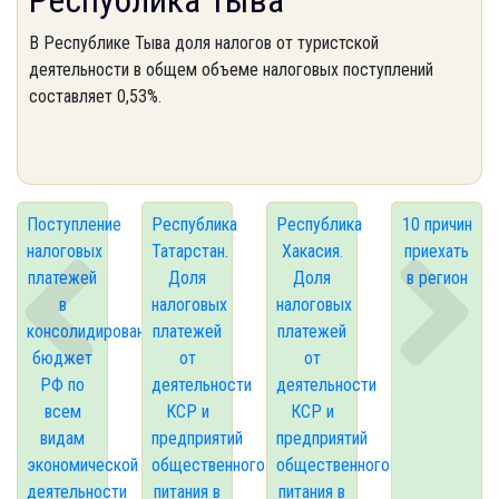
Республика Тыва
В Республике Тыва доля налогов от туристской
деятельности в общем объеме налоговых поступлений
составляет 0,53%.
Поступление
Республика
Республика
10 причин
налоговых
Татарстан.
Хакасия.
приехать
платежей
Доля
Доля
в регион
в
налоговых
налоговых
консолидированный
платежей
платежей
бюджет
от
от
РФ по
деятельности
деятельности
всем
КСР и
КСР и
видам
предприятий
предприятий
экономической
общественного
общественного
деятельности
питания в
питания в