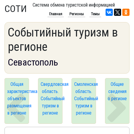
Система обмена туристской информацией
СОТИ
Главная
Регионы
Темы
Событийный туризм в
регионе
Севастополь
Общая
Свердловская
Смоленская
Общие
характеристика
область.
область.
сведения
объектов
Событийный
Событийный
о регионе
размещения
туризм в
туризм в
в регионе
регионе
регионе