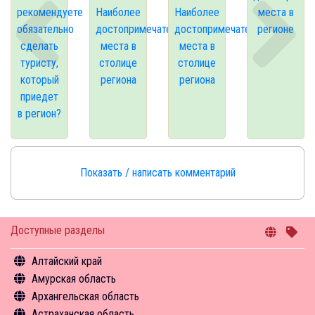
рекомендуете
Наиболее
Наиболее
места в
обязательно
достопримечательные
достопримечательные
регионе
сделать
места в
места в
туристу,
столице
столице
который
региона
региона
приедет
в регион?
Показать / написать комментарий
Доступные разделы
Алтайский край
Амурская область
Общая информация
Архангельская область
Объекты туристского притяжения
Общая информация
Астраханская область
Инфрастуктура туризма
Объекты туристского притяжения
Общая информация