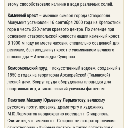
этому способствовало наличие в воде различных солей.
Каменный крест
– именной символ города Ставрополя.
Монумент установлен 16 сентября 2000 года на Крепостной
горе в честь 223-летия краевого центра. По легенде при
основании ставропольской крепости нашли каменный крест.
В 1900-м году на месте часовни, специально созданной для
реликвии, был воздвигнут крест с упоминанием великого
полководца – Александра Суворова.
Комсомольский пруд
– искусственный водоем, созданный в
1850-х годах на территории Архиерейской (Таманской)
лесной дачи. Вокруг пруда оборудованы площадки для
спортивных игр, а также занятий уличным фитнесом.
Памятник Михаилу Юрьевичу Лермонтову
, великому
русскому поэту, прозаику, драматургу и художнику.
М.Ю.Лермонтов неоднократно посещал г. Ставрополь.
Считается, что именно в г. Ставрополе литератор сочинил
стихотворение «Дубовый листок», а также встретился с