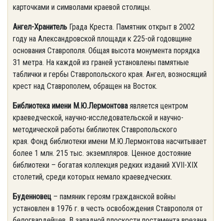
карточками и символами краевой столицы.
Ангел-Хранитель
Града Креста. Памятник открыт в 2002
году на Александровской площади к 225-ой годовщине
основания Ставрополя. Общая высота монумента порядка
31 метра. На каждой из граней установлены памятные
таблички и гербы Ставропольского края. Ангел, возносящий
крест над Ставрополем, обращен на Восток.
Библиотека имени М.Ю.Лермонтова
является центром
краеведческой, научно-исследовательской и научно-
методической работы библиотек Ставропольского
края. Фонд библиотеки имени М.Ю.Лермонтова насчитывает
более 1 млн. 215 тыс. экземпляров. Ценное достояние
библиотеки – богатая коллекция редких изданий XVII-XIX
столетий, среди которых немало краеведческих.
Буденновец
– памяник героям гражданской войны
установлен в 1976 г. в честь освобождения Ставрополя от
белогвардейцев. В западной плоскости постамента врезана