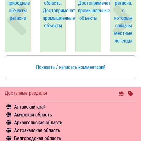
природные
область.
Достопримечательные
региона,
объекты
Достопримечательные
промышленные
с
региона
промышленные
объекты
которым
объекты
связаны
местные
легенды
Показать / написать комментарий
Доступные разделы
Алтайский край
Амурская область
Общая информация
Архангельская область
Объекты туристского притяжения
Общая информация
Астраханская область
Инфрастуктура туризма
Объекты туристского притяжения
Общая информация
Белгородская область
Туризм в цифрах
Инфрастуктура туризма
Объекты туристского притяжения
Общая информация