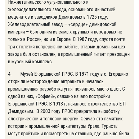
Нижнетагильского чугуноплавильного и
железоделательного завода, основанного династией
меценатов и заводчиков Демидовых в 1725 году.
Железоделательный завод – «сердце» демидовской
империи – был одним из самых крупных и передовых не
только в России, но и в Европе. В 1987 году, спустя почти
три столетия непрерывной работы, старый доменный цех
завода был остановлен, а промышленный гигант превращен
в музейный комплекс.
4. Музей Егоршинской ГРЭС. В 1871 году в с. Егоршино
открыли месторождение антрацита и началась
промышленная разработка угля, появилось много шахт. С
одной из них, «Софией», связано начало постройки
Егоршинской ГРЭС. В 1913 г. началось строительство Е.П.
Демидовым. В 2003 году ГРЭС прекратила выработку
электрической и тепловой энергии. Сейчас это памятник
истории и промышленной архитектуры Урала. Туристы
могут пройтись и посмотреть на станцию, где раньше была