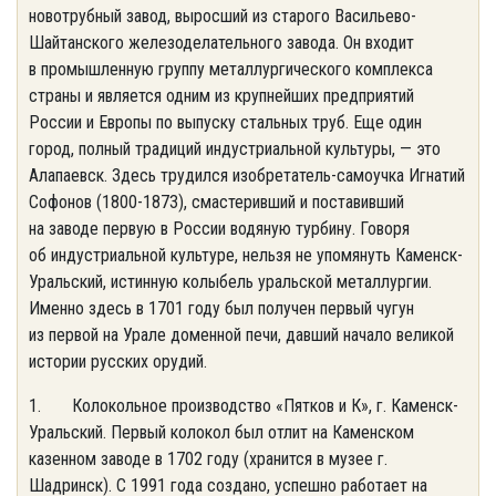
новотрубный завод, выросший из старого Васильево-
Шайтанского железоделательного завода. Он входит
в промышленную группу металлургического комплекса
страны и является одним из крупнейших предприятий
России и Европы по выпуску стальных труб. Еще один
город, полный традиций индустриальной культуры, — это
Алапаевск. Здесь трудился изобретатель-самоучка Игнатий
Софонов (1800-1873), смастеривший и поставивший
на заводе первую в России водяную турбину. Говоря
об индустриальной культуре, нельзя не упомянуть Каменск-
Уральский, истинную колыбель уральской металлургии.
Именно здесь в 1701 году был получен первый чугун
из первой на Урале доменной печи, давший начало великой
истории русских орудий.
1. Колокольное производство «Пятков и К», г. Каменск-
Уральский. Первый колокол был отлит на Каменском
казенном заводе в 1702 году (хранится в музее г.
Шадринск). С 1991 года создано, успешно работает на