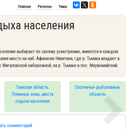
Главная
Регионы
Темы
дыха населения
аселение выбирает по своему усмотрению, имеются в каждом
ания место на наб. Афанасия Никитина, где р. Тьмака впадает в
 у Мигаловской набережной, на р. Тьмаке в пос. Мервомайский.
Томская область.
Охотничье-рыболовные
Пляжные зоны, места
объекты
отдыха населения
сать комментарий