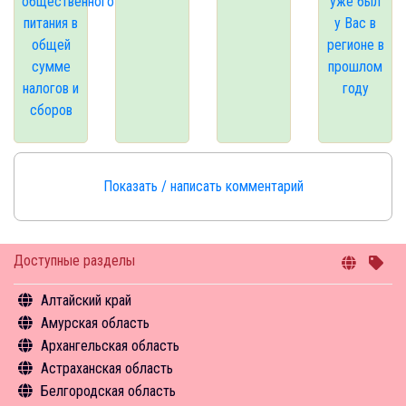
общественного
уже был
питания в
у Вас в
общей
регионе в
сумме
прошлом
налогов и
году
сборов
Показать / написать комментарий
Доступные разделы
Алтайский край
Амурская область
Общая информация
Архангельская область
Объекты туристского притяжения
Общая информация
Астраханская область
Инфрастуктура туризма
Объекты туристского притяжения
Общая информация
Белгородская область
Туризм в цифрах
Инфрастуктура туризма
Объекты туристского притяжения
Общая информация