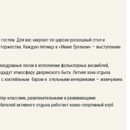
 гостем. Для вас накроют по-царски роскошный стол и
 торжества. Каждую пятницу в «Иване Грозном» — выступление
 заздравные песни в исполнении фольклорных ансамблей,
едадут атмосферу дворянского быта. Летняя зона отдыха
й, с коктейльным баром и отельными вечеринками — жемчужина
стер-классами, развлекательными и развивающими
бителей активного отдыха работает конно-спортивный клуб