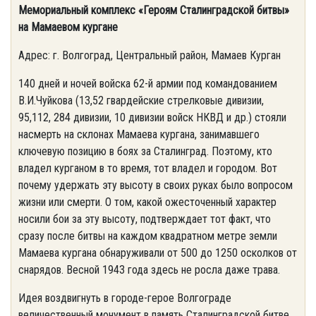
Мемориальный комплекс «Героям Сталинградской битвы»
на Мамаевом кургане
Адрес: г. Волгоград, Центральный район, Мамаев Курган
140 дней и ночей войска 62-й армии под командованием
В.И.Чуйкова (13,52 гвардейские стрелковые дивизии,
95,112, 284 дивизии, 10 дивизии войск НКВД и др.) стояли
насмерть на склонах Мамаева кургана, занимавшего
ключевую позицию в боях за Сталинград. Поэтому, кто
владел курганом в то время, тот владел и городом. Вот
почему удержать эту высоту в своих руках было вопросом
жизни или смерти. О том, какой ожесточенный характер
носили бои за эту высоту, подтверждает тот факт, что
сразу после битвы на каждом квадратном метре земли
Мамаева кургана обнаруживали от 500 до 1250 осколков от
снарядов. Весной 1943 года здесь не росла даже трава.
Идея воздвигнуть в городе-герое Волгограде
величественный монумент в память Сталинградской битве