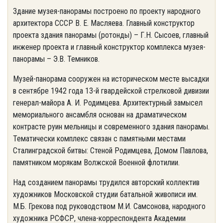
Здание музея-панорамы построено по проекту народного
архитектора СССР В. Е. Масляева. Главный конструктор
проекта здания панорамы (ротонды) – Г.Н. Сысоев, главный
инженер проекта и главный конструктор комплекса музея-
панорамы – Э.В. Темников.
Музей-панорама сооружен на историческом месте высадки
в сентябре 1942 года 13-й гвардейской стрелковой дивизии
генерал-майора А. И. Родимцева. Архитектурный замысел
мемориального ансамбля основан на драматическом
контрасте руин мельницы и современного здания панорамы.
Тематически комплекс связан с памятными местами
Сталинградской битвы: Стеной Родимцева, Домом Павлова,
памятником морякам Волжской Военной флотилии.
Над созданием панорамы трудился авторский коллектив
художников Московской студии батальной живописи им.
М.Б. Грекова под руководством М.И. Самсонова, народного
художника РСФСР, члена-корреспондента Академии