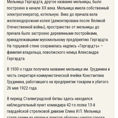
Мельница Гергардта, другое название мельницы, было
построено в начале ХХ века. Мельница имела собственный
электрогенератор, котельную. Вниз до причала вела
железнодорожная колея (демонтирована после Великой
Отечественной войны), пространство от мельницы до
причала было застроено деревянными постройками,
принадлежавшими мукомольному предприятию Гергардта.
На торцевой стене сохранилась надпись «Гергардтъ» –
фамилия владельца, поволжского немца Александра
Гергардта.
В 1930-х годах получила название мельница им. Грудинина в
честь секретаря коммунистической ячейки Константина
Грудинина, работавшего на предприятии токарем и убитого
26 мая 1922 года.
В период Сталинградской битвы здесь находился
наблюдательный пункт командира 42-го полка 13-й
гвардейской стрелковой дивизии Елина И.П. Мельница
стала одним из опорных пунктов обороны центра города