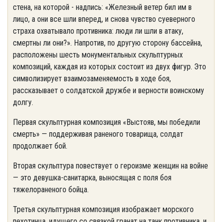
стена, на которой - надпись: «Железный ветер бил им в
лицо, а они все шли вперед, и снова чувство суеверного
страха охватывало противника: люди ли шли в атаку,
смертны ли они?». Напротив, по другую сторону бассейна,
расположены шесть монументальных скульптурных
композиций, каждая из которых состоит из двух фигур. Это
символизирует взаимозаменяемость в ходе боя,
рассказывает о солдатской дружбе и верности воинскому
долгу.
Первая скульптурная композиция «Выстояв, мы победили
смерть» — поддерживая раненого товарища, солдат
продолжает бой.
Вторая скульптура повествует о героизме женщин на войне
— это девушка-санитарка, выносящая с поля боя
тяжелораненого бойца.
Третья скульптурная композиция изображает морского
пехотинца, идущего со связкой гранат на танк противника, и