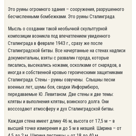
Это руины огромного здания – сооружения, разрушенного
бесчисленными бомбежками. Это руины Сталинграда.
Мысль о создании такой необычной скульптурной
композиции возникла под впечатлением увиденного
Сталинграда в феврале 1943 г., сразу же после
Сталинградской битвы. Все начертанные на стенах надписи
документальны, взяты с развалин города, которые
писались, высекались ножами, осколками от снарядов, а
иногда и собственной кровью героическими защитниками
Сталинграда. Стены - руины озвучены. Слышны песни
военных лет, шумы боя, сводки Информбюро,
передаваемые Ю. Левитаном. Две стены и две темы:
клятвы и выполнения клятвы, воинского долга. Они
воссоздают атмосферу и дух Сталинградской битвы.
Каждая стена имеет длину 46 м, высота от 17,5 м – в
высшей точке измерения и до 5 м в низшей. Ширина – от
4,5 до 2 м. Ширина лестницы – от 18 до 40 м.