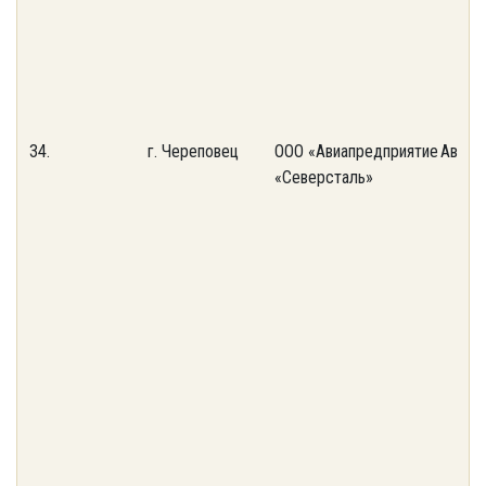
34.
г. Череповец
ООО «Авиапредприятие
Авиап
«Северсталь»