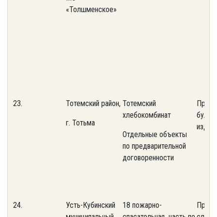
«Толшменское»
23.
Тотемский район,
Тотемский
Произ
хлебокомбинат
булоч
г. Тотьма
издели
Отдельные объекты
по предварительной
договоренности
24.
Усть-Кубинский
18 пожарно-
Проти
муниципальный
спасательная часть по
служб