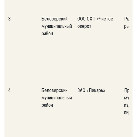
3.
Белозерский
ООО СХП «Чистое
Рыбол
муниципальный
озеро»
рыбов
район
4.
Белозерский
ЗАО «Пекарь»
Произ
муниципальный
мучны
район
издели
пирож