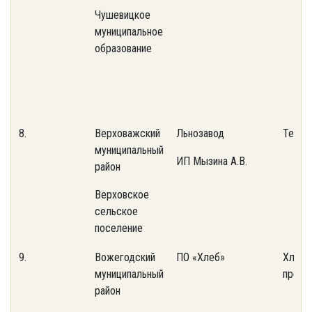
Чушевицкое
муниципальное
образование
8.
Верховажский
Льнозавод
Техно
муниципальный
ИП Мызина А.В.
район
Верховское
сельское
поселение
9.
Вожегодский
ПО «Хлеб»
Хлебо
муниципальный
предп
район