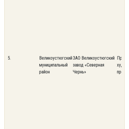
5.
Великоустюгский
ЗАО Великоустюгский
Предп
муниципальный
завод «Северная
худож
район
Чернь»
промы