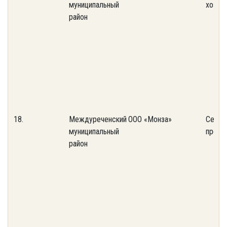
муниципальный
хозяй
район
18.
Междуреченский
ООО «Монза»
Сельс
муниципальный
предп
район