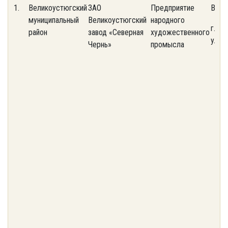
1.
Великоустюгский
ЗАО
Предприятие
Воло
муниципальный
Великоустюгский
народного
г. Ве
район
завод «Северная
художественного
ул.А.
Чернь»
промысла