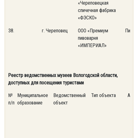
«Череповецкая
спичечная фабрика
«ФЭСКО»
38.
г. Череповец
ООО «Премиум
Пивов
пивоварня
«ИМПЕРИАЛ»
Реестр ведомственных музеев Вологодской области,
доступных для посещения туристами
№
Муниципальное
Ведомственный
Тип объекта
Адре
п/п
образование
объект