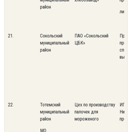
район
лимон
21.
Сокольский
ПАО «Сокольский
Пром
муниципальный
ЦБК»
предп
район
специ
выпус
22.
Тотемский
Цех по производству
ИП Фа
муниципальный
палочек для
Никол
район
мороженого
предп
МО