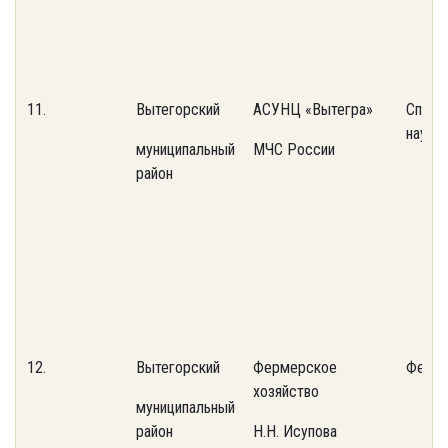
11.
Вытегорский
АСУНЦ «Вытегра»
Спаса
научн
муниципальный
МЧС России
район
12.
Вытегорский
Фермерское
Ферме
хозяйство
муниципальный
район
Н.Н. Исупова