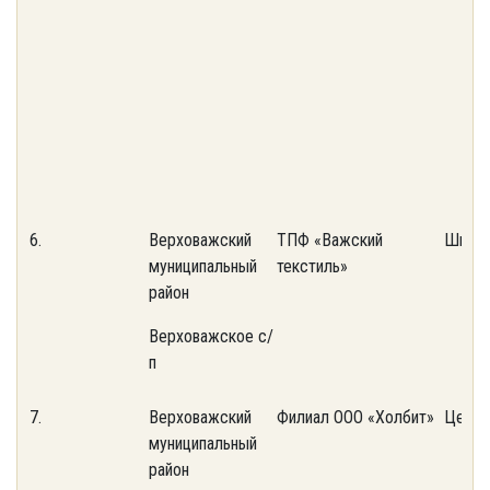
6.
Верховажский
ТПФ «Важский
Швейн
муниципальный
текстиль»
район
Верховажское с/
п
7.
Верховажский
Филиал ООО «Холбит»
Цех л
муниципальный
район