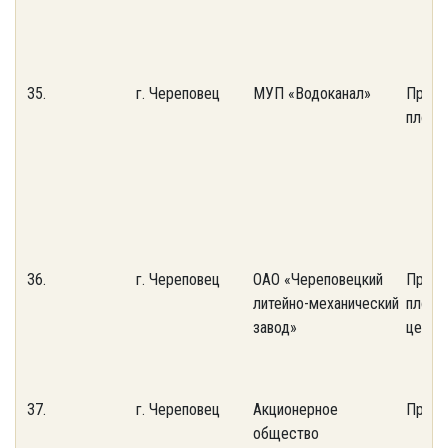
35.
г. Череповец
МУП «Водоканал»
Произ
площа
36.
г. Череповец
ОАО «Череповецкий
Произ
литейно-механический
площа
завод»
цех
37.
г. Череповец
Акционерное
Произ
общество