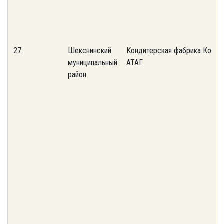
27.
Шекснинский
Кондитерская фабрика
Конди
муниципальный
АТАГ
район