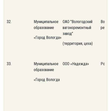
32.
Муниципальное
ОАО "Вологодский
Волог
образование
вагоноремонтный
ремон
завод"
«Город Вологда»
(территория, цеха)
33.
Муниципальное
ООО «Надежда»
Роспи
образование
«Город Вологда