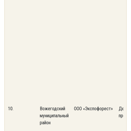
10.
Вожегодский
ООО «Экспофорест»
Дерев
муниципальный
предп
район