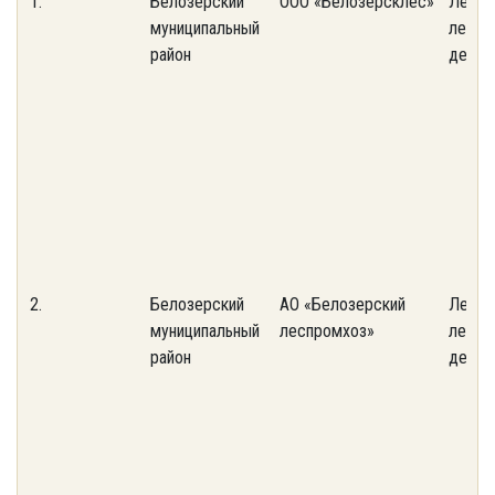
1.
Белозерский
ООО «Белозерсклес»
Лесов
муниципальный
лесох
район
деяте
2.
Белозерский
АО «Белозерский
Лесов
муниципальный
леспромхоз»
лесох
район
деяте