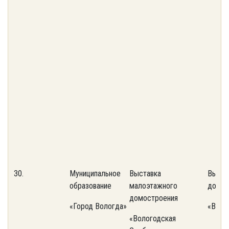
30.
Муниципальное
Выставка
Выста
образование
малоэтажного
домос
домостроения
«Город Вологда»
«Воло
«Вологодская