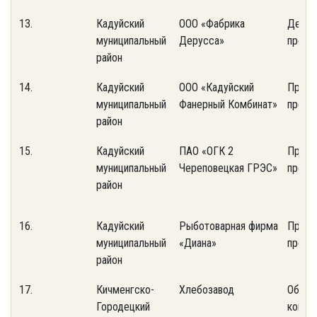
13.
Кадуйский
ООО «Фабрика
Дерев
муниципальный
Дерусса»
предп
район
14.
Кадуйский
ООО «Кадуйский
Пром
муниципальный
Фанерный Комбинат»
предп
район
15.
Кадуйский
ПАО «ОГК 2
Пром
муниципальный
Череповецкая ГРЭС»
предп
район
16.
Кадуйский
Рыботоварная фирма
Пром
муниципальный
«Диана»
предп
район
17.
Кичменгско-
Хлебозавод
Объек
Городецкий
комму