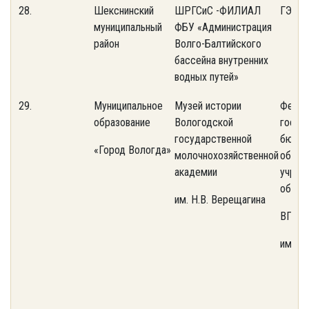
28.
Шекснинский
ШРГСиС -ФИЛИАЛ
ГЭС
муниципальный
ФБУ «Администрация
район
Волго-Балтийского
бассейна внутренних
водных путей»
29.
Муниципальное
Музей истории
Федер
образование
Вологодской
госуд
государственной
бюдж
«Город Вологда»
молочнохозяйственной
образ
академии
учреж
образ
им. Н.В. Верещагина
ВГМХ
им. Н