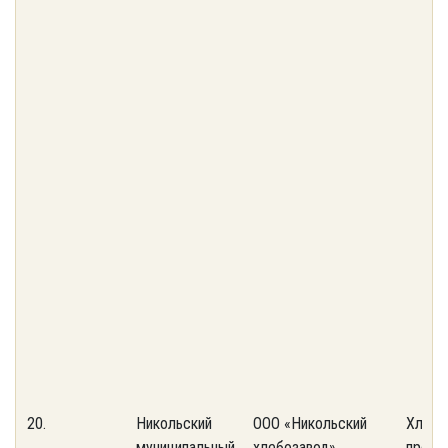
20.
Никольский
ООО «Никольский
Хлебо
муниципальный
хлебозавод»
предп