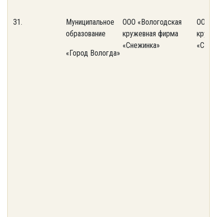
31.
Муниципальное
ООО «Вологодская
ООО «
образование
кружевная фирма
круже
«Снежинка»
«Снеж
«Город Вологда»