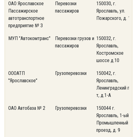
ОАО Ярославское
Перевозки
150030, г.
(
Пассажирское
пассажиров
Ярославль, ул.
4
автотранспортное
Пожарского, д. 19
предприятие № 3
МУП "Автокомтранс"
Перевозки грузов и
150032, г.
(
пассажиров
Ярославль,
4
Костромское
шоссе д.10
ОООАТП
Грузоперевозки
150042, г.
(
"Ярославское"
Ярославль,
5
Ленинградский пр-
т, д.1-А
ОАО Автобаза № 2
Грузоперевозки
150044 г.
(
Ярославль, 1-ый
2
Промышленный
проезд, д. 9