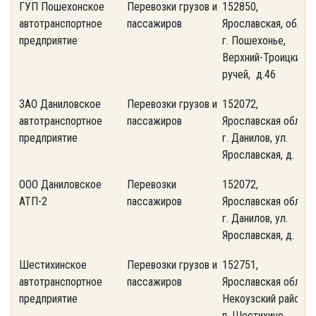
ГУП Пошехонское
Перевозки грузов и
152850,
(
автотранспортное
пассажиров
Ярославская, обл.,
2
предприятие
г. Пошехонье,
Верхний-Троицкий
ручей, д.46
ЗАО Даниловское
Перевозки грузов и
152072,
(
автотранспортное
пассажиров
Ярославская обл.,
2
предприятие
г. Данилов, ул.
Ярославская, д. 79
ООО Даниловское
Перевозки
152072,
(
АТП-2
пассажиров
Ярославская обл.,
2
г. Данилов, ул.
Ярославская, д. 79
Шестихинское
Перевозки грузов и
152751,
(
автотранспортное
пассажиров
Ярославская обл.,
1
предприятие
Некоузский район,
п. Шестихино