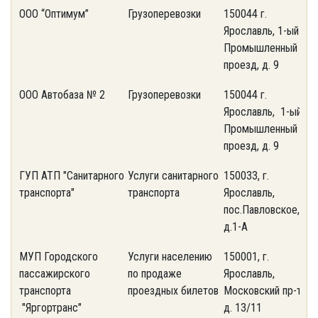
ООО “Оптимум”
Грузоперевозки
150044 г.
(
Ярославль, 1-ый
5
Промышленный
проезд, д. 9
ООО Автобаза № 2
Грузоперевозки
150044 г.
(
Ярославль, 1-ый
5
Промышленный
проезд, д. 9
ГУП АТП "Санитарного
Услуги санитарного
150033, г.
(
транспорта"
транспорта
Ярославль,
5
пос.Павловское,
д.1-А
МУП Городского
Услуги населению
150001, г.
(
пассажирского
по продаже
Ярославль,
7
транспорта
проездных билетов
Московский пр-т,
"Яргортранс"
д. 13/11