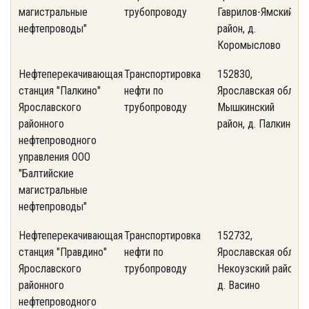
магистральные
трубопроводу
Гаврилов-Ямский
1
нефтепроводы"
район, д.
Коромыслово
Нефтеперекачивающая
Транспортировка
152830,
(
станция "Палкино"
нефти по
Ярославская обл.,
3
Ярославского
трубопроводу
Мышкинский
районного
район, д. Палкино
нефтепроводного
управления ООО
"Балтийские
магистральные
нефтепроводы"
Нефтеперекачивающая
Транспортировка
152732,
(
станция "Правдино"
нефти по
Ярославская обл.,
7
Ярославского
трубопроводу
Некоузский район,
районного
д. Васино
нефтепроводного