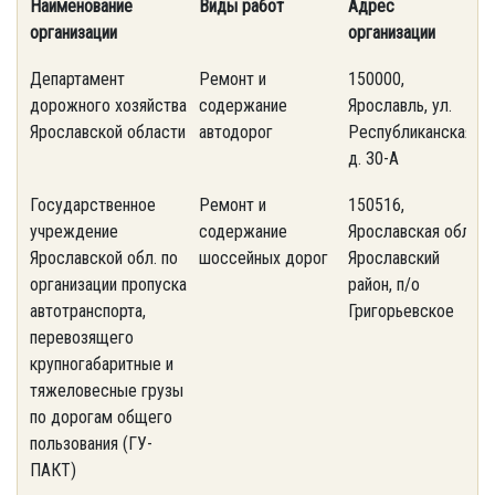
Наименование
Виды работ
Адрес
т
организации
организации
Департамент
Ремонт и
150000,
(
дорожного хозяйства
содержание
Ярославль, ул.
7
Ярославской области
автодорог
Республиканская,
д. 30-А
Государственное
Ремонт и
150516,
(
учреждение
содержание
Ярославская обл.,
5
Ярославской обл. по
шоссейных дорог
Ярославский
организации пропуска
район, п/о
автотранспорта,
Григорьевское
перевозящего
крупногабаритные и
тяжеловесные грузы
по дорогам общего
пользования (ГУ-
ПАКТ)