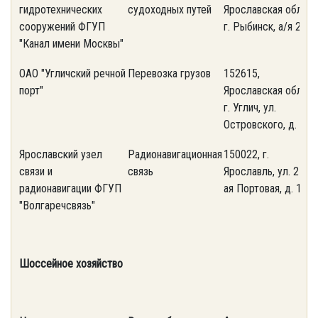
гидротехнических
судоходных путей
Ярославская обл.,
0
сооружений ФГУП
г. Рыбинск, а/я 26
"Канал имени Москвы"
ОАО "Угличский речной
Перевозка грузов
152615,
(
порт"
Ярославская обл.,
1
г. Углич, ул.
Островского, д. 12
Ярославский узел
Радионавигационная
150022, г.
(
связи и
связь
Ярославль, ул. 2-
2
радионавигации ФГУП
ая Портовая, д. 1
"Волгаречсвязь"
Шоссейное хозяйство