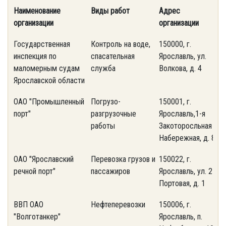
Наименование
Виды работ
Адрес
т
организации
организации
Государственная
Контроль на воде,
150000, г.
(
инспекция по
спасательная
Ярославль, ул.
3
маломерным судам
служба
Волкова, д. 4
Ярославской области
ОАО "Промышленный
Погрузо-
150001, г.
(
порт"
разгрузочные
Ярославль,1-я
7
работы
Закоторосльная
Набережная, д. 80
ОАО "Ярославский
Перевозка грузов и
150022, г.
(
речной порт"
пассажиров
Ярославль, ул. 2-я
3
Портовая, д. 1
ВВП ОАО
Нефтеперевозки
150006, г.
(
"Волготанкер"
Ярославль, п.
7