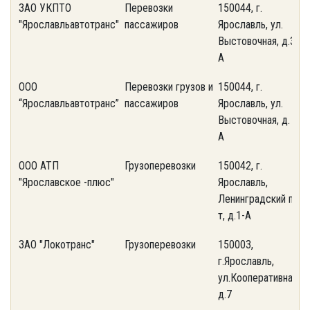
ЗАО УКПТО
Перевозки
150044, г.
(
"Ярославльавтотранс"
пассажиров
Ярославль, ул.
3
Выстовочная, д.3-
А
ООО
Перевозки грузов и
150044, г.
(
“Ярославльавтотранс”
пассажиров
Ярославль, ул.
3
Выстовочная, д. 3-
А
ООО АТП
Грузоперевозки
150042, г.
(
"Ярославское -плюс"
Ярославль,
5
Ленинградский пр-
т, д.1-А
ЗАО "Локотранс"
Грузоперевозки
150003,
(
г.Ярославль,
7
ул.Кооперативная,
д.7