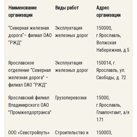
Наименование
Виды работ
Адрес
т
организации
организации
“Северная железная
Эксплуатация
150000,
(
дорога“– филиал ОАО
железных дорог
г.Ярославль,
7
“РЖД”
Волжская
Набережная, д.59
Ярославское
Эксплуатация
150014, г.
(
отделение “Северная
железных дорог
Ярославль, ул.
7
железная дорога" –
Свободы, д. 72
филиал ОАО “РЖД”
Ярославский филиал
Грузоперевозки
15000,
(
Владимирского ОАО
г.Ярославль,
2
"Промжелдортранса"
Главпочтамт, а/я
171
ООО «Севстройпуть»
Строительство и
150003,
(