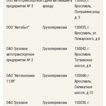
ООО Автотранспортное
Сдача автомашин в
150003, г.
(
предприятие № 3
аренду
Ярославль,
2
Полушкина роща,
д. 5
ООО "Автобыт"
Грузоперевозки
150035, г.
(
Ярославль, ул.
3
Пожарского, д.61
ОАО Грузовое
Грузоперевозки
150042, г.
(
автотранспортное
Ярославль
7
предприятие № 2
Тутаевское
шоссе, д.6
ОАО "Автоколонна
Грузоперевозки
150048, г.
(
1138"
Ярославль,
4
Силикатное
шоссе, д.15
ОАО Грузовое
Грузоперевозки
150030, г.
(