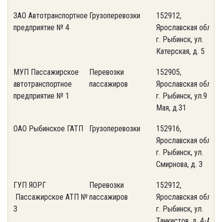
ЗАО Автотранспортное
Грузоперевозки
152912,
(
предприятие № 4
Ярославская обл.,
2
г. Рыбинск, ул.
Катерская, д. 5
МУП Пассажирское
Перевозки
152905,
(
автотранспортное
пассажиров
Ярославская обл.,
5
предприятие № 1
г. Рыбинск, ул.9
Мая, д.31
ОАО Рыбинское ГАТП
Грузоперевозки
152916,
(
Ярославская обл.,
0
г. Рыбинск, ул.
Смирнова, д. 3
ГУП ЯОРГ
Перевозки
152912,
(
Пассажирское АТП №
пассажиров
Ярославская обл.,
5
3
г. Рыбинск, ул.
Танкистов, д. 4-А