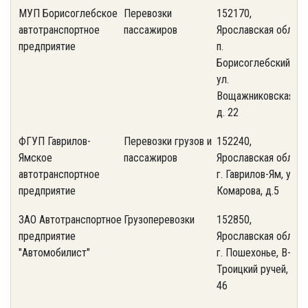
МУП Борисоглебское
Перевозки
152170,
(
автотранспортное
пассажиров
Ярославская обл.,
1
предприятие
п.
Борисоглебский,
ул.
Вощажниковская,
д. 22
ФГУП Гаврилов-
Перевозки грузов и
152240,
(
Ямское
пассажиров
Ярославская обл.,
3
автотранспортное
г. Гаврилов-Ям, ул.
предприятие
Комарова, д.5
ЗАО Автотранспортное
Грузоперевозки
152850,
(
предприятие
Ярославская обл.,
1
"Автомобилист"
г. Пошехонье, В-
Троицкий ручей, д.
46