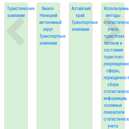
Туристические
Ямало-
Алтайский
Используем
компании
Ненецкий
край.
методы
автономный
Транспортные
статистическ
округ.
компании
учета
Транспортные
туристских
компании
потоков и
состояния
туристско-
рекреационн
сферы,
периодичнос
сбора
статистичес
информации,
основные
показатели
статистическ
учета