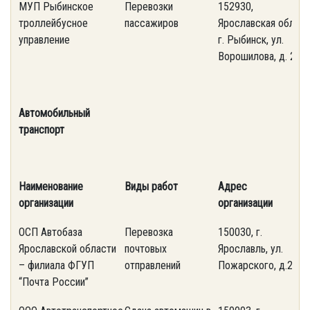
МУП Рыбинское
Перевозки
152930,
(
троллейбусное
пассажиров
Ярославская обл.,
0
управление
г. Рыбинск, ул.
Ворошилова, д. 25
Автомобильный
транспорт
Наименование
Виды работ
Адрес
т
организации
организации
ОСП Автобаза
Перевозка
150030, г.
(
Ярославcкой области
почтовых
Ярославль, ул.
4
– филиала ФГУП
отправлений
Пожарского, д.23
“Почта России”