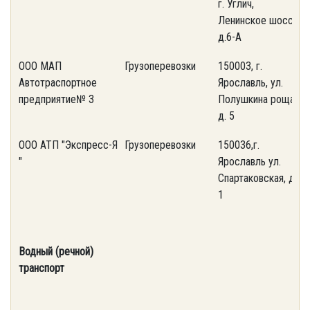
г. Углич,
Ленинское шоссе,
д.6-А
ООО МАП
Грузоперевозки
150003, г.
(
Автотраспортное
Ярославль, ул.
2
предприятие№ 3
Полушкина роща,
д. 5
ООО АТП "Экспресс-Я
Грузоперевозки
150036,г.
(
"
Ярославль ул.
6
Спартаковская, д.
1
Водный (речной)
транспорт