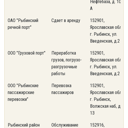
Нефтебаза, д. 108-
А
ОАО "Рыбинский
Сдает в аренду
152901,
(
речной порт"
Ярославская обл.,
0
г. Рыбинск, ул.
Введенская, д.2
ООО "Грузовой порт"
Переработка
152901,
(
грузов, погрузо-
Ярославская обл.,
0
разгрузочные
г. Рыбинск, ул.
работы
Введенская, д.2
ООО "Рыбинские
Перевозка
152901,
(
пассажирские
пассажиров
Ярославская обл.,
1
перевозки”
г. Рыбинск,
Волжская наб, д.
13
Рыбинский район
Обслуживание
152916,
(