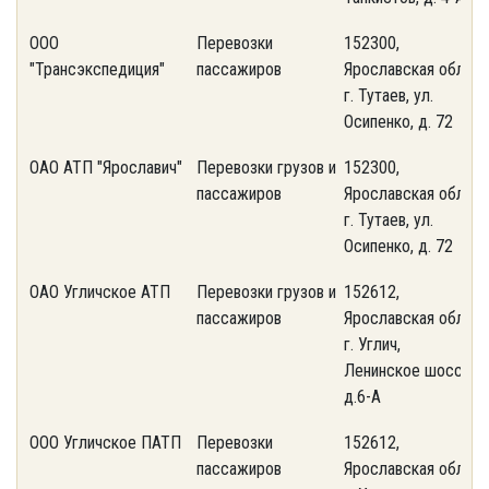
ООО
Перевозки
152300,
(
"Трансэкспедиция"
пассажиров
Ярославская обл.,
0
г. Тутаев, ул.
5
Осипенко, д. 72
ОАО АТП "Ярославич"
Перевозки грузов и
152300,
(
пассажиров
Ярославская обл.,
3
г. Тутаев, ул.
8
Осипенко, д. 72
ОАО Угличское АТП
Перевозки грузов и
152612,
(
пассажиров
Ярославская обл.,
2
г. Углич,
Ленинское шоссе,
д.6-А
ООО Угличское ПАТП
Перевозки
152612,
(
пассажиров
Ярославская обл.,
2