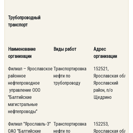
Трубопроводный
транспорт
Наименование
Виды работ
Адрес
т
организации
организации
Филиал – Ярославское
Транспортировка
152521,
(
районное
нефти по
Ярославская обл.,
4
нефтепроводное
трубопроводу
Ярославский
управление ООО
район, п/о
"Балтийские
Щедрино
магистральные
нефтепроводы"
Филиал "Ярославль-3"
Транспортировка
152253,
(
ОАО "Балтийские
нефти по
Ярославская обл.,
2