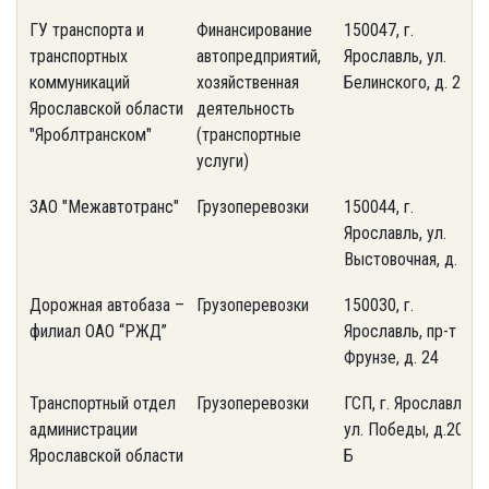
ГУ транспорта и
Финансирование
150047, г.
(
транспортных
автопредприятий,
Ярославль, ул.
1
коммуникаций
хозяйственная
Белинского, д. 26
Ярославской области
деятельность
"Яроблтранском"
(транспортные
услуги)
ЗАО "Межавтотранс"
Грузоперевозки
150044, г.
(
Ярославль, ул.
3
Выстовочная, д. 1
Дорожная автобаза –
Грузоперевозки
150030, г.
(
филиал ОАО “РЖД”
Ярославль, пр-т
4
Фрунзе, д. 24
Транспортный отдел
Грузоперевозки
ГСП, г. Ярославль,
(
администрации
ул. Победы, д.20-
3
Ярославской области
Б