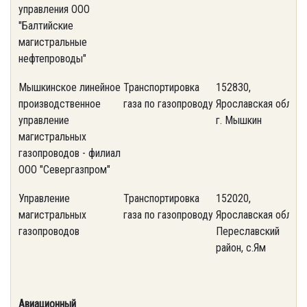
управления ООО
"Балтийские
магистральные
нефтепроводы"
Мышкинское линейное
Транспортировка
152830,
(
производственное
газа по газопроводу
Ярославская обл.,
1
управление
г. Мышкин
к
магистральных
газопроводов - филиал
ООО "Севергазпром"
Управление
Транспортировка
152020,
(
магистральных
газа по газопроводу
Ярославская обл.,
1
газопроводов
Переславский
к
район, c.Ям
Авиационный