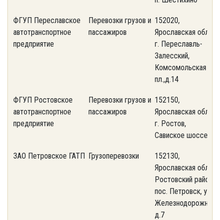
ФГУП Переславское
Перевозки грузов и
152020,
(
автотранспортное
пассажиров
Ярославская обл.,
2
предприятие
г. Переславль-
Залесский,
Комсомольская
пл.,д.14
ФГУП Ростовское
Перевозки грузов и
152150,
(
автотранспортное
пассажиров
Ярославская обл.,
3
предприятие
г. Ростов,
Савиское шоссе,
ЗАО Петровское ГАТП
Грузоперевозки
152130,
(
Ярославская обл.,
0
Ростовский район,
пос. Петровск, ул.
Железнодорожная
д.7