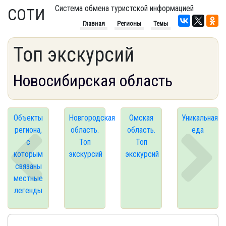
Система обмена туристской информацией
СОТИ
Главная
Регионы
Темы
Топ экскурсий
Новосибирская область
Объекты
Новгородская
Омская
Уникальная
региона,
область.
область.
еда
с
Топ
Топ
которым
экскурсий
экскурсий
связаны
местные
легенды