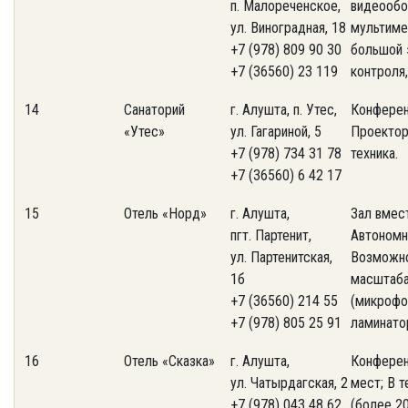
п. Малореченское,
видеообо
ул. Виноградная, 18
мультиме
+7 (978) 809 90 30
большой 
+7 (36560) 23 119
контроля
14
Санаторий
г. Алушта, п. Утес,
Конференц
«Утес»
ул. Гагариной, 5
Проектор
+7 (978) 734 31 78
техника.
+7 (36560) 6 42 17
15
Отель «Норд»
г. Алушта,
Зал вмес
пгт. Партенит,
Автономн
ул. Партенитская,
Возможно
1б
масштаба
+7 (36560) 214 55
(микрофон
+7 (978) 805 25 91
ламинатор
16
Отель «Сказка»
г. Алушта,
Конферен
ул. Чатырдагская, 2
мест; В 
+7 (978) 043 48 62
(более 2