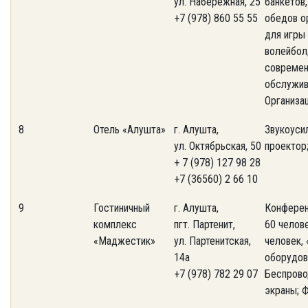
ул. Набережная, 25
банкетов
+7 (978) 860 55 55
обедов о
для игры 
волейбол
современ
обслужива
Организа
8
Отель «Алушта»
г. Алушта,
Звукоуси
ул. Октябрьская, 50
проектор;
+ 7 (978) 127 98 28
+7 (36560) 2 66 10
9
Гостиничный
г. Алушта,
Конференц
комплекс
пгт. Партенит,
60 челове
«Маджестик»
ул. Партенитская,
человек, 
14а
оборудов
+7 (978) 782 29 07
Беспрово
экраны; 