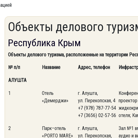
мацией
Объекты делового туриз
Республика Крым
Объекты делового туризма, расположенные на территории Ре
№ п/п
Название
Адрес, телефон
Инфрастр
АЛУШТА
1
Отель
г. Алушта,
Конферен
«Демерджи»
ул. Перекопская, 4
проектор
+7 (978) 787-77-54
жидкокрис
+7 (3656) 02-57-56
отеля; К
2
Парк–отель
г. Алушта,
Зал №1 в
«PORTO MARE»
ул. Перекопская,
аудио и 