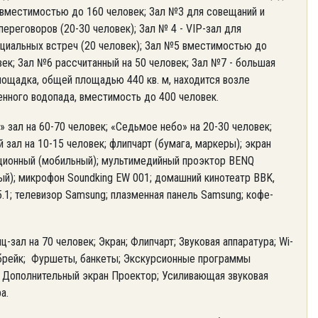
, вместимостью до 160 человек; Зал №3 для совещаний и
ереговоров (20-30 человек); Зал № 4 - VIP-зал для
циальных встреч (20 человек); Зал №5 вместимостью до
век; Зал №6 рассчитанный на 50 человек; Зал №7 - большая
лощадка, общей площадью 440 кв. м, находится возле
енного водопада, вместимость до 400 человек.
 зал на 60-70 человек; «Седьмое небо» на 20-30 человек;
 зал на 10-15 человек; флипчарт (бумага, маркеры); экран
ционный (мобильный); мультимедийный проэктор BENQ
ый); микрофон Soundking EW 001; домашний кинотеатр BBK,
.1; телевизор Samsung; плазменная панель Samsung; кофе-
-зал на 70 человек; Экран; Флипчарт; Звуковая аппаратура; Wi-
-брейк; Фуршеты, банкеты; Экскурсионные программы
; Дополнительный экран Проектор; Усиливающая звуковая
а.