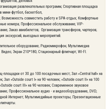
, фуршетов, деловых
рганизация развлекательных программ; Спортивная площадка
в мини-футбол, баскетбол,
; Возможность совместить работу и SPA-отдых; Комфортные
ные номера; Профессиональное обслуживание; VIP-
ние; Заказ авиабилетов; Организация трансферов, чартеров;
ция экскурсий, выездных мероприятий.
лительное оборудование; Радиомикрофон; Мультимедиа
 Видео; Экран 210*180; Стационарный флипчарт; WI-FI.
-площадки от 30 до 100 посадочных мест; Зал «Сentral hall» на
к; Зал «Outside court I» на 90 человек; «Outside court II» на 100
«Outside court III» на 90 человек; Современное звуковое
ание; Профессиональное аудио - и видеооборудование, DVD;
дной Интернет; Мультимедийные проекторы; Презентационные
Флипчарты.