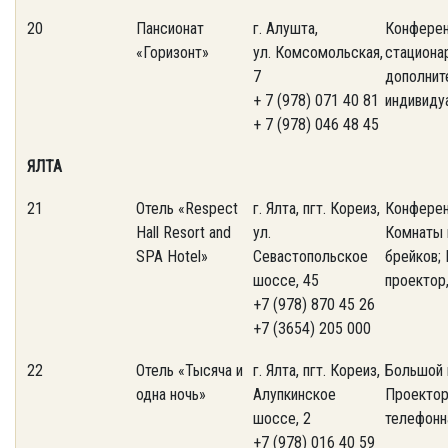
20
Пансионат
г. Алушта,
Конферен
«Горизонт»
ул. Комсомольская,
стациона
7
дополнит
+ 7 (978) 071 40 81
индивидуа
+ 7 (978) 046 48 45
ЯЛТА
21
Отель «Respect
г. Ялта, пгт. Кореиз,
Конферен
Hall Resort and
ул.
Комнаты 
SPA Hotel»
Севастопольское
брейков;
шоссе, 45
проектор,
+7 (978) 870 45 26
+7 (3654) 205 000
22
Отель «Тысяча и
г. Ялта, пгт. Кореиз,
Большой 
одна ночь»
Алупкинское
Проектор
шоссе, 2
телефонна
+7 (978) 016 40 59