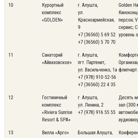
10
Курортный
г. Алушта,
Golden Ha
комплекс
ул.
Киноконц
«GOLDEN»
Красноармейская,
персон; 
9
сервис; 
+7 (36560) 5 69 52
уровень о
+7 (36560) 5 70 70
11
Санаторий
г. Алушта,
Комфортны
«Айвазовское»
пгт. Партенит,
Организац
ул. Васильченко, 1а
флипчарт.
+7 (978) 910-52-56
+7 (36560) 22 4 35
12
Гостиничный
г. Алушта,
Десять м
комплекс
ул. Ленина, 2
зал (300 
«Riviera Sunrise
+7 (978) 916 55 55
автомоби
Resort & SPA»
аудиовизу
13
Вилла «Арго»
Большая Алушта,
Конферен