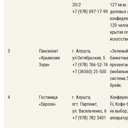
20/2
127 кв.м
+7 (978) 097-17-99
деловых п
конфиден
120 чело
крытая п
искусств
3
Пансионат
г. Алушта,
«Зеленый»
«Крымские
ул.Октябрьская, 5
банкетный
Зори»
+7 (978) 766-52-74
презента
+7 (36560) 25-500
(мобильн
система 5
брейк.
4
Гостиница
г. Алушта,
Конференц
«Европа»
пгт. Партенит,
Fi; Кофе
ул. Васильченко, 6
на выбор
+7 (978) 782 3401
аппаратур