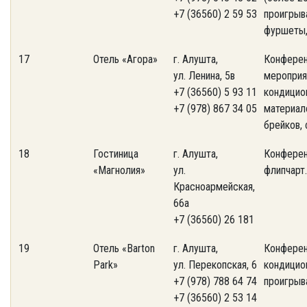
+7 (36560) 2 59 53
проигрыва
фуршеты,
17
Отель «Агора»
г. Алушта,
Конферен
ул. Ленина, 5в
мероприя
+7 (36560) 5 93 11
кондицио
+7 (978) 867 34 05
материал
брейков, 
18
Гостиница
г. Алушта,
Конферен
«Магнолия»
ул.
флипчарт.
Красноармейская,
66а
+7 (36560) 26 181
19
Отель «Barton
г. Алушта,
Конферен
Park»
ул. Перекопская, 6
кондицио
+7 (978) 788 64 74
проигрыва
+7 (36560) 2 53 14