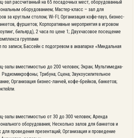
ц-зал рассчитанный на 65 посадочных мест, оборудованный
ональным оборудованием; Мастер-класс – зал для
ов за круглым столом; Wi-FI; Организация кофе-пауз, бизнес-
банкетов, фуршетов; Корпоративные мероприятия в игровом
оулинг, бильярд), 2 часа по цене 1; Двухчасовое посещение
комплекса группами
л по записи; Бассейн с подогревом в аквапарке «Миндальная
ц-залы вместимостью до 200 человек; Экран; Мультимедиа-
; Радиомикрофоны; Трибуна; Сцена; Звукоусилительное
ние; Организация бизнес-ланчей, кофе-брейков, банкетов;
ктейли.
ц-залы вместимостью от 30 до 300 человек; Аренда
онального оборудования; Несколько залов для банкетов и
 для проведения презентаций; Организация и проведение