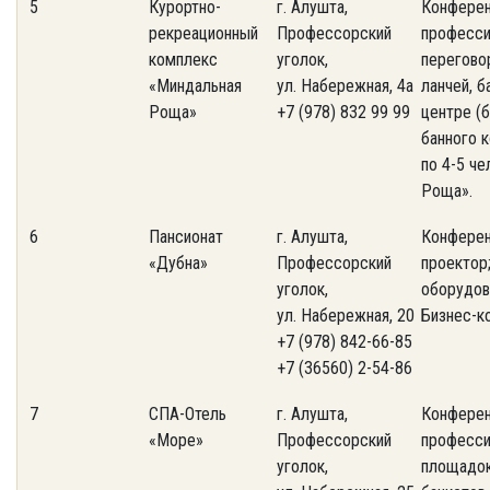
5
Курортно-
г. Алушта,
Конферен
рекреационный
Профессорский
професси
комплекс
уголок,
переговор
«Миндальная
ул. Набережная, 4а
ланчей, 
Роща»
+7 (978) 832 99 99
центре (б
банного 
по 4-5 че
Роща».
6
Пансионат
г. Алушта,
Конферен
«Дубна»
Профессорский
проектор
уголок,
оборудова
ул. Набережная, 20
Бизнес-ко
+7 (978) 842-66-85
+7 (36560) 2-54-86
7
СПА-Отель
г. Алушта,
Конферен
«Море»
Профессорский
професси
уголок,
площадок