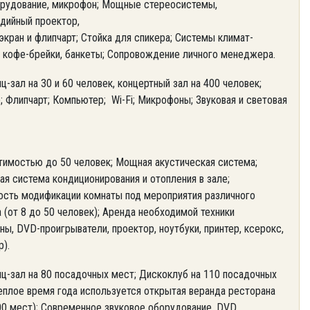
рудование, микрофон; Мощные стереосистемы,
дийный проектор,
экран и флипчарт; Стойка для спикера; Системы климат-
, кофе-брейки, банкеты; Сопровождение личного менеджера.
-зал на 30 и 60 человек, концертный зал на 400 человек;
; Флипчарт; Компьютер; Wi-Fi; Микрофоны; Звуковая и световая
тимостью до 50 человек; Мощная акустическая система;
ая система кондиционирования и отопления в зале;
сть модификации комнаты под мероприятия различного
 (от 8 до 50 человек); Аренда необходимой техники
ы, DVD-проигрыватели, проектор, ноутбуки, принтер, ксерокс,
).
ц-зал на 80 посадочных мест; Дискоклуб на 110 посадочных
теплое время года используется открытая веранда ресторана
00 мест); Современное звуковое оборудование, DVD