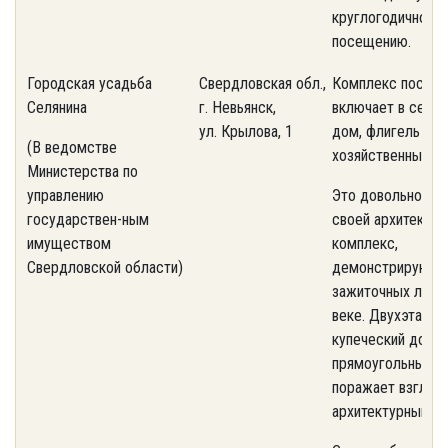
круглогодичному
посещению.
Городская усадьба
Свердловская обл.,
Комплекс постро
Селянина
г. Невьянск,
включает в себя 
ул. Крылова, 1
дом, флигель и
(В ведомстве
хозяйственные по
Министерства по
управлению
Это довольно тип
государствен-ным
своей архитектур
имуществом
комплекс,
Свердловской области)
демонстрирующи
зажиточных люде
веке. Двухэтажн
купеческий дом
прямоугольный в 
поражает взгляд
архитектурными 