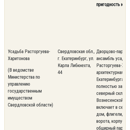
пригодность к по
Усадьба Расторгуева-
Свердловская обл.,
Дворцово-парков
Харитонова
г. Екатеринбург, ул.
ансамбль усадьб
Карла Либкнехта,
Расторгуева-Хар
(В ведомстве
44
архитектурная ж
Министерства по
Екатеринбурга. У
управлению
полностью зани
государственным
северный склон
имуществом
Вознесенской гор
Свердловской области)
включает в себя 
дом, флигели, ог
ворота, корпус к
обширный парк.