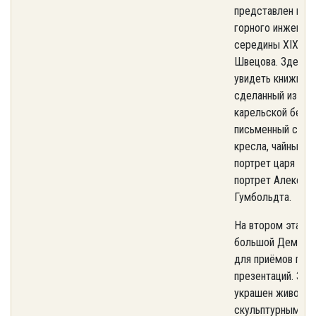
представлен каб
горного инженер
середины XIX ве
Швецова. Здесь 
увидеть книжный
сделанный из др
карельской бере
письменный стол,
кресла, чайный ст
портрет царя Нико
портрет Алексан
Гумбольдта.
На втором этаже
большой Демидов
для приёмов гост
презентаций. Зал
украшен живопис
скульптурными п