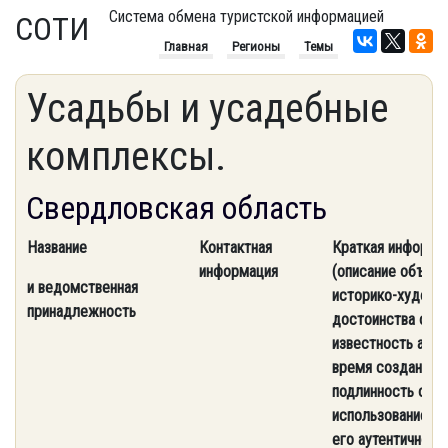
Система обмена туристской информацией
СОТИ
Главная
Регионы
Темы
Усадьбы и усадебные
комплексы.
Свердловская область
Название
Контактная
Краткая информа
информация
(описание объект
и ведомственная
историко-художе
принадлежность
достоинства объе
известность архи
время создания и
подлинность объе
использование об
его аутентичность