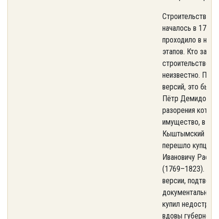
Строительство у
началось в 1794 г
проходило в неск
этапов. Кто заказ
строительство, в
неизвестно. По о
версий, это был 
Пётр Демидов, п
разорения которо
имущество, в том
Кыштымский горн
перешло купцу Л
Ивановичу Расто
(1769–1823). По 
версии, подтвер
документально, 
купил недострое
вдовы губернско