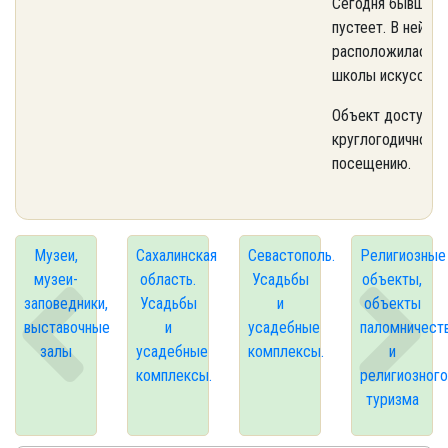
Сегодня бывшая 
пустеет. В ней
расположилась д
школы искусств.
Объект доступен
круглогодичному
посещению.
Музеи,
Сахалинская
Севастополь.
Религиозные
музеи-
область.
Усадьбы
объекты,
заповедники,
Усадьбы
и
объекты
выставочные
и
усадебные
паломничест
залы
усадебные
комплексы.
и
комплексы.
религиозного
туризма