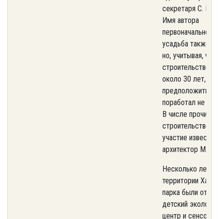
секретаря С. И. И
Имя автора
первоначального 
усадьба также не
но, учитывая, что
строительство в
около 30 лет, мо
предположить, ч
поработал не оди
В числе прочих в
строительстве п
участие известны
архитектор М. П.
Несколько лет на
территории Хари
парка были откр
детский экологич
центр и сенсорны