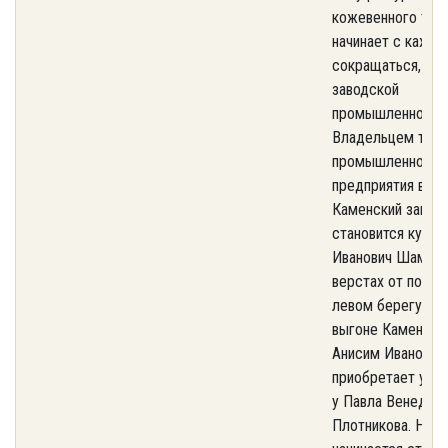
кожевенного тов
начинает с кажд
сокращаться, бл
заводской
промышленности
Владельцем тако
промышленного
предприятия в по
Каменский завод
становится купец
Иванович Шамарин
верстах от посёлк
левом берегу рек
выгоне Каменског
Анисим Иванович
приобретает уча
у Павла Венедикт
Плотникова. На б