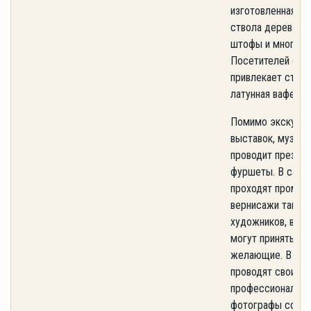
изготовленная из
ствола дерева, с
штофы и многое 
Посетителей осо
привлекает стари
латунная вафельн
Помимо экскурси
выставок, музей-
проводит презент
фуршеты. В саду
проходят промен
вернисажи тагиль
художников, в ко
могут принять уч
желающие. В уса
проводят свои ф
профессиональн
фотографы со вс