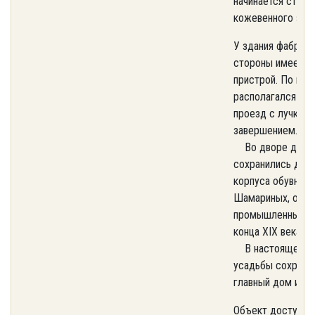
начинается строи
кожевенного заво
У здания фабрик
стороны имеется
пристрой. По цен
располагался ши
проезд с лучков
завершением.
Во дворе дома
сохранились дву
корпуса обувной 
Шамариных, обр
промышленных п
конца XIX века.
В настоящее вр
усадьбы сохрани
главный дом и фа
Объект доступен