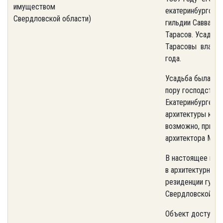
имуществом
екатеринбургски
Свердловской области)
гильдии Савва Лу
Тарасов. Усадьб
Тарасовы владе
года.
Усадьба была воз
пору господства 
Екатеринбурге
архитектуры клас
возможно, при уч
архитектора М. П
В настоящее вре
в архитектурный 
резиденции губе
Свердловской об
Объект доступен