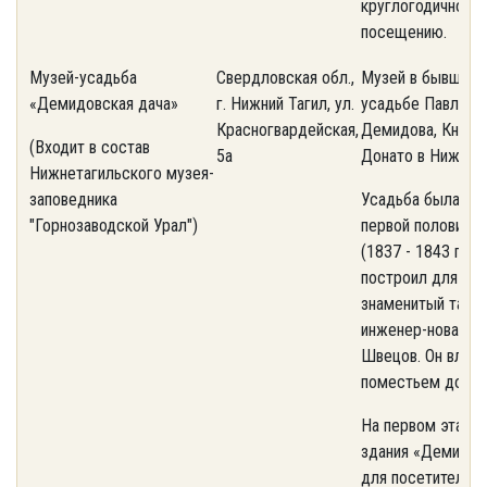
круглогодичному
посещению.
Музей-усадьба
Свердловская обл.,
Музей в бывшей 
«Демидовская дача»
г. Нижний Тагил, ул.
усадьбе Павла П
Красногвардейская,
Демидова, Князя 
(Входит в состав
5а
Донато в Нижнем
Нижнетагильского музея-
заповедника
Усадьба была пос
"Горнозаводской Урал")
первой половине X
(1837 - 1843 гг.).
построил для се
знаменитый тагил
инженер-новатор
Швецов. Он влад
поместьем до 185
На первом этаже 
здания «Демидов
для посетителей