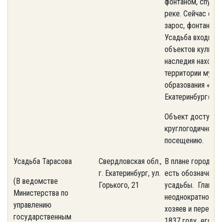
фонтаном, спуска
реке. Сейчас сад
зарос, фонтан не 
Усадьба входит в
объектов культур
наследия находя
территории муни
образования «гор
Екатеринбург».
Объект доступен
круглогодичному
посещению.
Усадьба Тарасова
Свердловская обл.,
В плане города за
г. Екатеринбург, ул.
есть обозначение
(В ведомстве
Горького, 21
усадьбы. Главны
Министерства по
неоднократно ме
управлению
хозяев и перестр
государственным
1837 году его п