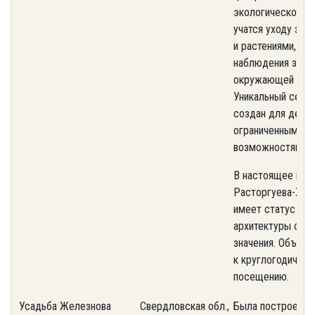
экологическом ц
учатся уходу за 
и растениями, пр
наблюдения за
окружающей сре
Уникальный сенс
создан для детей
ограниченными
возможностями.
В настоящее вре
Расторгуева-Хар
имеет статус пам
архитектуры фед
значения. Объект
к круглогодичном
посещению.
Усадьба Железнова
Свердловская обл.,
Была построена