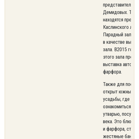
представителей 
Демидовых. Такж
находятся предм
Каслинского лить
Парадный зал ис
в качестве выста
зала. В2015 году 
этого зала прохо
выставка авторс
фарфора.
Также для посещ
открыт южный ф
усадьбы, где мо
ознакомиться с к
утварью, посудой
века. Это блюда 
и фарфора, стари
жестяные банки, 