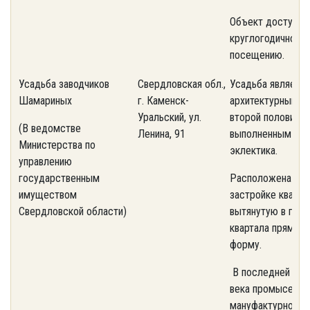
Объект доступен
круглогодичному
посещению.
Усадьба заводчиков
Свердловская обл.,
Усадьба является
Шамариных
г. Каменск-
архитектурным п
Уральский, ул.
второй половины 
(В ведомстве
Ленина, 91
выполненным в с
Министерства по
эклектика.
управлению
государственным
Расположена в л
имуществом
застройке кварта
Свердловской области)
вытянутую в глуб
квартала прямоу
форму.
В последней чет
века промысел
мануфактурного 