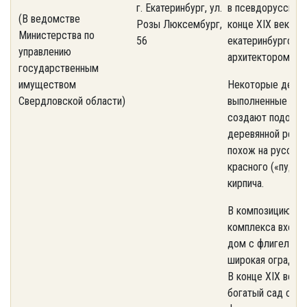
г. Екатеринбург, ул.
в псевдорусском
(В ведомстве
Розы Люксембург,
конце XIX века (
Министерства по
56
екатеринбургски
управлению
архитектором Дю
государственным
имуществом
Некоторые детал
Свердловской области)
выполненные из к
создают подобие
деревянной резь
похож на русский
красного («пудов
кирпича.
В композицию ус
комплекса входят
дом с флигелем, 
широкая ограда с
В конце XIX века
богатый сад с м