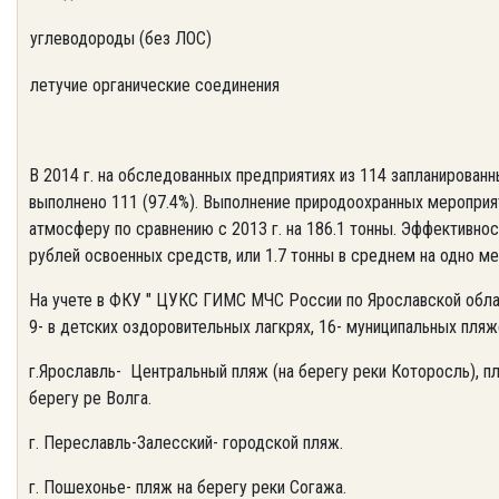
углеводороды (без ЛОС)
летучие органические соединения
В 2014 г. на обследованных предприятиях из 114 запланирова
выполнено 111 (97.4%). Выполнение природоохранных меропри
атмосферу по сравнению с 2013 г. на 186.1 тонны. Эффективнос
рублей освоенных средств, или 1.7 тонны в среднем на одно ме
На учете в ФКУ " ЦУКС ГИМС МЧС России по Ярославской област
9- в детских оздоровительных лагкрях, 16- муниципальных пляже
г.Ярославль- Центральный пляж (на берегу реки Которосль), п
берегу ре Волга.
г. Переславль-Залесский- городской пляж.
г. Пошехонье- пляж на берегу реки Согажа.