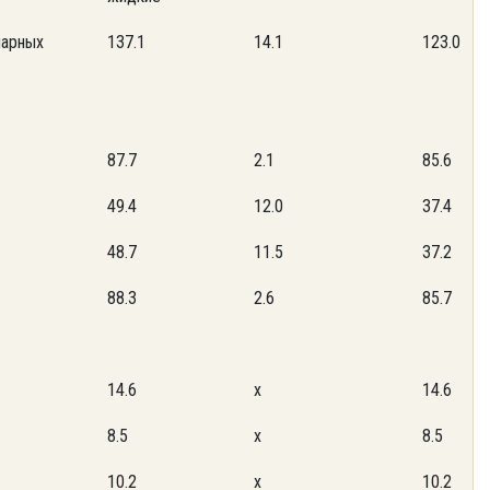
нарных
137.1
14.1
123.0
87.7
2.1
85.6
49.4
12.0
37.4
48.7
11.5
37.2
88.3
2.6
85.7
14.6
x
14.6
8.5
x
8.5
10.2
x
10.2