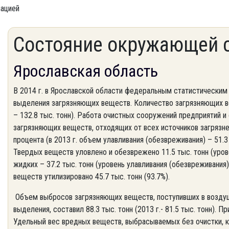
мацией
Состояние окружающей 
Ярославская область
В 2014 г. в Ярославской области федеральным статистическим
выделения загрязняющих веществ. Количество загрязняющих вещ
– 132.8 тыс. тонн). Работа очистных сооружений предприятий и 
загрязняющих веществ, отходящих от всех источников загрязне
процента (в 2013 г. объем улавливания (обезвреживания) – 51.3
Твердых веществ уловлено и обезврежено 11.5 тыс. тонн (урове
жидких – 37.2 тыс. тонн (уровень улавливания (обезвреживани
веществ утилизировано 45.7 тыс. тонн (93.7%).
Объем выбросов загрязняющих веществ, поступивших в воздуш
выделения, составил 88.3 тыс. тонн (2013 г.- 81.5 тыс. тонн).
Удельный вес вредных веществ, выбрасываемых без очистки, 